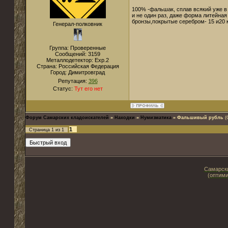
100% -фальшак, сплав всякий уже в
и не один раз, даже форма литейна
бронзы,покрытые серебром- 15 и20 
Генерал-полковник
Группа: Проверенные
Сообщений:
3159
Металлодетектор:
Exp.2
Страна:
Российская Федерация
Город:
Димитровград
Репутация:
396
Статус:
Тут его нет
Форум Самарских кладоискателей
»
Находки
»
Нумизматика
»
Фальшивый рубль
(
1
Страница
1
из
1
Самарски
(оптими