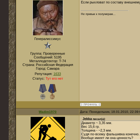
Если рыхловат по составу внешнему 
Не привык к полумерам...
Генералиссимус
Группа: Проверенные
Сообщений:
5195
Металлодетектор:
T-74
Страна:
Российская Федерация
Город:
Самара
Репутация:
1633
Статус:
Тут его нет
Wadim1970
Дата: Понедельник, 18.01.2010, 22:39
Jekka
писал(а):
Диаметр ~ 3,35 мм.
Вес 15,6 гр.
Толщина - ~2,3 мм.
Судя по-всему фальшивка конечно. 
Вообще имеет ли она ценность?