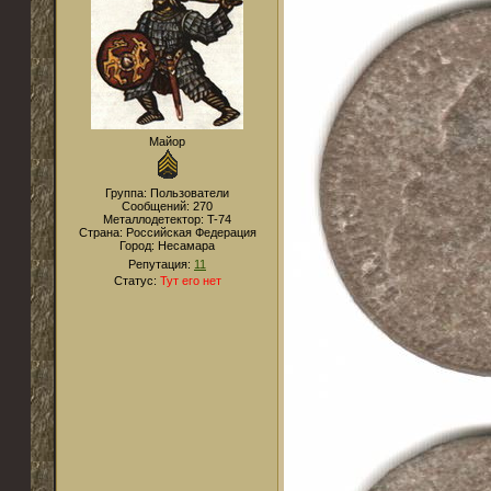
Майор
Группа: Пользователи
Сообщений:
270
Металлодетектор:
T-74
Страна:
Российская Федерация
Город:
Несамара
Репутация:
11
Статус:
Тут его нет