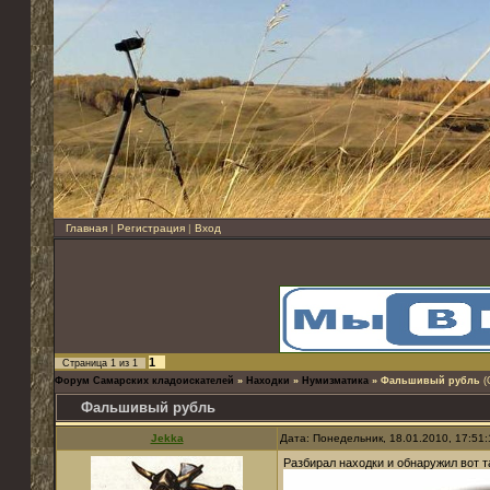
Главная
|
Регистрация
|
Вход
1
Страница
1
из
1
Форум Самарских кладоискателей
»
Находки
»
Нумизматика
»
Фальшивый рубль
(
Фальшивый рубль
Jekka
Дата: Понедельник, 18.01.2010, 17:51
Разбирал находки и обнаружил вот т