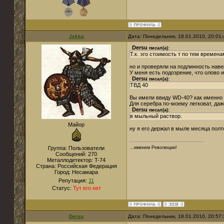
Jekka
Дата: Понедельник, 18.01.2010, 20:01
Dersu
писал(а):
Т.к. эго стоимость т по тем времена
но и проверяли на подлинность наве
У меня есть подозрение, что олово 
Dersu
писал(а):
ТВД 40
Вы имели ввиду WD-40? как именно 
Для серебра по-моему легковат, даж
Dersu
писал(а):
в мыльный раствор.
Майор
ну я его держал в мыле месяца полт
Группа: Пользователи
...именем Революции!
Сообщений:
270
Металлодетектор:
T-74
Страна:
Российская Федерация
Город:
Несамара
Репутация:
11
Статус:
Тут его нет
Dersu
Дата: Понедельник, 18.01.2010, 20:57