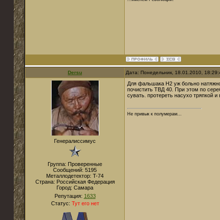
Dersu
Дата: Понедельник, 18.01.2010, 18:29
Для фальшака Н2 уж больно натяжно.
почистить ТВД 40. При этом по сереб
сувать. протереть насухо тряпкой и
Не привык к полумерам...
Генералиссимус
Группа: Проверенные
Сообщений:
5195
Металлодетектор:
T-74
Страна:
Российская Федерация
Город:
Самара
Репутация:
1633
Статус:
Тут его нет