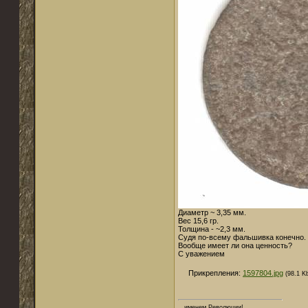
Диаметр ~ 3,35 мм.
Вес 15,6 гр.
Толщина - ~2,3 мм.
Судя по-всему фальшивка конечно. 
Вообще имеет ли она ценность?
С уважением
Прикрепления:
1597804.jpg
(98.1 K
...именем Революции!