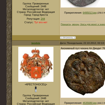
Группа: Проверенные
Сообщений:
2448
Металлодетектор:
нет
Страна:
Российская Федерация
Прикрепления:
6495013.jpg
(258.0 
Город:
Город Креста
Репутация:
244
Статус:
Тут его нет
Планшеты, мюнцы, боксы для монет и знако
twodots
Дата: Понедельник, 22.10.2012, 02:13
Анонимный пул чекана Ал Джадит 765
+КРЕСТОНОСЕЦ+
Группа: Проверенные
Сообщений:
2448
Металлодетектор:
нет
Прикрепления:
4535680.jpg
(444.3 
Страна:
Российская Федерация