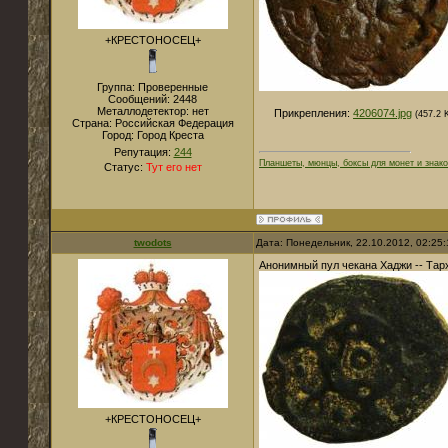
+КРЕСТОНОСЕЦ+
Группа: Проверенные
Сообщений:
2448
Металлодетектор:
нет
Прикрепления:
4206074.jpg
(457.2 
Страна:
Российская Федерация
Город:
Город Креста
Репутация:
244
Планшеты, мюнцы, боксы для монет и знако
Статус:
Тут его нет
twodots
Дата: Понедельник, 22.10.2012, 02:25
Анонимный пул чекана Хаджи -- Тар
+КРЕСТОНОСЕЦ+