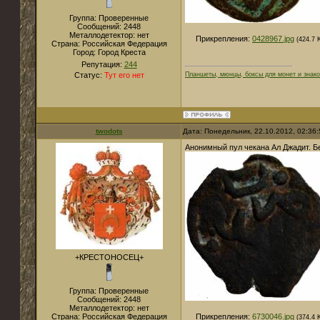
Группа: Проверенные
Сообщений:
2448
Металлодетектор:
нет
Прикрепления:
0428967.jpg
(424.7 
Страна:
Российская Федерация
Город:
Город Креста
Репутация:
244
Статус:
Тут его нет
Планшеты, мюнцы, боксы для монет и знако
twodots
Дата: Понедельник, 22.10.2012, 02:36
Анонимный пул чекана Ал Джадит. Б
+КРЕСТОНОСЕЦ+
Группа: Проверенные
Сообщений:
2448
Металлодетектор:
нет
Страна:
Российская Федерация
Прикрепления:
6730046.jpg
(374.4 