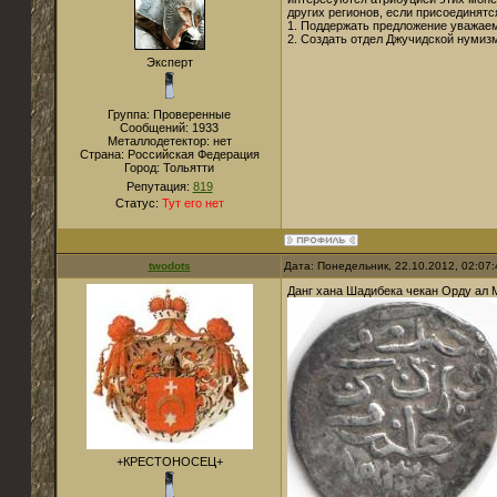
других регионов, если присоединятс
1. Поддержать предложение уважаем
2. Создать отдел Джучидской нумизм
Эксперт
Группа: Проверенные
Сообщений:
1933
Металлодетектор:
нет
Страна:
Российская Федерация
Город:
Тольятти
Репутация:
819
Статус:
Тут его нет
twodots
Дата: Понедельник, 22.10.2012, 02:07
Данг хана Шадибека чекан Орду ал М
+КРЕСТОНОСЕЦ+