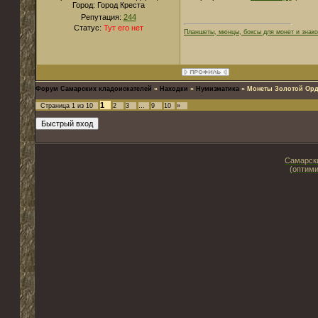
Город:
Город Креста
Репутация:
244
Статус:
Тут его нет
Планшеты, мюнцы, боксы для монет и знако
Форум Самарских кладоискателей
»
Находки
»
Нумизматика
»
Монеты Золотой Ор
1
Страница
1
из
10
2
3
…
9
10
»
Самарски
(оптими