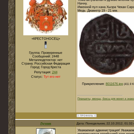
Начну.
Именной пул хана Хызра Чекан Сарая
Медь. Диаметр 19 - 21 мм.
+КРЕСТОНОСЕЦ+
Группа: Проверенные
Сообщений:
2448
Металлодетектор:
нет
Страна:
Российская Федерация
Город:
Город Креста
Репутация:
244
Статус:
Тут его нет
Прикрепления:
8011676.jpg
(411.9 K
Планшеты, мюнцы, боксы для монет и знако
Лучник
Дата: Понедельник, 22.10.2012, 01:32
Уважаемая администрация! Уважаем
интересуются атрибуцией этих моне