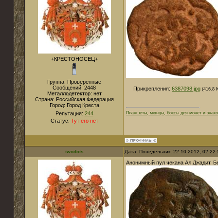
+КРЕСТОНОСЕЦ+
Группа: Проверенные
Сообщений:
2448
Прикрепления:
6387098.jpg
(416.8 
Металлодетектор:
нет
Страна:
Российская Федерация
Город:
Город Креста
Репутация:
244
Планшеты, мюнцы, боксы для монет и знако
Статус:
Тут его нет
twodots
Дата: Понедельник, 22.10.2012, 02:22
Анонимный пул чекана Ал Джадит. Б