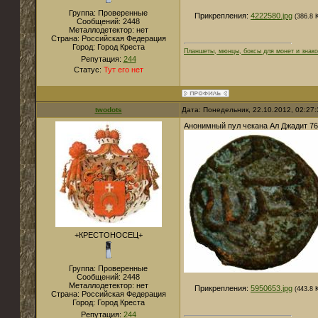
Группа: Проверенные
Прикрепления:
4222580.jpg
(386.8 
Сообщений:
2448
Металлодетектор:
нет
Страна:
Российская Федерация
Город:
Город Креста
Планшеты, мюнцы, боксы для монет и знако
Репутация:
244
Статус:
Тут его нет
twodots
Дата: Понедельник, 22.10.2012, 02:27
Анонимный пул чекана Ал Джадит 765
+КРЕСТОНОСЕЦ+
Группа: Проверенные
Сообщений:
2448
Металлодетектор:
нет
Прикрепления:
5950653.jpg
(443.8 
Страна:
Российская Федерация
Город:
Город Креста
Репутация:
244