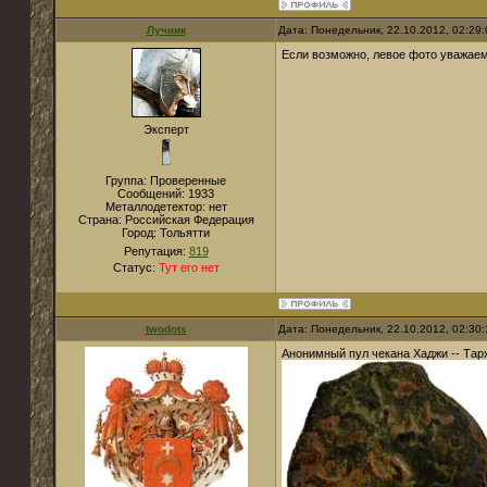
Лучник
Дата: Понедельник, 22.10.2012, 02:29
Если возможно, левое фото уважаемо
Эксперт
Группа: Проверенные
Сообщений:
1933
Металлодетектор:
нет
Страна:
Российская Федерация
Город:
Тольятти
Репутация:
819
Статус:
Тут его нет
twodots
Дата: Понедельник, 22.10.2012, 02:30
Анонимный пул чекана Хаджи -- Тарх