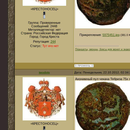
+КРЕСТОНОСЕЦ+
Группа: Проверенные
Сообщений:
2448
Металлодетектор:
нет
Страна:
Российская Федерация
Прикрепления:
5975451.jpg
(381.0 
Город:
Город Креста
Репутация:
244
Статус:
Тут его нет
Планшеты, мюнцы, боксы для монет и знако
twodots
Дата: Понедельник, 22.10.2012, 02:34
Анонимный пул чекана Тебриза 75х г
+КРЕСТОНОСЕЦ+