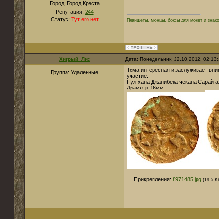
Город:
Город Креста
Репутация:
244
Статус:
Тут его нет
Планшеты, мюнцы, боксы для монет и знако
Хитрый_Лис
Дата: Понедельник, 22.10.2012, 02:13
Тема интересная и заслуживает вни
Группа: Удаленные
участие.
Пул хана Джанибека чекана Сарай ал 
Диаметр-16мм.
Прикрепления:
8971485.jpg
(19.5 K