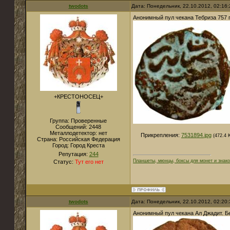
twodots
Дата: Понедельник, 22.10.2012, 02:16
Анонимный пул чекана Тебриза 757 г
+КРЕСТОНОСЕЦ+
Группа: Проверенные
Сообщений:
2448
Металлодетектор:
нет
Прикрепления:
7531894.jpg
(472.4 
Страна:
Российская Федерация
Город:
Город Креста
Репутация:
244
Планшеты, мюнцы, боксы для монет и знако
Статус:
Тут его нет
twodots
Дата: Понедельник, 22.10.2012, 02:20
Анонимный пул чекана Ал Джадит. Б