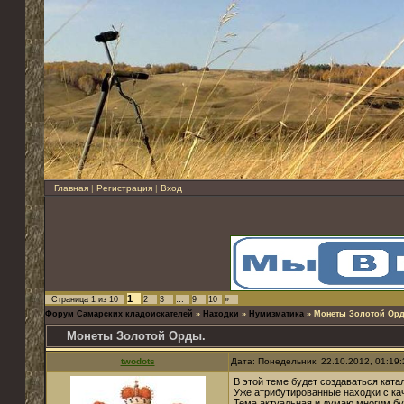
Главная
|
Регистрация
|
Вход
1
Страница
1
из
10
2
3
…
9
10
»
Форум Самарских кладоискателей
»
Находки
»
Нумизматика
»
Монеты Золотой Ор
Монеты Золотой Орды.
twodots
Дата: Понедельник, 22.10.2012, 01:19
В этой теме будет создаваться ката
Уже атрибутированные находки с к
Тема актуальная и думаю многим бу