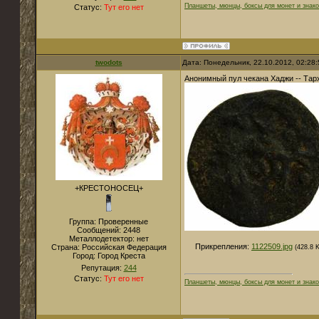
Планшеты, мюнцы, боксы для монет и знако
Статус:
Тут его нет
twodots
Дата: Понедельник, 22.10.2012, 02:28
Анонимный пул чекана Хаджи -- Тар
+КРЕСТОНОСЕЦ+
Группа: Проверенные
Сообщений:
2448
Металлодетектор:
нет
Прикрепления:
1122509.jpg
Страна:
Российская Федерация
(428.8 
Город:
Город Креста
Репутация:
244
Статус:
Тут его нет
Планшеты, мюнцы, боксы для монет и знако