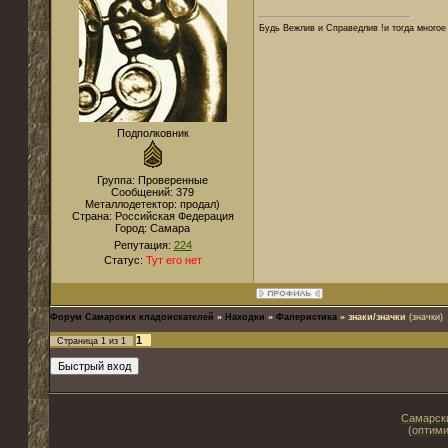
Будь Вежлив и Справедлив !и тогда многое 
Подполковник
Группа: Проверенные
Сообщений:
379
Металлодетектор:
продал)
Страна:
Российская Федерация
Город:
Самара
Репутация:
224
Статус:
Тут его нет
Форум Самарских кладоискателей
»
Находки
»
Фалеристика
»
знаки/значки
(значки)
1
Страница
1
из
1
Самарски
(оптими