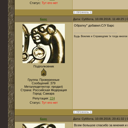
Статус:
Тут его нет
Барс
Дата: Суббота, 10.09.2016, 11:49:25 
Обратку" добавил.С/У Барс
Будь Вежлив и Справедлив !и тогда многое 
Подполковник
Группа: Проверенные
Сообщений:
379
Металлодетектор:
продал)
Страна:
Российская Федерация
Город:
Самара
Репутация:
224
Статус:
Тут его нет
Барс
Дата: Суббота, 10.09.2016, 20:41:32 
Всем большое спасибо за мнения и 