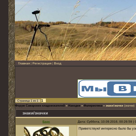
Главная
|
Регистрация
|
Вход
1
Страница
1
из
1
Форум Самарских кладоискателей
»
Находки
»
Фалеристика
»
знаки/значки
(значки)
знаки/значки
Барс
Дата: Суббота, 10.09.2016, 00:26:59 
Приветствую! интересно было бы узн