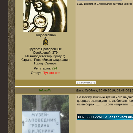
Будь Вежлив и Справедлив !и тогда многое 
Подполковник
Группа: Проверенные
Сообщений:
379
Металлодетектор:
продал)
Страна:
Российская Федерация
Город:
Самара
Репутация:
224
Статус:
Тут его нет
luftwaffe
Дата: Суббота, 10.09.2016, 08:48:06 
По моему мнению тут ни чего выда
дворца съездов,ито на любителя,не
на выборах ............хотя наврятли......