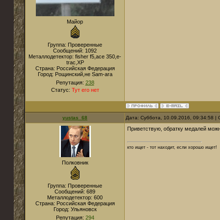
Майор
Группа: Проверенные
Сообщений:
1092
Металлодетектор:
fisher f5,ace 350,e-
trac,XP
Страна:
Российская Федерация
Город:
Рощинский,не Sam-ara
Репутация:
238
Статус:
Тут его нет
yustas_68
Дата: Суббота, 10.09.2016, 09:34:58 
Приветствую, обратку медалей мож
кто ищет - тот находит, если хорошо ищет!
Полковник
Группа: Проверенные
Сообщений:
689
Металлодетектор:
600
Страна:
Российская Федерация
Город:
Ульяновск
Репутация:
294