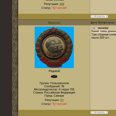
Репутация:
309
Статус:
Тут его нет
Nainerevi
Дата: Воскресенье,
писал(а):
Какие темы домин
Там сборная солян
около 500 шт...
Рядовой
Группа: Пользователи
Сообщений:
36
Металлодетектор:
Х-терра 705
Страна:
Российская Федерация
Город:
Самара
Репутация:
23
Статус:
Тут его нет