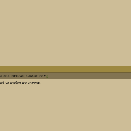
03.2018, 20:49:48 | Сообщение #
3
аётся альбом для значков.