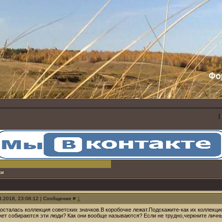
[
ки
03.2018, 23:08:12 | Сообщение #
1
досталась коллекция советских значков.В коробочке лежат.Подскажите-как их коллек
жет собираются эти люди? Как они вообще называются? Если не трудно,черкните лич