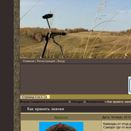
Главная
|
Регистрация
|
Вход
1
Страница
1
из
1
Форум Самарских кладоискателей
»
Находки
»
Фалеристика
»
Как хранить знач
Как хранить значки
Nainerevi
Дата: Четверг, 22.
Камрады,от отца 
Самаре где-то мо