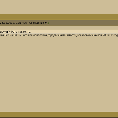
 25.03.2018, 21:17:26 | Сообщение #
4
ируют? Фото пакажите.
ка.В.И.Ленин-много,космонавтика,города,знаменитости,несколько значков 20-30-х го