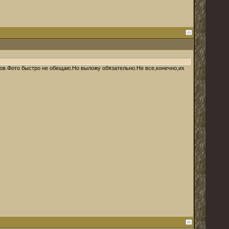
дов.Фото быстро не обещаю.Но выложу обязательно.Не все,конечно,их