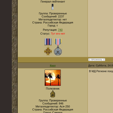
Генерал-лейтенант
Группа: Проверенные
Сообщений:
2237
Металлодетектор:
нет
Страна:
Российская Федерация
Город:
т
Репутация:
740
Статус:
Тут его нет
Крот
Дата: Суббота, 24.
В МД Регионе поод
Полковник
Группа: Проверенные
Сообщений:
846
Металлодетектор:
Ася-250
Страна:
Российская Федерация
Город:
Самара