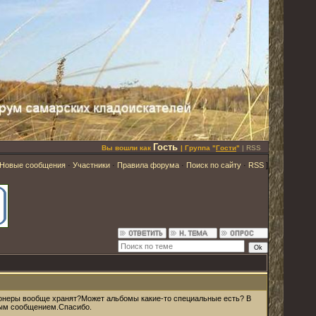
Гость
Вы вошли как
| Группа "
Гости
"
|
RSS
Новые сообщения
·
Участники
·
Правила форума
·
Поиск по сайту
·
RSS
]
ционеры вообще хранят?Может альбомы какие-то специальные есть? В
ным сообщением.Спасибо.