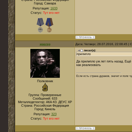
Город:
Самара
Репутация:
1633
Статус:
Тут его нет
крюгер
Дата: Четверг, 28.07.2016, 22:08:45 |
писал(а):
прилипло
Да прилипло уж лет пять назад. Ещё 
как реализовать
Если есть страна дураков, значит и поле ч
Полковник
Группа: Проверенные
Сообщений:
633
Металлодетектор:
АКА-К3. ДЕУС XP
Страна:
Российская Федерация
Город:
Кинель
Репутация:
323
Статус:
Тут его нет