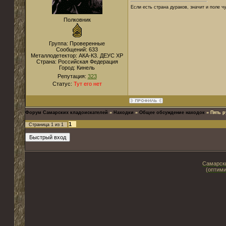
Если есть страна дураков, значит и поле ч
Полковник
Группа: Проверенные
Сообщений:
633
Металлодетектор:
АКА-К3. ДЕУС XP
Страна:
Российская Федерация
Город:
Кинель
Репутация:
323
Статус:
Тут его нет
Форум Самарских кладоискателей
»
Находки
»
Общее обсуждение находок
»
Пять р
1
Страница
1
из
1
Самарски
(оптими