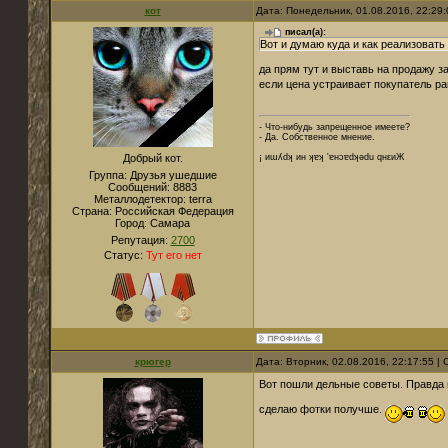
кот
Дата: Понедельник, 01.08.2016, 22:29
писал(а):
Вот и думаю куда и как реализовать
да прям тут и выставь на продажу за
если цена устраивает покупатель р
- Что-нибудь запрещенное имеете?
- Да. Собственное мнение.
Добрый кот.
¡ иɯʎdʞ ин ʞɐʞ 'ɐнɔɐdʞǝdu qнεиЖ
Группа: Друзья ушедшие
Сообщений:
8883
Металлодетектор:
terra
Страна:
Российская Федерация
Город:
Cамара
Репутация:
2700
Статус:
Тут его нет
крюгер
Дата: Вторник, 02.08.2016, 22:17:55 
Вот пошли дельные советы. Правда 
сделаю фотки получше.