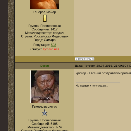
Генерал-майор
Группа: Проверенные
Сообщений:
1417
Металлодетектор:
продал.
Страна:
Российская Федерация
Город:
Самара
Репутация:
503
Статус:
Тут его нет
Dersu
Дата: Четверг, 28.07.2016, 21:09:30 |
крюгер - Евгений поздравляю прилип
Не привык к полумерам...
Генералиссимус
Группа: Проверенные
Сообщений:
5195
Металлодетектор:
T-74
Страна:
Российская Федерация