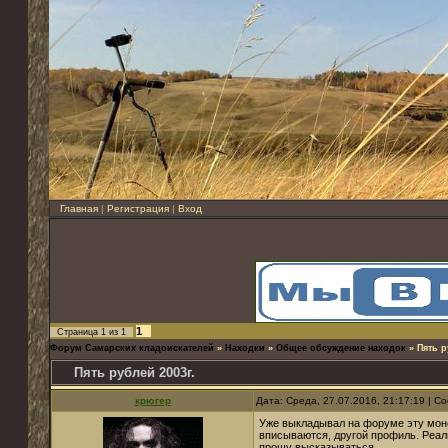
Главная
|
Регистрация
|
Вход
1
Страница
1
из
1
Форум Самарских кладоискателей
»
Находки
»
Общее обсуждение находок
»
Пять р
Пять рублей 2003г.
крюгер
Дата: Среда, 27.07.2016, 21:17:19 | 
Уже выкладывал на форуме эту моне
вписываются, другой профиль. Реализ
прошу высказываться.