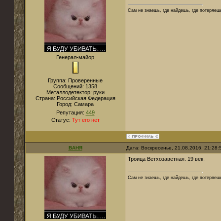
Сам не знаешь, где найдешь, где потеряеш
Генерал-майор
Группа: Проверенные
Сообщений:
1358
Металлодетектор:
руки
Страна:
Российская Федерация
Город:
Самара
Репутация:
449
Статус:
Тут его нет
ВАНЯ
Дата: Воскресенье, 21.08.2016, 21:28
Троица Ветхозаветная. 19 век.
Сам не знаешь, где найдешь, где потеряеш