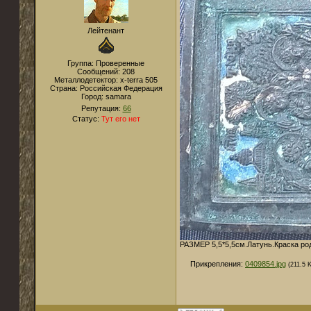
Лейтенант
Группа: Проверенные
Сообщений:
208
Металлодетектор:
x-terra 505
Страна:
Российская Федерация
Город:
samara
Репутация:
66
Статус:
Тут его нет
РАЗМЕР 5,5*5,5см.Латунь.Краска ро
Прикрепления:
0409854.jpg
(211.5 