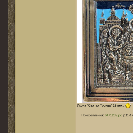
Икона "Святая Троица" 19 век..
Прикрепления:
6471269.jpg
(131.6 