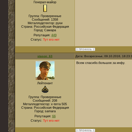
Генерал-майор
Группа: Проверенные
Сообщений:
1358
Металлодетектор:
руки
Страна:
Российская Федерация
Город:
Самара
Репутация:
449
Статус:
Тут его нет
stason_63
Дата: Воскресенье, 09.10.2016, 18:23
Всем спасибо.большое.за инфу.
Лейтенант
Группа: Проверенные
Сообщений:
208
Металлодетектор:
x-terra 505
Страна:
Российская Федерация
Город:
samara
Репутация:
66
Статус:
Тут его нет