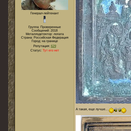
Генерал-лейтенант
Группа: Проверенные
Сообщений:
2018
Металлодетектор:
лопата
Страна:
Российская Федерация
Город:
на границе
Репутация:
629
Статус:
Тут его нет
А такая, еще лучше...