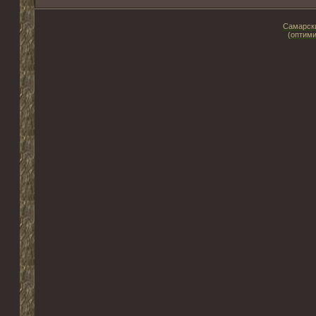
Самарски
(оптими