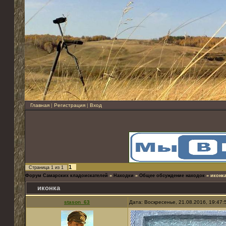
Главная
|
Регистрация
|
Вход
1
Страница
1
из
1
Форум Самарских кладоискателей
»
Находки
»
Общее обсуждение находок
»
иконк
иконка
stason_63
Дата: Воскресенье, 21.08.2016, 19:47