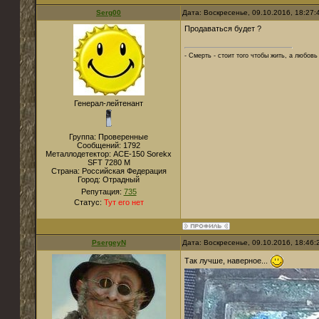
Serg00
Дата: Воскресенье, 09.10.2016, 18:27
Продаваться будет ?
- Смерть - стоит того чтобы жить, а любовь 
Генерал-лейтенант
Группа: Проверенные
Сообщений:
1792
Металлодетектор:
ACE-150 Sorekx
SFT 7280 M
Страна:
Российская Федерация
Город:
Отрадный
Репутация:
735
Статус:
Тут его нет
PsergeyN
Дата: Воскресенье, 09.10.2016, 18:46
Так лучше, наверное...