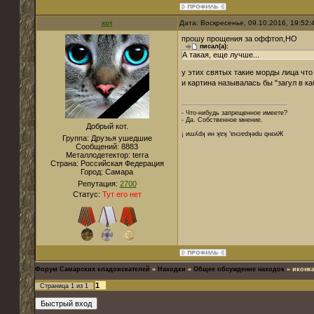
кот
Дата: Воскресенье, 09.10.2016, 19:52
прошу прощения за оффтоп,НО
писал(а):
А такая, еще лучше...
у этих святых такие морды лица чт
и картина называлась бы "загул в к
- Что-нибудь запрещенное имеете?
- Да. Собственное мнение.
Добрый кот.
¡ иɯʎdʞ ин ʞɐʞ 'ɐнɔɐdʞǝdu qнεиЖ
Группа: Друзья ушедшие
Сообщений:
8883
Металлодетектор:
terra
Страна:
Российская Федерация
Город:
Cамара
Репутация:
2700
Статус:
Тут его нет
Форум Самарских кладоискателей
»
Находки
»
Общее обсуждение находок
»
иконк
1
Страница
1
из
1