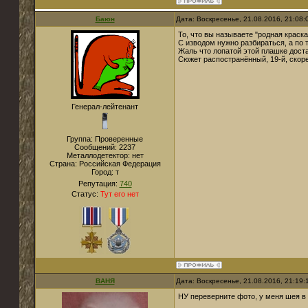
Баюн
Дата: Воскресенье, 21.08.2016, 21:08
То, что вы называете "родная краск
С изводом нужно разбираться, а по 
Жаль что лопатой этой плашке дост
Сюжет распостранённый, 19-й, скоре
Генерал-лейтенант
Группа: Проверенные
Сообщений:
2237
Металлодетектор:
нет
Страна:
Российская Федерация
Город:
т
Репутация:
740
Статус:
Тут его нет
ВАНЯ
Дата: Воскресенье, 21.08.2016, 21:19
НУ переверните фото, у меня шея в