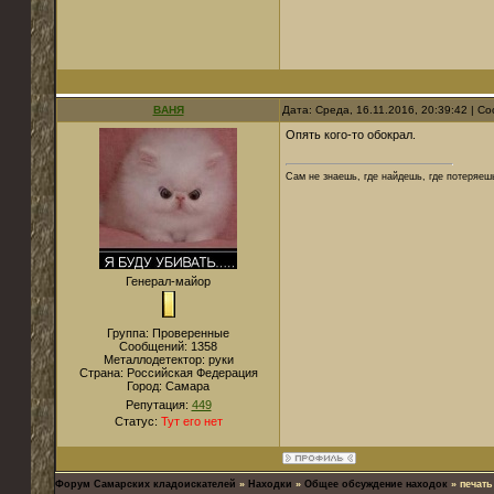
ВАНЯ
Дата: Среда, 16.11.2016, 20:39:42 | 
Опять кого-то обокрал.
Сам не знаешь, где найдешь, где потеряеш
Генерал-майор
Группа: Проверенные
Сообщений:
1358
Металлодетектор:
руки
Страна:
Российская Федерация
Город:
Самара
Репутация:
449
Статус:
Тут его нет
Форум Самарских кладоискателей
»
Находки
»
Общее обсуждение находок
»
печать