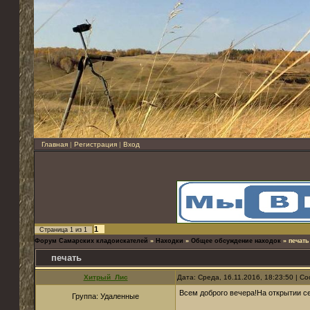
Главная
|
Регистрация
|
Вход
1
Страница
1
из
1
Форум Самарских кладоискателей
»
Находки
»
Общее обсуждение находок
»
печать
печать
Хитрый_Лис
Дата: Среда, 16.11.2016, 18:23:50 | 
Всем доброго вечера!На открытии с
Группа: Удаленные