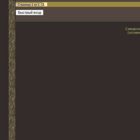
1
Страница
1
из
1
Самарски
(оптими