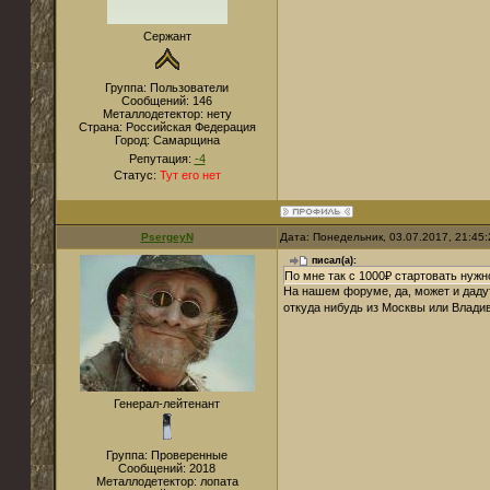
Сержант
Группа: Пользователи
Сообщений:
146
Металлодетектор:
нету
Страна:
Российская Федерация
Город:
Самарщина
Репутация:
-4
Статус:
Тут его нет
PsergeyN
Дата: Понедельник, 03.07.2017, 21:45
писал(а):
По мне так с 1000₽ стартовать нужно
На нашем форуме, да, может и дадут,
откуда нибудь из Москвы или Владив
Генерал-лейтенант
Группа: Проверенные
Сообщений:
2018
Металлодетектор:
лопата