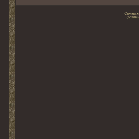
Самарски
(оптими