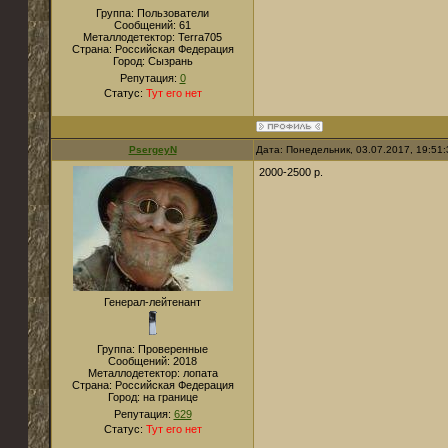
Группа: Пользователи
Сообщений:
61
Металлодетектор:
Terra705
Страна:
Российская Федерация
Город:
Сызрань
Репутация:
0
Статус:
Тут его нет
PsergeyN
Дата: Понедельник, 03.07.2017, 19:51
2000-2500 р.
Генерал-лейтенант
Группа: Проверенные
Сообщений:
2018
Металлодетектор:
лопата
Страна:
Российская Федерация
Город:
на границе
Репутация:
629
Статус:
Тут его нет