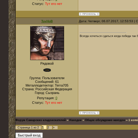
Статус:
Тут его нет
TuyHoB
Дата: Четверг, 06.07.2017, 12:53:53 |
Всегда хочеться сдаться когда победа так б
Рядовой
Группа: Пользователи
Сообщений:
61
Металлодетектор:
Terra705
Страна:
Российская Федерация
Город:
Сызрань
Репутация:
0
Статус:
Тут его нет
Форум Самарских кладоискателей
»
Находки
»
Общее обсуждение находок
»
1 копе
1
Страница
1
из
2
2
»