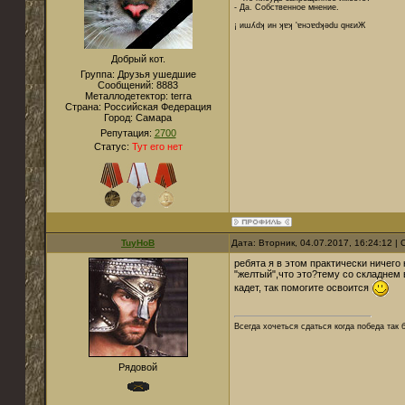
- Да. Собственное мнение.
¡ иɯʎdʞ ин ʞɐʞ 'ɐнɔɐdʞǝdu qнεиЖ
Добрый кот.
Группа: Друзья ушедшие
Сообщений:
8883
Металлодетектор:
terra
Страна:
Российская Федерация
Город:
Cамара
Репутация:
2700
Статус:
Тут его нет
TuyHoB
Дата: Вторник, 04.07.2017, 16:24:12 
ребята я в этом практически ничего
"желтый",что это?тему со складнем 
кадет, так помогите освоится
Всегда хочеться сдаться когда победа так б
Рядовой