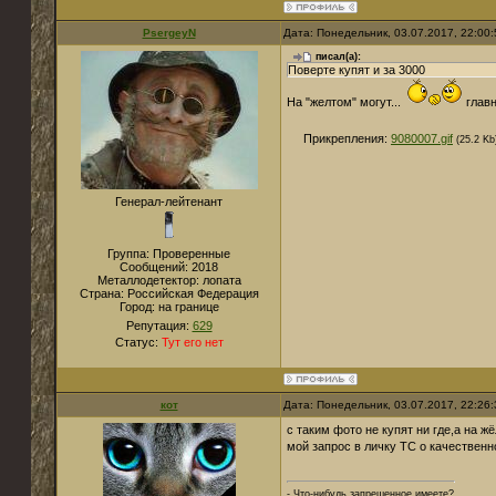
PsergeyN
Дата: Понедельник, 03.07.2017, 22:00
писал(а):
Поверте купят и за 3000
На "желтом" могут...
главн
Прикрепления:
9080007.gif
(25.2 Kb
Генерал-лейтенант
Группа: Проверенные
Сообщений:
2018
Металлодетектор:
лопата
Страна:
Российская Федерация
Город:
на границе
Репутация:
629
Статус:
Тут его нет
кот
Дата: Понедельник, 03.07.2017, 22:26
с таким фото не купят ни где,а на ж
мой запрос в личку ТС о качестве
- Что-нибудь запрещенное имеете?