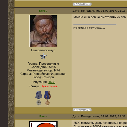
Dersu
Дата: Понедельник, 03.07.2017, 21:16
Можно и на ревью выставить их там 
Не привык к полумерам...
Генералиссимус
Группа: Проверенные
Сообщений:
5195
Металлодетектор:
T-74
Страна:
Российская Федерация
Город:
Самара
Репутация:
1633
Статус:
Тут его нет
Баюн
Дата: Понедельник, 03.07.2017, 21:31
2500 могли бы дать без шрама на ре
По мне так с 1000₽ стартовать нужно