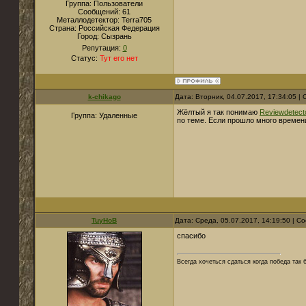
Группа: Пользователи
Сообщений:
61
Металлодетектор:
Terra705
Страна:
Российская Федерация
Город:
Сызрань
Репутация:
0
Статус:
Тут его нет
k-chikago
Дата: Вторник, 04.07.2017, 17:34:05 
Жёлтый я так понимаю
Reviewdetect
Группа: Удаленные
по теме. Если прошло много времени
TuyHoB
Дата: Среда, 05.07.2017, 14:19:50 | 
спасибо
Всегда хочеться сдаться когда победа так б