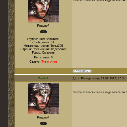
Всегда хочеться сдаться когда победа так б
Рядовой
Группа: Пользователи
Сообщений:
61
Металлодетектор:
Terra705
Страна:
Российская Федерация
Город:
Сызрань
Репутация:
0
Статус:
Тут его нет
TuyHoB
Дата: Понедельник, 03.07.2017, 15:34
Всегда хочеться сдаться когда победа так б
Рядовой