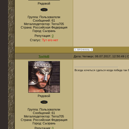
Рядовой
Группа: Пользователи
Сообщений:
61
Металлодетектор:
Terra705
Страна:
Российская Федерация
Город:
Сызрань
Репутация:
0
Статус:
Тут его нет
TuyHoB
Дата: Четверг, 06.07.2017, 12:50:49 |
Всегда хочеться сдаться когда победа так б
Рядовой
Группа: Пользователи
Сообщений:
61
Металлодетектор:
Terra705
Страна:
Российская Федерация
Город:
Сызрань
Репутация:
0