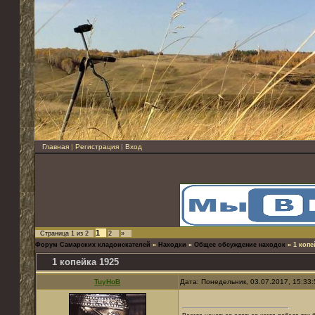
Главная
|
Регистрация
|
Вход
1
Страница
1
из
2
2
»
Форум Самарских кладоискателей
»
Находки
»
Общее обсуждение находок
»
1 копе
1 копейка 1925
TuyHoB
Дата: Понедельник, 03.07.2017, 15:33