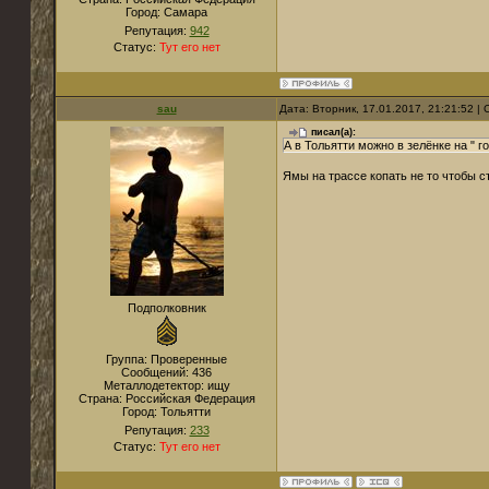
Город:
Самара
Репутация:
942
Статус:
Тут его нет
sau
Дата: Вторник, 17.01.2017, 21:21:52 
писал(а):
А в Тольятти можно в зелёнке на " г
Ямы на трассе копать не то чтобы ст
Подполковник
Группа: Проверенные
Сообщений:
436
Металлодетектор:
ищу
Страна:
Российская Федерация
Город:
Тольятти
Репутация:
233
Статус:
Тут его нет