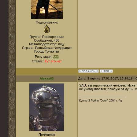
Подполковник
Группа: Проверенные
Сообщений:
436
Металлодетектор:
ищу
Страна:
Российская Федерация
Город:
Тольятти
Репутация:
233
Статус:
Тут его нет
Alexxx63
Дата: Вторник, 17.01.2017, 19:24:18 
SAU, вы героический человек! Искать
не укладывается, плюсую от души 
Куплю 3 Рубля "Овен" 2004 г. Ag
Полковник