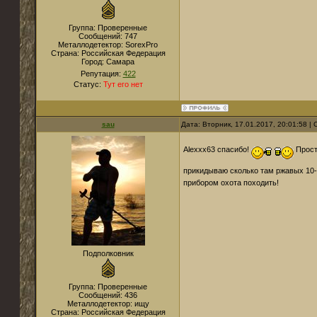
Группа: Проверенные
Сообщений:
747
Металлодетектор:
SorexPro
Страна:
Российская Федерация
Город:
Самара
Репутация:
422
Статус:
Тут его нет
sau
Дата: Вторник, 17.01.2017, 20:01:58 
Alexxx63 спасибо!
Прост
прикидываю сколько там ржавых 10
прибором охота походить!
Подполковник
Группа: Проверенные
Сообщений:
436
Металлодетектор:
ищу
Страна:
Российская Федерация