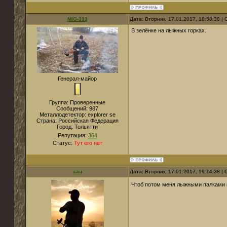
MIG-333
Дата: Вторник, 17.01.2017, 18:58:38 
В зелёнке на лыжных горках.
Генерал-майор
Группа: Проверенные
Сообщений:
987
Металлодетектор:
explorer se
Страна:
Российская Федерация
Город:
Тольятти
Репутация:
364
Статус:
Тут его нет
sau
Дата: Вторник, 17.01.2017, 19:14:38 
Чтоб потом меня лыжными палками к