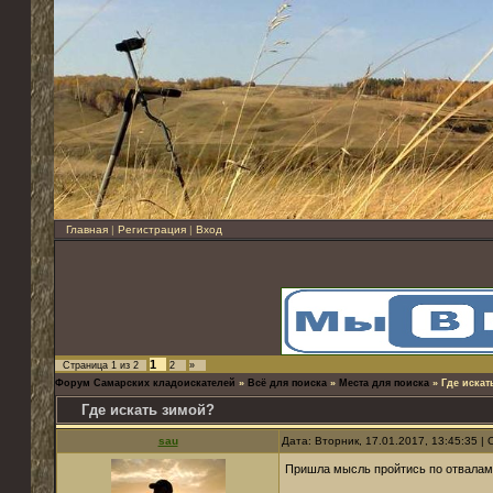
Главная
|
Регистрация
|
Вход
1
Страница
1
из
2
2
»
Форум Самарских кладоискателей
»
Всё для поиска
»
Места для поиска
»
Где искат
Где искать зимой?
sau
Дата: Вторник, 17.01.2017, 13:45:35 
Пришла мысль пройтись по отвалам 