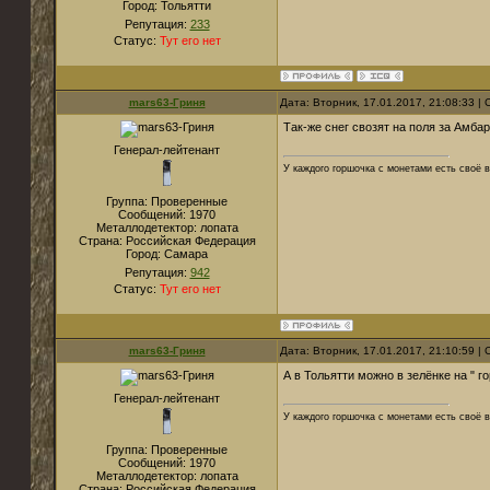
Город:
Тольятти
Репутация:
233
Статус:
Тут его нет
mars63-Гриня
Дата: Вторник, 17.01.2017, 21:08:33 
Так-же снег свозят на поля за Амбар
Генерал-лейтенант
У каждого горшочка с монетами есть своё в
Группа: Проверенные
Сообщений:
1970
Металлодетектор:
лопата
Страна:
Российская Федерация
Город:
Самара
Репутация:
942
Статус:
Тут его нет
mars63-Гриня
Дата: Вторник, 17.01.2017, 21:10:59 
А в Тольятти можно в зелёнке на " г
Генерал-лейтенант
У каждого горшочка с монетами есть своё в
Группа: Проверенные
Сообщений:
1970
Металлодетектор:
лопата
Страна:
Российская Федерация