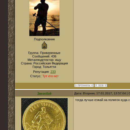
Подполковник
Группа: Проверенные
Сообщений:
436
Металлодетектор:
ищу
Страна:
Российская Федерация
Город:
Тольятти
Репутация:
233
Статус:
Тут его нет
Зверобой
Дата: Вторник, 17.01.2017, 13:57:04 
тогда лучше езжай на полигон куда с