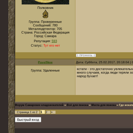
Полковник
Группа: Проверенные
Сообщений:
780
Металлодетектор:
705
Страна:
Российская Федерация
Город:
Самара
Репутация:
593
Статус:
Тут его нет
PavelNew
Дата: Суббота, 25.02.2017, 20:18:04 
кстати - это достаточно увлекательна
Группа: Удаленные
много случаев, когда люди теряли зо
народ бухает!
Форум Самарских кладоискателей
»
Всё для поиска
»
Места для поиска
»
Где искат
1
Страница
1
из
2
2
»