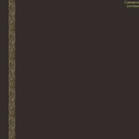
Самарски
(оптими