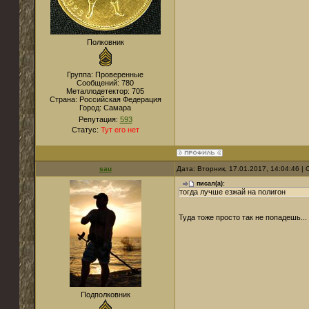
Полковник
Группа: Проверенные
Сообщений:
780
Металлодетектор:
705
Страна:
Российская Федерация
Город:
Самара
Репутация:
593
Статус:
Тут его нет
sau
Дата: Вторник, 17.01.2017, 14:04:46 
писал(а):
тогда лучше езжай на полигон
Туда тоже просто так не попадешь...
Подполковник