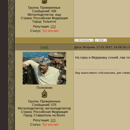
Группа: Проверенные
Сообщений:
436
Металлодетектор:
ищу
Страна:
Российская Федерация
Город:
Тольятти
Репутация:
233
Статус:
Тут его нет
Vip63
Дата: Вторник, 17.01.2017, 14:29:19 
На горку в Фёдоровку сгоняй ,там т
Ищу выносливого собутыльника, для совмес
Полковник
Группа: Проверенные
Сообщений:
575
Металлодетектор:
металлодетектор
Страна:
Российская Федерация
Город:
Ставрополь на Волге
Репутация:
325
Статус:
Тут его нет