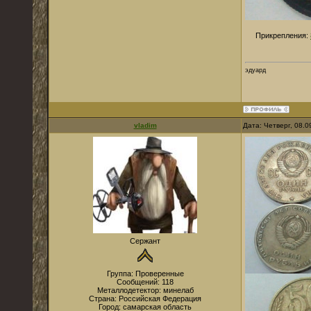
Прикрепления:
эдуард
vladim
Дата: Четверг, 08.
Сержант
Группа: Проверенные
Сообщений:
118
Металлодетектор:
минелаб
Страна:
Российская Федерация
Город:
самарская область