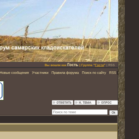
Гость
Вы вошли как
| Группа "
Гости
"
|
RSS
Новые сообщения
·
Участники
·
Правила форума
·
Поиск по сайту
·
RSS
]