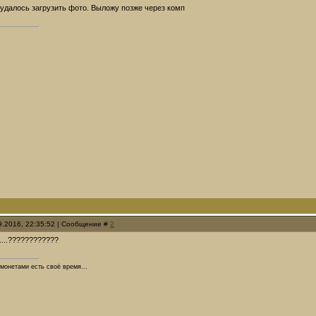
удалось загрузить фото. Выложу позже через комп
09.2016, 22:35:52 | Сообщение #
2
....????????????
 монетами есть своё время...