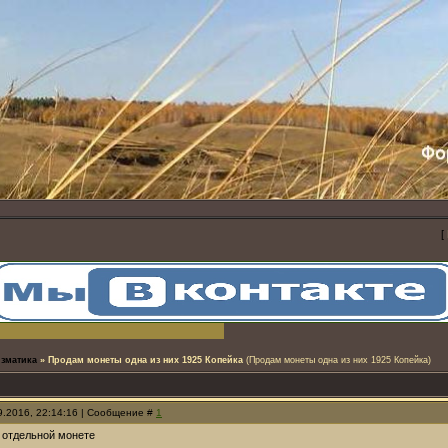
[
зматика
»
Продам монеты одна из них 1925 Копейка
(Продам монеты одна из них 1925 Копейка)
09.2016, 22:14:16 | Сообщение #
1
 отдельной монете