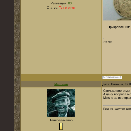
Репутация:
83
Статус:
Тут его нет
Прикрепления:
эдуард
Местный
Дата: Пятница, 09.
Сколько всего мо
А цену вопроса м
Можно за все сраз
Пока не наступит зав
Генерал-майор