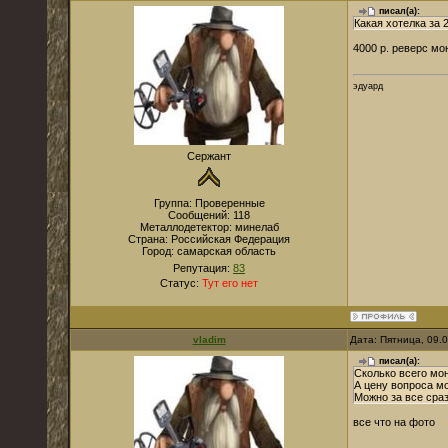
писал(а):
Какая хотелка за 
4000 р. реверс мо
эдуард
Сержант
Группа: Проверенные
Сообщений:
118
Металлодетектор:
минелаб
Страна:
Российская Федерация
Город:
самарская область
Репутация:
83
Статус:
Тут его нет
vladim
Дата: Пятница, 09.
писал(а):
Сколько всего мо
А цену вопроса м
Можно за все сраз
все что на фото