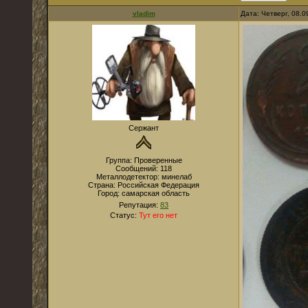
vladim
Дата: Четверг, 08.
Сержант
Группа: Проверенные
Сообщений:
118
Металлодетектор:
минелаб
Страна:
Российская Федерация
Город:
самарская область
Репутация:
83
Статус:
Тут его нет