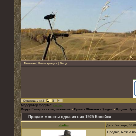
Главная
|
Регистрация
|
Вход
1
Страница
1
из
2
2
»
Модератор форума:
skvorec
Форум Самарских кладоискателей
»
Куплю - Обменяю - Продам
»
Продам. Нуми
Продам монеты одна из них 1925 Копейка
vladim
Дата: Четверг, 08.
Продаю, можно по