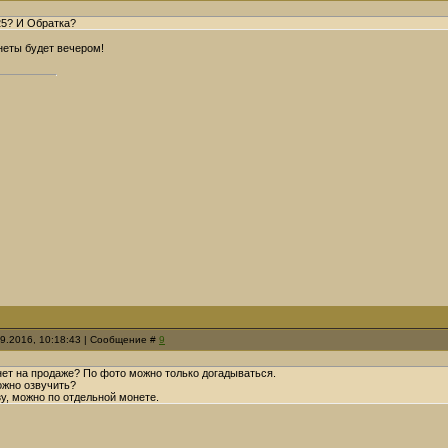
25? И Обратка?
неты будет вечером!
09.2016, 10:18:43 | Сообщение #
9
нет на продаже? По фото можно только догадываться.
ожно озвучить?
у, можно по отдельной монете.