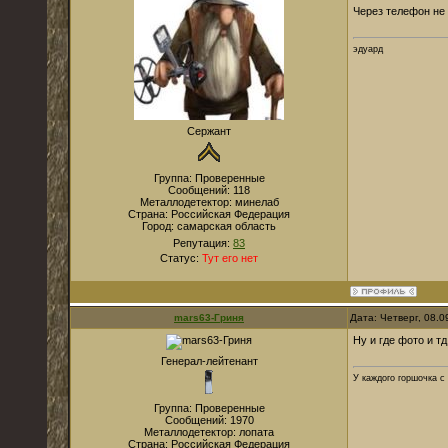
Через телефон не 
эдуард
Сержант
Группа: Проверенные
Сообщений:
118
Металлодетектор:
минелаб
Страна:
Российская Федерация
Город:
самарская область
Репутация:
83
Статус:
Тут его нет
mars63-Гриня
Дата: Четверг, 08.
Ну и где фото и тд
Генерал-лейтенант
У каждого горшочка с
Группа: Проверенные
Сообщений:
1970
Металлодетектор:
лопата
Страна:
Российская Федерация