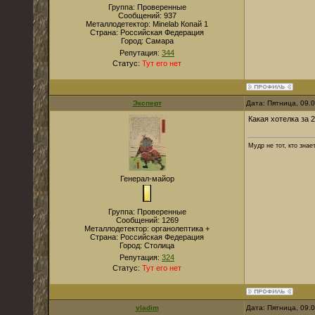
Группа: Проверенные
Сообщений:
937
Металлодетектор:
Мinelab Копай 1
Страна:
Российская Федерация
Город:
Самара
Репутация:
344
Статус:
Тут его нет
Эксперт
Дата: Пятница, 09.
Какая хотелка за 
Мудр не тот, кто знае
Генерал-майор
Группа: Проверенные
Сообщений:
1269
Металлодетектор:
органолептика +
Страна:
Российская Федерация
Город:
Столица
Репутация:
324
Статус:
Тут его нет
vladim
Дата: Пятница, 09.