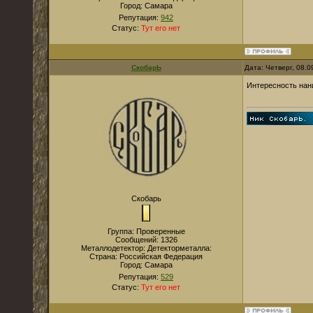
Город:
Самара
Репутация:
942
Статус:
Тут его нет
СкобарЬ
Дата: Четверг, 08.
Интересность нани
Скобарь
Группа: Проверенные
Сообщений:
1326
Металлодетектор:
Детекторметалла:
Страна:
Российская Федерация
Город:
Самара
Репутация:
529
Статус:
Тут его нет