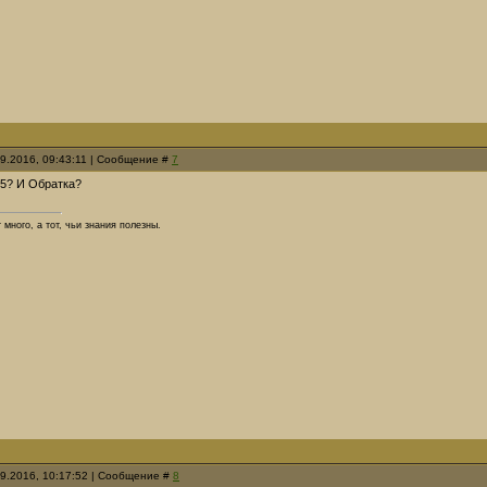
09.2016, 09:43:11 | Сообщение #
7
25? И Обратка?
т много, а тот, чьи знания полезны.
09.2016, 10:17:52 | Сообщение #
8