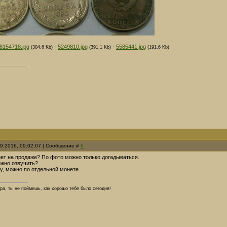
8154718.jpg
·
5249810.jpg
·
5585441.jpg
(304.6 Kb)
(391.1 Kb)
(191.6 Kb)
09.2016, 09:02:07 | Сообщение #
6
нет на продаже? По фото можно только догадываться.
ожно озвучить?
у, можно по отдельной монете.
тра, ты не поймешь, как хорошо тебе было сегодня!