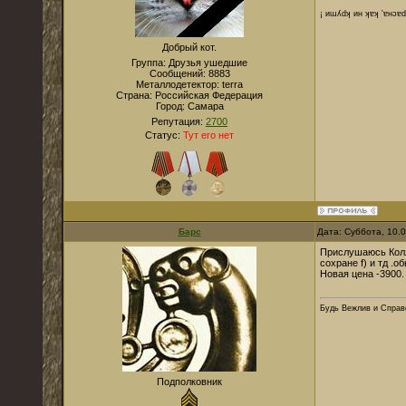
¡ иɯʎdʞ ин ʞɐʞ 'ɐнɔɐ
Добрый кот.
Группа: Друзья ушедшие
Сообщений:
8883
Металлодетектор:
terra
Страна:
Российская Федерация
Город:
Cамара
Репутация:
2700
Статус:
Тут его нет
Барс
Дата: Суббота, 10.
Прислушаюсь Колле
сохране f) и тд .
Новая цена -3900.
Будь Вежлив и Справе
Подполковник