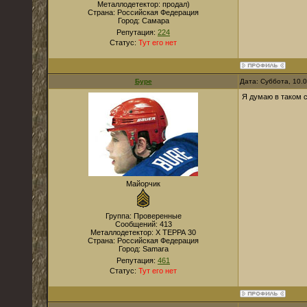
Металлодетектор:
продал)
Страна:
Российская Федерация
Город:
Самара
Репутация:
224
Статус:
Тут его нет
Буре
Дата: Суббота, 10.
Я думаю в таком с
Майорчик
Группа: Проверенные
Сообщений:
413
Металлодетектор:
Х ТЕРРА 30
Страна:
Российская Федерация
Город:
Samara
Репутация:
461
Статус:
Тут его нет