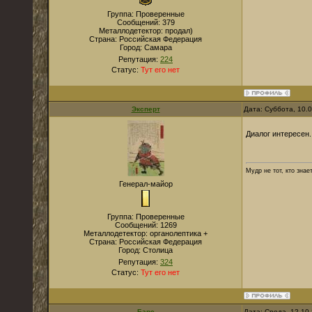
Группа: Проверенные
Сообщений:
379
Металлодетектор:
продал)
Страна:
Российская Федерация
Город:
Самара
Репутация:
224
Статус:
Тут его нет
Эксперт
Дата: Суббота, 10.
Диалог интересен.
Мудр не тот, кто знае
Генерал-майор
Группа: Проверенные
Сообщений:
1269
Металлодетектор:
органолептика +
Страна:
Российская Федерация
Город:
Столица
Репутация:
324
Статус:
Тут его нет
Барс
Дата: Среда, 12.10