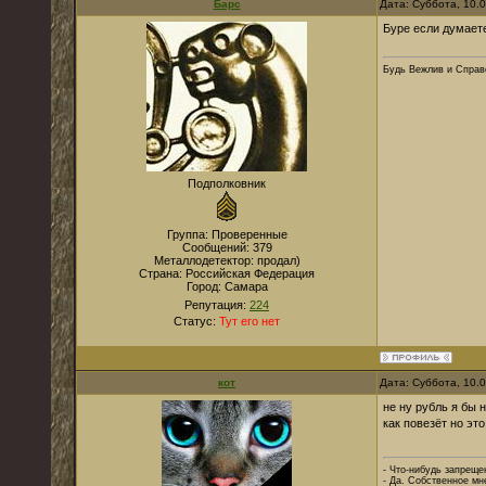
Барс
Дата: Суббота, 10.
Буре если думаете
Будь Вежлив и Справе
Подполковник
Группа: Проверенные
Сообщений:
379
Металлодетектор:
продал)
Страна:
Российская Федерация
Город:
Самара
Репутация:
224
Статус:
Тут его нет
кот
Дата: Суббота, 10.
не ну рубль я бы 
как повезёт но эт
- Что-нибудь запреще
- Да. Собственное мн