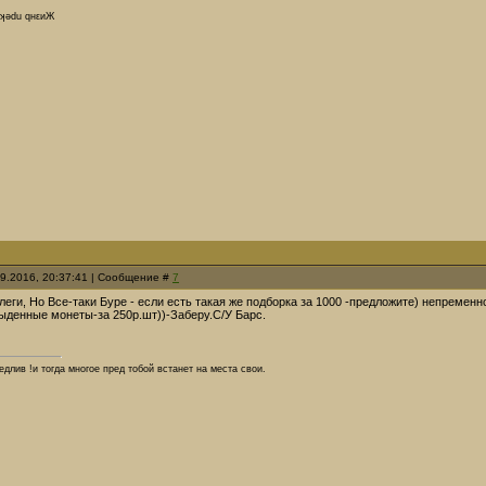
dʞǝdu qнεиЖ
09.2016, 20:37:41 | Сообщение #
7
ги, Но Все-таки Буре - если есть такая же подборка за 1000 -предложите) непременно
обыденные монеты-за 250р.шт))-Заберу.С/У Барс.
длив !и тогда многое пред тобой встанет на места свои.