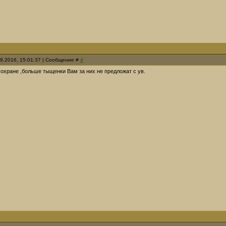
09.2016, 15:01:37 | Сообщение #
4
охране ,больше тыщенки Вам за них не предложат с ув.