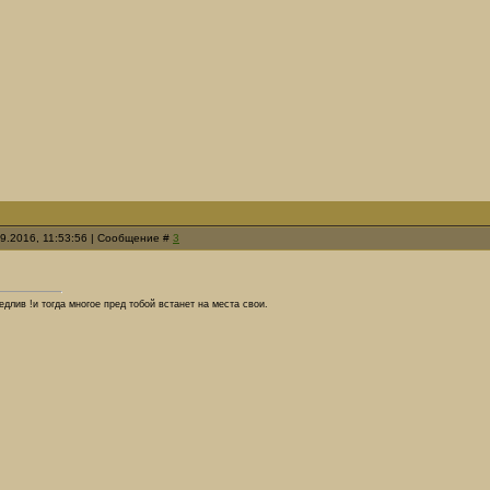
09.2016, 11:53:56 | Сообщение #
3
длив !и тогда многое пред тобой встанет на места свои.