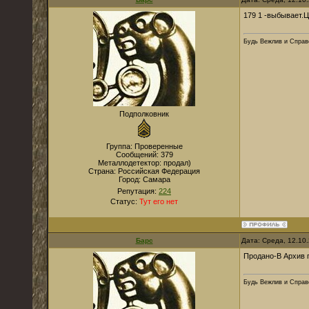
179 1 -выбывает.Ц
Будь Вежлив и Справе
Подполковник
Группа: Проверенные
Сообщений:
379
Металлодетектор:
продал)
Страна:
Российская Федерация
Город:
Самара
Репутация:
224
Статус:
Тут его нет
Барс
Дата: Среда, 12.10
Продано-В Архив 
Будь Вежлив и Справе