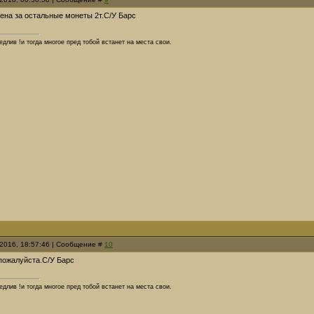
ена за остальные монеты 2т.С/У Барс
длив !и тогда многое пред тобой встанет на места свои.
.2016, 18:57:46 | Сообщение #
10
пожалуйста.С/У Барс
длив !и тогда многое пред тобой встанет на места свои.