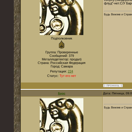
флуд"-нет.С/У Бар
Будь Вежлив и Справе
Подполковник
Группа: Проверенные
Сообщений:
379
Металлодетектор:
продал)
Страна:
Российская Федерация
Город:
Самара
Репутация:
224
Статус:
Тут его нет
Барс
Дата: Пятница, 09.
Будь Вежлив и Справе