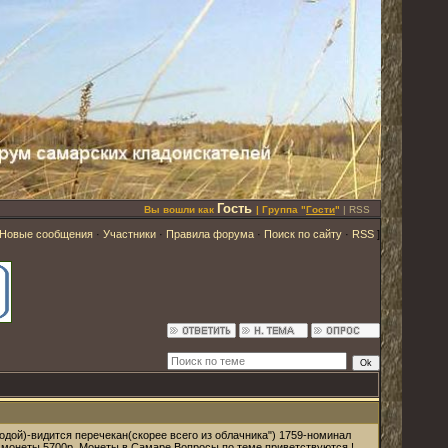
Гость
Вы вошли как
| Группа "
Гости
"
|
RSS
Новые сообщения
·
Участники
·
Правила форума
·
Поиск по сайту
·
RSS
]
одой)-видится перечекан(скорее всего из облачника") 1759-номинал
е монеты 5700р. Монеты в Самаре.Вопросы по теме приветствуются !