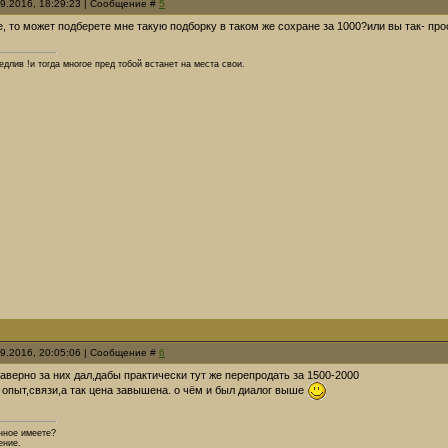
09.2016, 18:29:23 | Сообщение #
5
, то может подберете мне такую подборку в таком же сохране за 1000?или вы так- про
длив !и тогда многое пред тобой встанет на места свои.
09.2016, 20:05:06 | Сообщение #
6
наверно за них дал,дабы практически тут же перепродать за 1500-2000
о опыт,связи,а так цена завышена. о чём и был диалог выше
нное имеете?
ение.