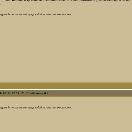
с
длив !и тогда многое пред тобой встанет на места свои.
09.2016, 12:52:12 | Сообщение #
2
длив !и тогда многое пред тобой встанет на места свои.