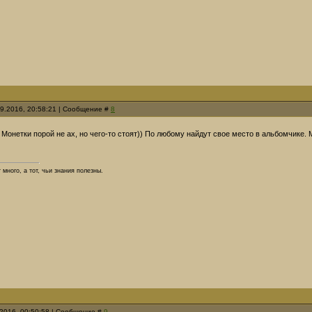
09.2016, 20:58:21 | Сообщение #
8
 Монетки порой не ах, но чего-то стоят)) По любому найдут свое место в альбомчике.
т много, а тот, чьи знания полезны.
.2016, 00:50:58 | Сообщение #
9