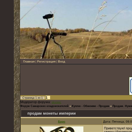
Главная
|
Регистрация
|
Вход
1
Страница
1
из
1
Модератор форума:
skvorec
Форум Самарских кладоискателей
»
Куплю - Обменяю - Продам
»
Продам. Нуми
продам монеты империи
Барс
Дата: Пятница, 09.
Приветствую! прод
сверху.(бандероль