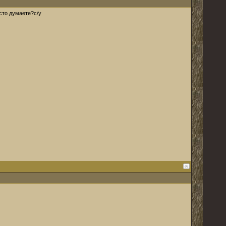
сто думаете?с/у