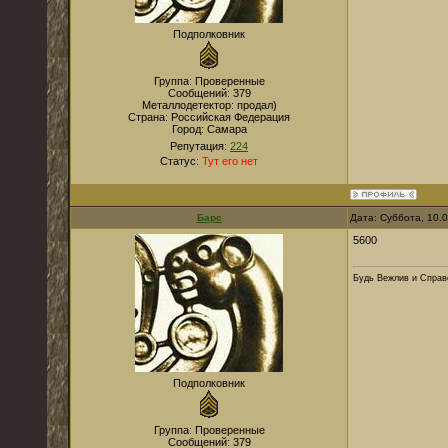
Подполковник
Группа: Проверенные
Сообщений:
379
Металлодетектор:
продал)
Страна:
Российская Федерация
Город:
Самара
Репутация:
224
Статус:
Тут его нет
Барс
Дата: Суббота, 10.
5600
Будь Вежлив и Справе
Подполковник
Группа: Проверенные
Сообщений:
379