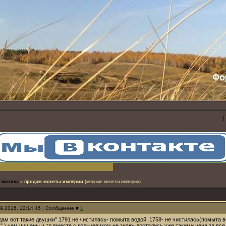
[
зматика
»
продам монеты империи
(медные монеты империи)
09.2016, 12:14:46 | Сообщение #
1
ам вот такие двушки" 1791 не чистилась- помыта водой, 1758- не чистилась(помыта в
" ) чем чищены и тд вместе с кольцевиком не знаю- достались уже такими.цена за вс