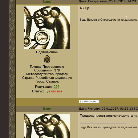
Барс
Дата: Воскресенье, 25.12.2016, 14:23
4500р
Будь Вежлив и Справедлив !и тогда многое 
Подполковник
Группа: Проверенные
Сообщений:
379
Металлодетектор:
продал)
Страна:
Российская Федерация
Город:
Самара
Репутация:
224
Статус:
Тут его нет
Барс
Дата: Четверг, 05.01.2017, 03:12:13 |
Продажа преостановлена-монета на 
Будь Вежлив и Справедлив !и тогда многое 