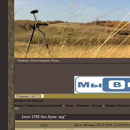
Главная
|
Регистрация
|
Вход
1
Страница
1
из
1
Модератор форума:
skvorec
Форум Самарских кладоискателей
»
Куплю - Обменяю - Продам
»
Продам. Нумизма
бб")
1коп 1795 без букв -мд"
Барс
Дата: Пятница, 16.12.2016, 21:33:54 