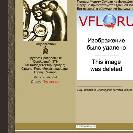
Продам Монету.Сохран на фото.Цена
Флуд" не приветствуется.(данная мо
Вот ссылка" с обсуждения-http://sama
Подполковник
Группа: Проверенные
Сообщений:
379
Металлодетектор:
продал)
Страна:
Российская Федерация
Город:
Самара
Репутация:
224
Статус:
Тут его нет
Будь Вежлив и Справедлив !и тогда многое 