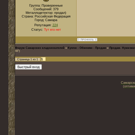
Группа: Проверенные
Сообщений:
379
Металлодетектор:
продал)
Страна:
Российская Федерация
Город:
Самара
Репутация:
224
Статус:
Тут его нет
Форум Самарских кладоискателей
»
Куплю - Обменяю - Продам
»
Продам. Нумизма
бб")
1
Страница
1
из
1
Самарски
(оптими