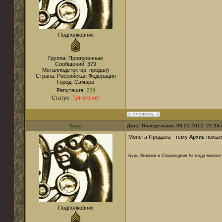
Подполковник
Группа: Проверенные
Сообщений:
379
Металлодетектор:
продал)
Страна:
Российская Федерация
Город:
Самара
Репутация:
224
Статус:
Тут его нет
Барс
Дата: Понедельник, 09.01.2017, 21:34
Монета Продана - тему Архив пожал
Будь Вежлив и Справедлив !и тогда многое 
Подполковник