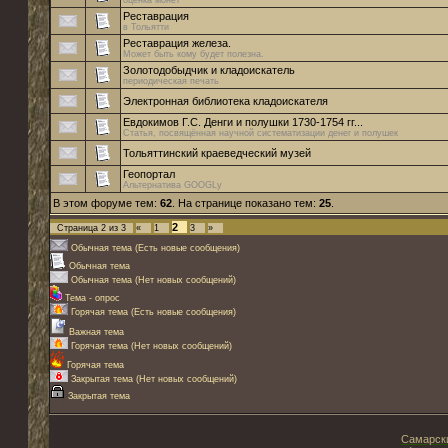
оценка монет
Реставрация
в Тольятти
Реставрация железа.
Может быть кому будет полезна.
Золотодобыдчик и кладоискатель
периодическая печать
Электронная библиотека кладоискателя
Евдокимов Г.С. Денги и полушки 1730-1754 гг...
Статья, посвящённая научной систематизации денег и полушек
Тольяттинский краеведческий музей
Геопортал
Альтернатива GOOGLу
В этом форуме тем:
62
. На странице показано тем:
25
.
2
Страница
2
из
3
«
1
3
»
Обычная тема (Есть новые сообщения)
Обычная тема
Обычная тема (Нет новых сообщений)
Тема - опрос
Горячая тема (Есть новые сообщения)
Важная тема
Горячая тема (Нет новых сообщений)
Горячая тема
Закрытая тема (Нет новых сообщений)
Закрытая тема
Самарски