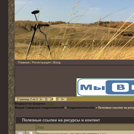
Главная
|
Регистрация
|
Вход
2
Страница
2
из
3
«
1
3
»
Модератор форума:
bratan
Форум Самарских кладоискателей
»
Кладоискательство
»
Полезные ссылки на ресу
Полезные ссылки на ресурсы и контент
Тема