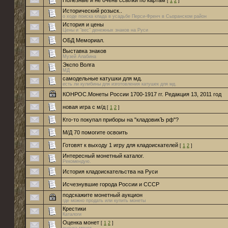
Полезные и не очень ссылки по картам
[
1
2
]
Исторический розыск..
о ходе поиска клада в усадьбе Перси-Френч в Сызранском район
История и цены
Цены и "вес" денежных знаков на Руси
ОБД Мемориал.
Выставка знаков
Музей Алабина
Экспо Волга
МД
самодельные катушки для мд.
есть ли кулибины для изготовления катушек для мд.
КОНРОС.Монеты России 1700-1917 гг. Редакция 13, 2011 год
новая игра с м/д
[
1
2
]
Кто-то покупал приборы на "кладовикЪ рф"?
М/Д 70 помогите освоить
Готовят к выходу 1 игру для кладоискателей
[
1
2
]
Интересный монетный каталог.
Рекомендую.
История кладоискательства на Руси
Исчезнувшие города России и СССP
подскажите монетный аукцион
где можно продать или купить монеты
Крестики
Каталоги
Оценка монет
[
1
2
]