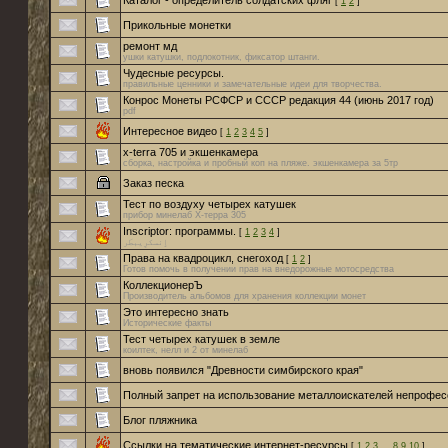
Каталог - определитель солдатских фляг
[
1
2
]
Прикольные монетки
ремонт мд
ушки катушки, подлокотник, фиксатор штанги.
Чудесные ресурсы.
правильные ценники и замечательные идеи для творчества.
Конрос Монеты РСФСР и СССР редакция 44 (июнь 2017 год)
pdf
Интересное видео
[
1
2
3
4
5
]
x-terra 705 и экшенкамера
сборка, настройка и пробный коп на пляже. экшенкамера за 5тр
Заказ песка
Тест по воздуху четырех катушек
прибор минелаб Х-терра 305
Inscriptor: программы.
[
1
2
3
4
]
ٳنسكرِيبطَر
Права на квадроцикл, снегоход
[
1
2
]
Готов помочь в получении прав на внедорожные мотосредства
КоллекционерЪ
Производитель альбомов для хранения коллекции монет
Это интересно знать
Исторические факты
Тест четырех катушек в земле
коилтек, нелл и 2 от минелаб
вновь появился "Древности симбирского края"
Полный запрет на использование металлоискателей непрофес
Блог пляжника
Ссылки на тематические интернет-ресурсы
[
1
2
3
…
8
9
10
]