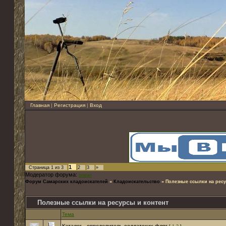
Главная
|
Регистрация
|
Вход
1
Страница
1
из
3
2
3
»
Модератор форума:
bratan
Форум Самарских кладоискателей
»
Кладоискательство
»
Полезные ссылки на ресу
Полезные ссылки на ресурсы и контент
Тема