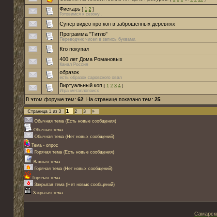
Фискарь
[
1
2
]
Готовимся к сезону .
Супер видео про коп в заброшенных деревнях
Программа "Титло"
Переводчик чисел в запись буквами.
Кто покупал
400 лет Дома Романовых
Канал Россия
образок
есть образок саровского овал
Виртуальный коп
[
1
2
3
4
]
Игра металлопоиск
В этом форуме тем:
62
. На странице показано тем:
25
.
1
Страница
1
из
3
2
3
»
Обычная тема (Есть новые сообщения)
Обычная тема
Обычная тема (Нет новых сообщений)
Тема - опрос
Горячая тема (Есть новые сообщения)
Важная тема
Горячая тема (Нет новых сообщений)
Горячая тема
Закрытая тема (Нет новых сообщений)
Закрытая тема
Самарски