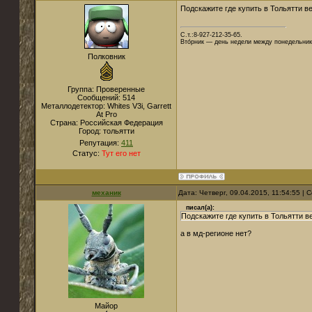
Подскажите где купить в Тольятти 
С.т.:8-927-212-35-65.
Вто́рник — день недели между понедельник
Полковник
Группа: Проверенные
Сообщений:
514
Металлодетектор:
Whites V3i, Garrett
At Pro
Страна:
Российская Федерация
Город:
тольятти
Репутация:
411
Статус:
Тут его нет
механик
Дата: Четверг, 09.04.2015, 11:54:55 |
писал(а):
Подскажите где купить в Тольятти 
а в мд-регионе нет?
Майор