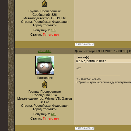
Группа: Проверенные
Сообщений:
326
Металлодетектор:
DEUS Lite
Страна:
Российская Федерация
Город:
тольятти
Репутация:
165
Статус:
Тут его нет
vtornik63
Дата: Четверг, 09.04.2015, 12:38:58 |
писал(а):
а в мд-регионе нет?
нет
Полковник
С.т.:8-927-212-35-65.
Вто́рник — день недели между понедельник
Группа: Проверенные
Сообщений:
514
Металлодетектор:
Whites V3i, Garrett
At Pro
Страна:
Российская Федерация
Город:
тольятти
Репутация:
411
Статус:
Тут его нет