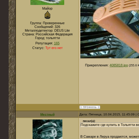
Майор
Группа: Проверенные
Сообщений:
326
Металлодетектор:
DEUS Lite
Страна:
Российская Федерация
Город:
тольятти
Репутация:
165
Статус:
Тут его нет
Прикрепления:
4085818.jpg
(255.6 
Местный
Дата: Пятница, 10.04.2015, 11:45:09 
писал(а):
Подскажите где купить в Тольятти 
В Самаре в Леруа продаются, может 