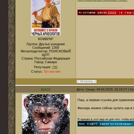
КОМБРИГ
Группа: Друзья ушедшие
Сообщений:
1358
Металлодетектор:
ПОИСКОВЫЙ
ЩУП
Страна:
Российская Федерация
Город:
Cамара
Репутация:
796
Статус:
Тут его нет
KI@77
Дата: Среда, 08.04.2015, 22:15:27 | 
Паш, а первая ссылка для сравнени
Фискарь можно сейчас купить как в Л
Я пришёл в этот мир не для того, чтобы ис