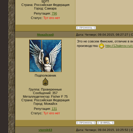
ЩУП
Страна:
Российская Федерация
Город:
Cамара
Репутация:
796
Статус:
Тут его нет
Можайский
Дата: Четверг, 09.04.2015, 08:27:27 |
Это не совсем Финские, отличие в 
производства
http://12talerov.ru
Подполковник
Группа: Проверенные
Сообщений:
357
Металлодетектор:
Fisher F 75
Страна:
Российская Федерация
Город:
Можайск
Репутация:
131
Статус:
Тут его нет
vtornik63
Дата: Четверг, 09.04.2015, 10:25:52 |