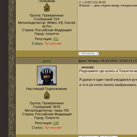
Полковник
С.т.:8-927-212-35-65.
Вто́рник — день недели между понедельник
Группа: Проверенные
Сообщений:
514
Металлодетектор:
Whites V3i, Garrett
At Pro
Страна:
Российская Федерация
Город:
тольятти
Репутация:
411
Статус:
Тут его нет
major
Дата: Четверг, 09.04.2015, 14:04:13 |
писал(а):
Подскажите где купить в Тольятти 
Я думал я один такой умудрился ру
а то я уж хотел лопату выбрасывать..
Настоящий Подполковник
Группа: Проверенные
Сообщений:
4676
Металлодетектор:
терка 705
Страна:
Российская Федерация
Город:
Тольятти
Репутация:
238
Статус:
Тут его нет