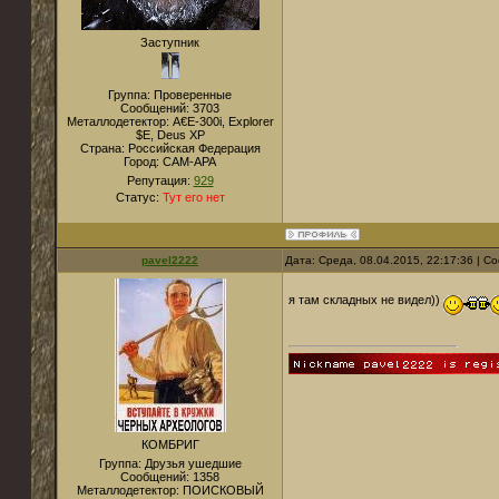
Заступник
Группа: Проверенные
Сообщений:
3703
Металлодетектор:
A€E-300i, Explorer
$E, Deus XP
Страна:
Российская Федерация
Город:
САМ-АРА
Репутация:
929
Статус:
Тут его нет
pavel2222
Дата: Среда, 08.04.2015, 22:17:36 | 
я там складных не видел))
КОМБРИГ
Группа: Друзья ушедшие
Сообщений:
1358
Металлодетектор:
ПОИСКОВЫЙ