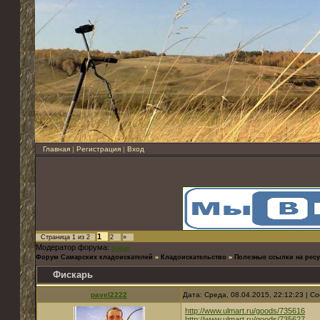
Главная
|
Регистрация
|
Вход
1
Страница
1
из
2
2
»
Модератор форума:
bratan
Форум Самарских кладоискателей
»
Кладоискательство
»
Полезные ссылки на ресу
Фискарь
pavel2222
Дата: Среда, 08.04.2015, 22:12:23 | 
http://www.ulmart.ru/goods/735616
http://www.ulmart.ru/goods/735627