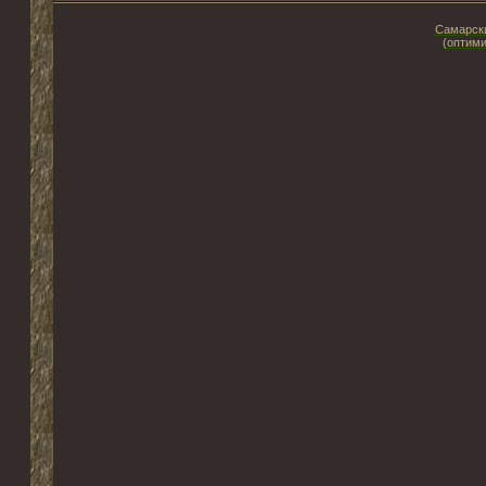
Самарски
(оптими