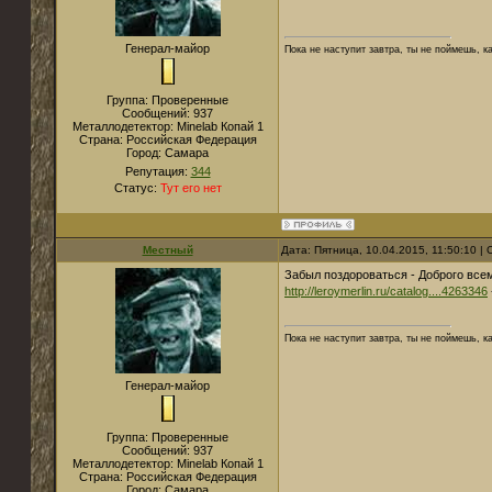
Генерал-майор
Пока не наступит завтра, ты не поймешь, к
Группа: Проверенные
Сообщений:
937
Металлодетектор:
Мinelab Копай 1
Страна:
Российская Федерация
Город:
Самара
Репутация:
344
Статус:
Тут его нет
Местный
Дата: Пятница, 10.04.2015, 11:50:10 
Забыл поздороваться - Доброго все
http://leroymerlin.ru/catalog....4263346
Пока не наступит завтра, ты не поймешь, к
Генерал-майор
Группа: Проверенные
Сообщений:
937
Металлодетектор:
Мinelab Копай 1
Страна:
Российская Федерация
Город:
Самара