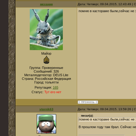
механик
Дата: Четверг, 09.04.2015, 12:43:49 |
помню в кастораме были,сейчас не 
Майор
Группа: Проверенные
Сообщений:
326
Металлодетектор:
DEUS Lite
Страна:
Российская Федерация
Город:
тольятти
Репутация:
165
Статус:
Тут его нет
vtornik63
Дата: Четверг, 09.04.2015, 13:59:26 |
писал(а):
помню в кастораме были,сейчас не 
В прошлом году там брал. Сейчас не