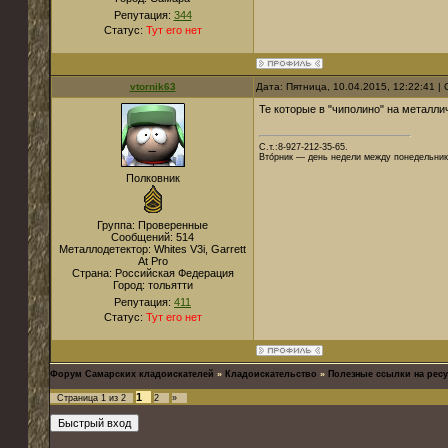
Репутация:
344
Статус:
Тут его нет
vtornik63
Дата: Пятница, 10.04.2015, 12:22:41 
Те которые в "чиполино" на металли
С.т.:8-927-212-35-65.
Вто́рник — день недели между понедельник
Полковник
Группа: Проверенные
Сообщений:
514
Металлодетектор:
Whites V3i, Garrett
At Pro
Страна:
Российская Федерация
Город:
тольятти
Репутация:
411
Статус:
Тут его нет
Форум Самарских кладоискателей
»
Кладоискательство
»
Полезные ссылки на ресу
1
Страница
1
из
2
2
»