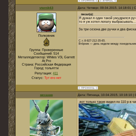
vtornik63
Дата: Четверг, 09.04.2015, 14:18:01 |
писал(а):
Я думал я один такой умудрился руч
то я уж хотел лопату выбрасывать...
За три сезона две ручки и два фиск
Полковник
С.т.:8-927-212-35-65.
Вто́рник — день недели между понедельник
Группа: Проверенные
Сообщений:
514
Металлодетектор:
Whites V3i, Garrett
At Pro
Страна:
Российская Федерация
Город:
тольятти
Репутация:
411
Статус:
Тут его нет
механик
Дата: Пятница, 10.04.2015, 10:16:10 
.вот только такие видел по 110 р в ч