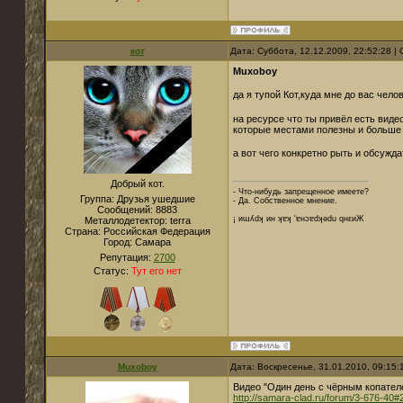
кот
Дата: Суббота, 12.12.2009, 22:52:28 
Muxoboy
да я тупой Кот,куда мне до вас чело
на ресурсе что ты привёл есть виде
которые местами полезны и больше 
а вот чего конкретно рыть и обсужд
Добрый кот.
- Что-нибудь запрещенное имеете?
Группа: Друзья ушедшие
- Да. Собственное мнение.
Сообщений:
8883
¡ иɯʎdʞ ин ʞɐʞ 'ɐнɔɐdʞǝdu qнεиЖ
Металлодетектор:
terra
Страна:
Российская Федерация
Город:
Cамара
Репутация:
2700
Статус:
Тут его нет
Muxoboy
Дата: Воскресенье, 31.01.2010, 09:15
Видео "Один день с чёрным копателе
http://samara-clad.ru/forum/3-676-40