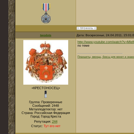
twodots
Дата: Воскресенье, 24.04.2011, 15:01
http://www.youtube.com/watch?v=MIel
по теме
Планшеты, мюнцы, боксы для монет и знако
+КРЕСТОНОСЕЦ+
Группа: Проверенные
Сообщений:
2448
Металлодетектор:
нет
Страна:
Российская Федерация
Город:
Город Креста
Репутация:
244
Статус:
Тут его нет