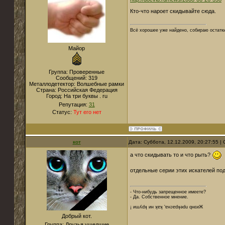
Кто-что нароет скидывайте сюда.
Всё хорошее уже найдено, собираю остатк
Майор
Группа: Проверенные
Сообщений:
319
Металлодетектор:
Волшебные рамки
Страна:
Российская Федерация
Город:
На три буквы . ru
Репутация:
31
Статус:
Тут его нет
кот
Дата: Суббота, 12.12.2009, 20:27:55 
а что скидывать то и что рыть?
отдельные серии этих искателей п
- Что-нибудь запрещенное имеете?
- Да. Собственное мнение.
¡ иɯʎdʞ ин ʞɐʞ 'ɐнɔɐdʞǝdu qнεиЖ
Добрый кот.
Группа: Друзья ушедшие