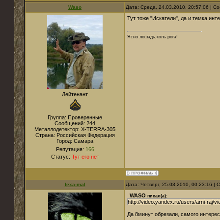
Waso
Дата: Среда, 24.03.2010, 20:57:06 | 
Тут тоже "Искатели", да и темка инт
Ясно лошадь,коль рога!
Лейтенант
Группа: Проверенные
Сообщений:
244
Металлодетектор:
X-TERRA-305
Страна:
Российская Федерация
Город:
Самара
Репутация:
166
Статус:
Тут его нет
lexa-mal
Дата: Четверг, 25.03.2010, 00:23:16 |
WASO
писал(а):
http://video.yandex.ru/users/arni-raj/v
Да 8минут обрезали, самого интересн