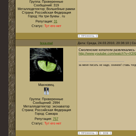
Группа: Проверенные
Сообщений:
319
Металлодетектор:
Волшебные рамки
Страна:
Российская Федерация
Город:
На три буквы . ru
Репутация:
31
Статус:
Тут его нет
lexa-mal
Дата: Среда, 24.03.2010, 20:36:10 | 
Смоленские копатели развлекались в
http://www.youtube.com/watch?v=X
за меня писать не надо, охинею! ставь тог
Махновец.
Группа: Проверенные
Сообщений:
2994
Металлодетектор:
экскаватор
Страна:
Российская Федерация
Город:
Самара
Репутация:
757
Статус:
Тут его нет