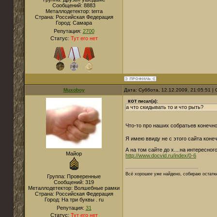
Сообщений:
8883
Металлодетектор:
terra
Страна:
Российская Федерация
Город:
Cамара
Репутация:
2700
Статус:
Тут его нет
Muxoboy
Дата: Суббота, 12.12.2009, 21:05:51 
кот
писал(а):
а что скидывать то и что рыть?
Что-то про наших собратьев конечно
Я имею ввиду не с этого сайта конеч
А на том сайте до х....на интересног
Майор
http://www.docvid.ru/index/0-6
Всё хорошее уже найдено, собираю остатк
Группа: Проверенные
Сообщений:
319
Металлодетектор:
Волшебные рамки
Страна:
Российская Федерация
Город:
На три буквы . ru
Репутация:
31
Статус:
Тут его нет