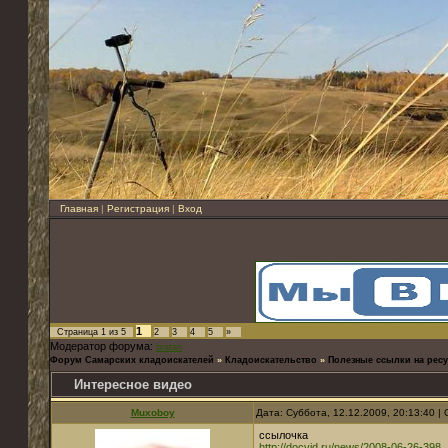
Главная
|
Регистрация
|
Вход
1
Страница
1
из
5
2
3
4
5
»
Модератор форума:
bratan
Форум Самарских кладоискателей
»
Кладоискательство
»
Полезные ссылки на ресу
Интересное видео
Muxoboy
Дата: Суббота, 12.12.2009, 20:13:40 
ссылочка
http://docvid.ru/news/2008-06-26-398