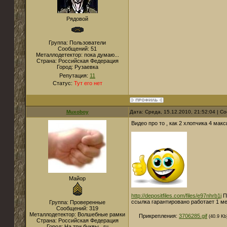
Рядовой
Группа: Пользователи
Сообщений:
51
Металлодетектор:
пока думаю...
Страна:
Российская Федерация
Город:
Рузаевка
Репутация:
11
Статус:
Тут его нет
Muxoboy
Дата: Среда, 15.12.2010, 21:52:04 | 
Видео про то , как 2 хлопчика 4 мак
Майор
http://depositfiles.com/files/e97nhrb1j
П
ссылка гарантировано работает 1 ме
Группа: Проверенные
Сообщений:
319
Металлодетектор:
Волшебные рамки
Прикрепления:
3706285.gif
(40.9 Kb
Страна:
Российская Федерация
Город:
На три буквы . ru