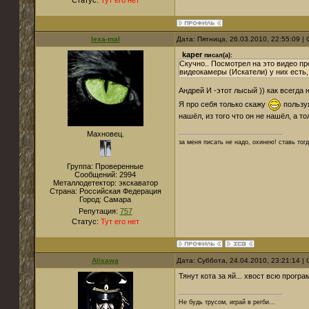
Статус:
Тут его нет
lexa-mal
Дата: Пятница, 26.03.2010, 22:55:09 
kaper
писал(а):
Скучно.. Посмотрел на это видео пр
видеокамеры (Искатели) у них есть,
Андрей И -этот лысый )) как всегда
Я про себя только скажу
пользуя
нашёл, из того что он не нашёл, а т
Махновец.
за меня писать не надо, охинею! ставь тог
Группа: Проверенные
Сообщений:
2994
Металлодетектор:
экскаватор
Страна:
Российская Федерация
Город:
Самара
Репутация:
757
Статус:
Тут его нет
Alisawa
Дата: Суббота, 24.04.2010, 23:21:14 
Тянут кота за яй... хвост всю прогр
Не будь трусом, играй в регби...