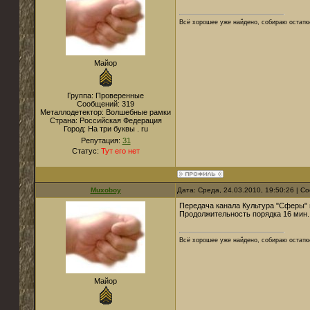
Всё хорошее уже найдено, собираю остатк
Майор
Группа: Проверенные
Сообщений:
319
Металлодетектор:
Волшебные рамки
Страна:
Российская Федерация
Город:
На три буквы . ru
Репутация:
31
Статус:
Тут его нет
Muxoboy
Дата: Среда, 24.03.2010, 19:50:26 | 
Передача канала Культура "Сферы" 
Продолжительность порядка 16 мин
Всё хорошее уже найдено, собираю остатк
Майор