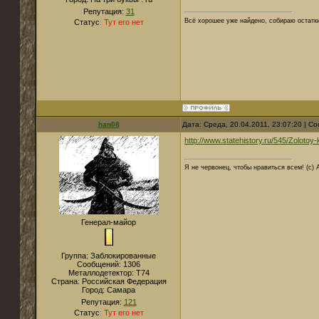
Репутация:
31
Всё хорошее уже найдено, собираю остатк
Статус:
Тут его нет
han08
Дата: Среда, 20.04.2011, 23:07:20 | 
http://www.statehistory.ru/545/Zolotoy
Я не червонец, чтобы нравиться всем! (с) 
Генерал-майор
Группа: Заблокированные
Сообщений:
1306
Металлодетектор:
T74
Страна:
Российская Федерация
Город:
Самара
Репутация:
121
Статус:
Тут его нет