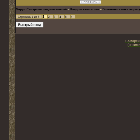
Форум Самарских кладоискателей
»
Кладоискательство
»
Полезные ссылки на ресу
1
Страница
1
из
5
2
3
4
5
»
Самарски
(оптими