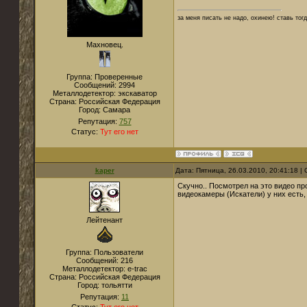
за меня писать не надо, охинею! ставь тог
Махновец.
Группа: Проверенные
Сообщений:
2994
Металлодетектор:
экскаватор
Страна:
Российская Федерация
Город:
Самара
Репутация:
757
Статус:
Тут его нет
kaper
Дата: Пятница, 26.03.2010, 20:41:18 
Скучно.. Посмотрел на это видео пр
видеокамеры (Искатели) у них есть, 
Лейтенант
Группа: Пользователи
Сообщений:
216
Металлодетектор:
e-traс
Страна:
Российская Федерация
Город:
тольятти
Репутация:
11