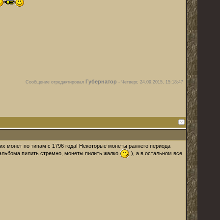
Губернатор
Сообщение отредактировал
-
Четверг, 24.09.2015, 15:18:47
ких монет по типам с 1796 года! Некоторые монеты раннего периода
и альбома пилить стремно, монеты пилить жалко
), а в остальном все