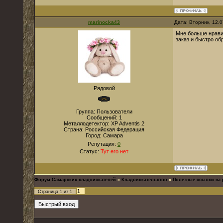
marinocka43
Дата: Вторник, 12.
Мне больше нравит
заказ и быстро обр
Рядовой
Группа: Пользователи
Сообщений:
1
Металлодетектор:
XP Adventis 2
Страна:
Российская Федерация
Город:
Самара
Репутация:
0
Статус:
Тут его нет
Форум Самарских кладоискателей
»
Кладоискательство
»
Полезные ссылки на 
1
Страница
1
из
1