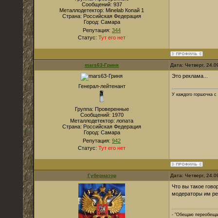
Сообщений:
937
Металлодетектор:
Мinelab Копай 1
Страна:
Российская Федерация
Город:
Самара
Репутация:
344
Статус:
Тут его нет
mars63-Гриня
Дата: Четверг, 24.
Это реклама...
Генерал-лейтенант
У каждого горшочка с
Группа: Проверенные
Сообщений:
1970
Металлодетектор:
лопата
Страна:
Российская Федерация
Город:
Самара
Репутация:
942
Статус:
Тут его нет
Губернатор
Дата: Четверг, 24.
Что вы такое гово
модераторы им ре
- "Обещаю переобеща