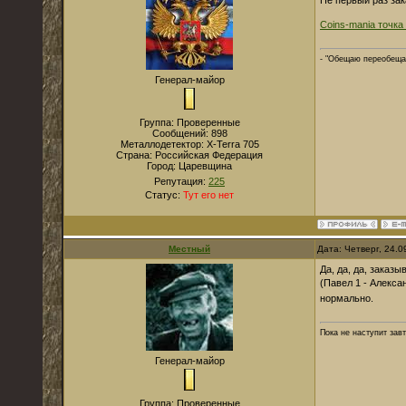
Coins-mania точка
- "Обещаю переобеща
Генерал-майор
Группа: Проверенные
Сообщений:
898
Металлодетектор:
X-Terra 705
Страна:
Российская Федерация
Город:
Царевщина
Репутация:
225
Статус:
Тут его нет
Местный
Дата: Четверг, 24.
Да, да, да, заказ
(Павел 1 - Алекса
нормально.
Пока не наступит зав
Генерал-майор
Группа: Проверенные