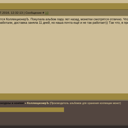
07.2016, 12:32:13 | Сообщение #
10
ся КоллекционерЪ. Покупала альбом пару лет назад, монетки смотрятся отлично. Что 
аботали, доставка заняла 11 дней, но наша почта ещё и не так работает)) Так что, в пр
ресурсы и контент
»
КоллекционерЪ
(Производитель альбомов для хранения коллекции монет)