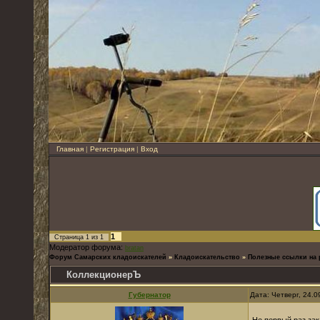
Главная
|
Регистрация
|
Вход
1
Страница
1
из
1
Модератор форума:
bratan
Форум Самарских кладоискателей
»
Кладоискательство
»
Полезные ссылки на 
КоллекционерЪ
Губернатор
Дата: Четверг, 24.
Не первый раз зак