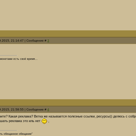
09.2015, 21:14:47 | Сообщение #
3
 монетами есть своё время...
09.2015, 21:58:55 | Сообщение #
4
рите? Какая реклама? Ветка же называется полезные ссылки, ресурсы)) делюсь с собра
шать реклама это иль нет
,
ть обещанное обещание"