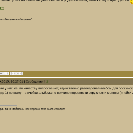
 РУ
ть обещанное обещание"
09.2015, 16:27:01 | Сообщение #
2
ывал у них же, по качеству вопросов нет, единственно разочаровал альбом для российс
ндр 1) не входят в ячейки альбома по причине неровности окружности монеты (ячейк
тра, ты не поймешь, как хорошо тебе было сегодня!