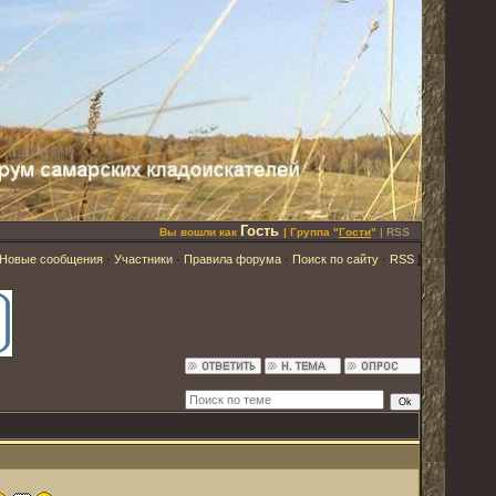
Гость
Вы вошли как
| Группа "
Гости
"
|
RSS
Новые сообщения
·
Участники
·
Правила форума
·
Поиск по сайту
·
RSS
]