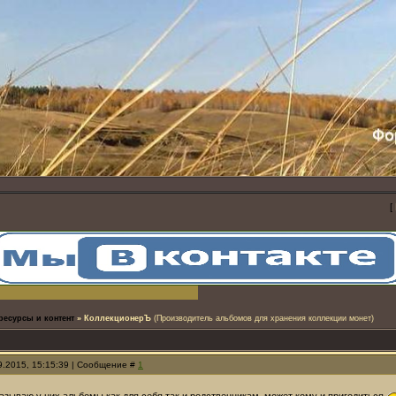
[
ресурсы и контент
»
КоллекционерЪ
(Производитель альбомов для хранения коллекции монет)
09.2015, 15:15:39 | Сообщение #
1
азываю у них альбомы как для себя так и родственникам, может кому и пригодиться