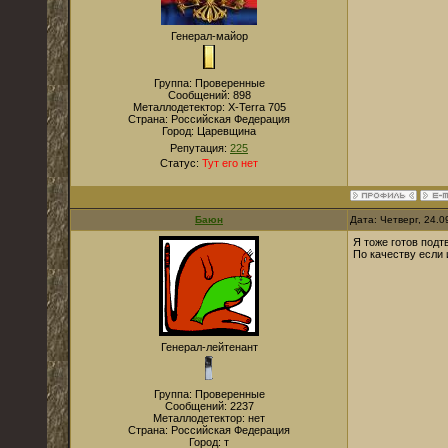
Генерал-майор
Группа: Проверенные
Сообщений:
898
Металлодетектор:
X-Terra 705
Страна:
Российская Федерация
Город:
Царевщина
Репутация:
225
Статус:
Тут его нет
Баюн
Дата: Четверг, 24.
Я тоже готов под
По качеству если 
Генерал-лейтенант
Группа: Проверенные
Сообщений:
2237
Металлодетектор:
нет
Страна:
Российская Федерация
Город:
т