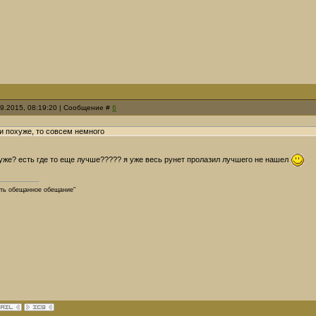
09.2015, 08:19:20 | Сообщение #
6
и похуже, то совсем немного
уже? есть где то еще лучше????? я уже весь рунет пролазил лучшего не нашел
ть обещанное обещание"