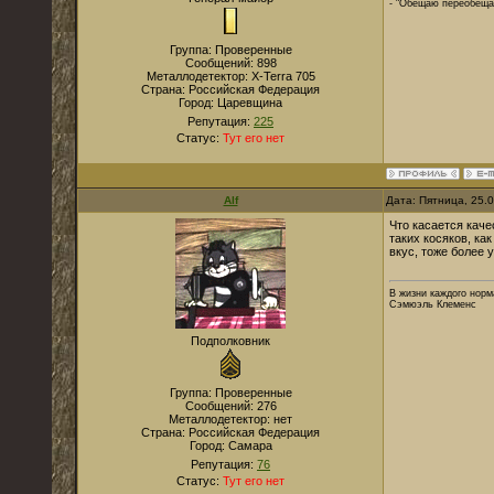
- "Обещаю переобеща
Группа: Проверенные
Сообщений:
898
Металлодетектор:
X-Terra 705
Страна:
Российская Федерация
Город:
Царевщина
Репутация:
225
Статус:
Тут его нет
Alf
Дата: Пятница, 25.
Что касается каче
таких косяков, ка
вкус, тоже более 
В жизни каждого норм
Сэмюэль Клеменс
Подполковник
Группа: Проверенные
Сообщений:
276
Металлодетектор:
нет
Страна:
Российская Федерация
Город:
Самара
Репутация:
76
Статус:
Тут его нет