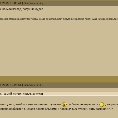
09.2015, 13:00:41 | Сообщение #
7
, на мой взгляд, получше будет
ального мальчика наступает пора, когда он испытывает безумное желание пойти куда-нибудь и порытьс
09.2015, 13:26:51 | Сообщение #
8
, на мой взгляд, получше будет
ывал у них, альбом качество желает лучшего
, и большая переплата
, наприме
ионера обойдется в 1800 в одном альбоме + пересыл 520 рублей, есть разница????