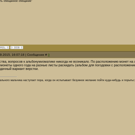
ть обещанное обещание"
09.2015, 16:07:18 | Сообщение #
9
ства, вопросов к альбонумизматике никогда не возникало. По расположению монет на
к монеты одного года на разные листы раскидать (альбом для погодовки с расположени
удачный вариант верстки.
ального мальчика наступает пора, когда он испытывает безумное желание пойти куда-нибудь и порытьс