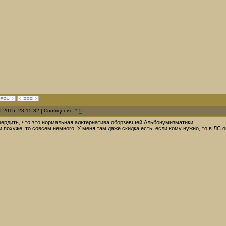
09.2015, 23:15:32 | Сообщение #
5
твердить, что это нормальная альтернатива оборзевшей Альбонумизматики.
и похуже, то совсем немного. У меня там даже скидка есть, если кому нужно, то в ЛС 