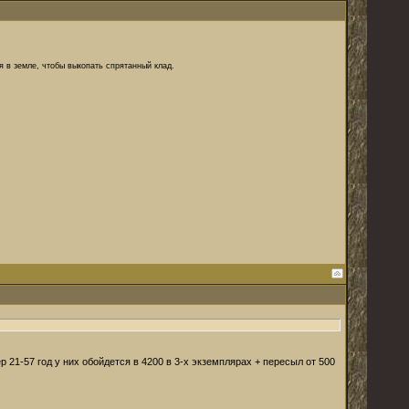
я в земле, чтобы выкопать спрятанный клад.
р 21-57 год у них обойдется в 4200 в 3-х экземплярах + пересыл от 500