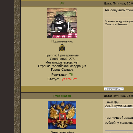
Alf
Дата: Пятница, 25.
Альбонумизматико
В жизни каждого норм
Сэмюэль Клеменс
Подполковник
Группа: Проверенные
Сообщений:
276
Металлодетектор:
нет
Страна:
Российская Федерация
Город:
Самара
Репутация:
76
Статус:
Тут его нет
Губернатор
Дата: Пятница, 25.
писал(а):
Альбонумизматико
чем лучше? заказ
рублей, у коллекц
Генерал-майор