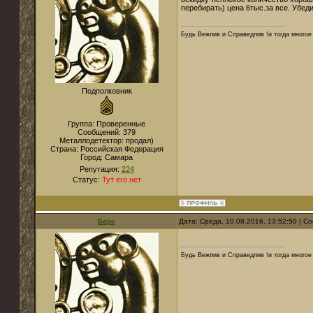
перебирать) цена 6тыс.за все. Убед
Будь Вежлив и Справедлив !и тогда многое 
Подполковник
Группа: Проверенные
Сообщений:
379
Металлодетектор:
продал)
Страна:
Российская Федерация
Город:
Самара
Репутация:
224
Статус:
Тут его нет
Барс
Дата: Среда, 10.08.2016, 13:52:50 | 
Будь Вежлив и Справедлив !и тогда многое 