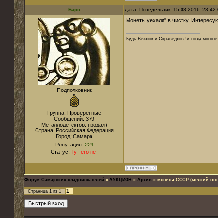
Барс
Дата: Понедельник, 15.08.2016, 23:42
Монеты уехали" в чистку. Интересую
Будь Вежлив и Справедлив !и тогда многое 
Подполковник
Группа: Проверенные
Сообщений:
379
Металлодетектор:
продал)
Страна:
Российская Федерация
Город:
Самара
Репутация:
224
Статус:
Тут его нет
Форум Самарских кладоискателей
»
АУКЦИОН
»
Архив
»
монеты СССР (мелкий опт"
1
Страница
1
из
1