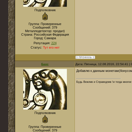
Подполковник
Группа: Проверенные
Сообщений:
379
Металлодетектор:
продал)
Страна:
Российская Федерация
Город:
Самара
Репутация:
224
Статус:
Тут его нет
Барс
Дата: Пятница, 12.08.2016, 22:54:41 
Добавлю к данным монетам(бонусом)
Будь Вежлив и Справедлив !и тогда многое 
Подполковник
Группа: Проверенные
Сообщений:
379