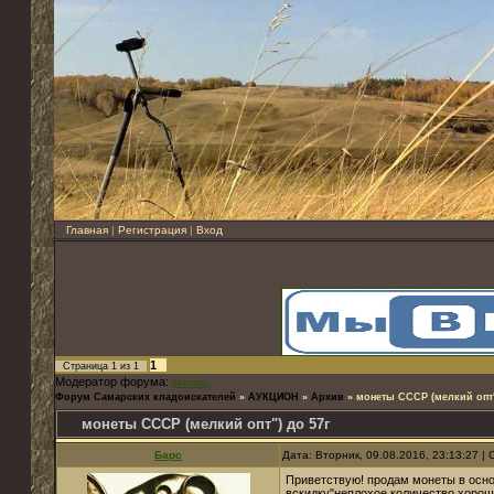
Главная
|
Регистрация
|
Вход
1
Страница
1
из
1
Модератор форума:
skvorec
Форум Самарских кладоискателей
»
АУКЦИОН
»
Архив
»
монеты СССР (мелкий опт"
монеты СССР (мелкий опт") до 57г
Барс
Дата: Вторник, 09.08.2016, 23:13:27 
Приветствую! продам монеты в осно
вскидку"неплохое количество хорош