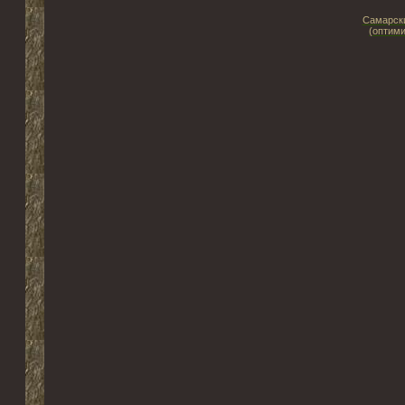
Самарски
(оптими