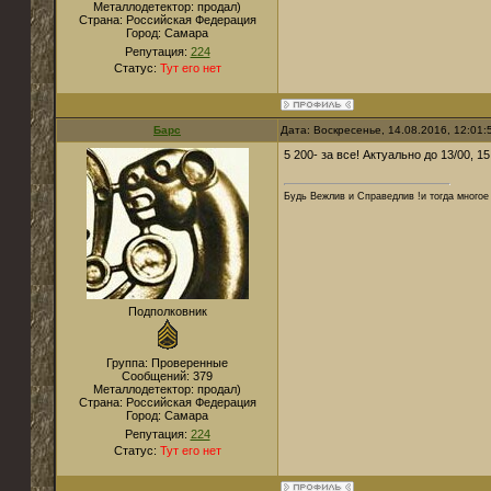
Металлодетектор:
продал)
Страна:
Российская Федерация
Город:
Самара
Репутация:
224
Статус:
Тут его нет
Барс
Дата: Воскресенье, 14.08.2016, 12:01
5 200- за все! Актуально до 13/00, 15
Будь Вежлив и Справедлив !и тогда многое 
Подполковник
Группа: Проверенные
Сообщений:
379
Металлодетектор:
продал)
Страна:
Российская Федерация
Город:
Самара
Репутация:
224
Статус:
Тут его нет