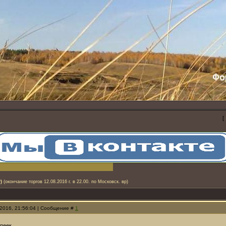
[
)
(окончание торгов 12.08.2016 г. в 22.00. по Московск. вр)
.2016, 21:56:04 | Сообщение #
1
пеек.