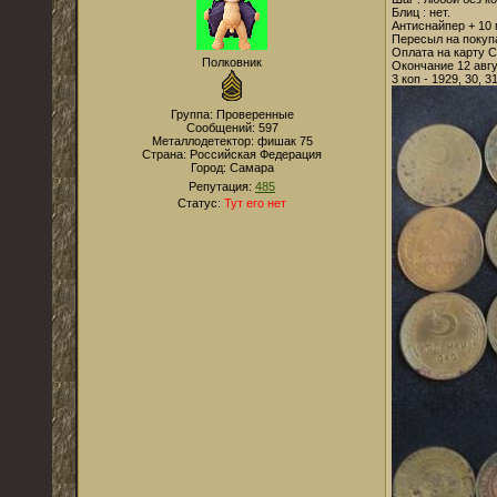
Блиц : нет.
Антиснайпер + 10 
Пересыл на покупа
Оплата на карту С
Полковник
Окончание 12 авгу
3 коп - 1929, 30, 31
Группа: Проверенные
Сообщений:
597
Металлодетектор:
фишак 75
Страна:
Российская Федерация
Город:
Самара
Репутация:
485
Статус:
Тут его нет