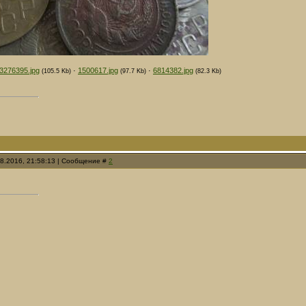
3276395.jpg
·
1500617.jpg
·
6814382.jpg
(105.5 Kb)
(97.7 Kb)
(82.3 Kb)
08.2016, 21:58:13 | Сообщение #
2