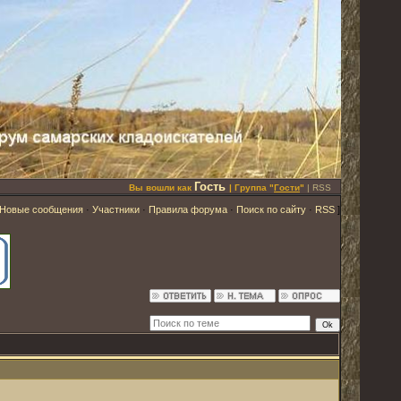
Гость
Вы вошли как
| Группа "
Гости
"
|
RSS
Новые сообщения
·
Участники
·
Правила форума
·
Поиск по сайту
·
RSS
]