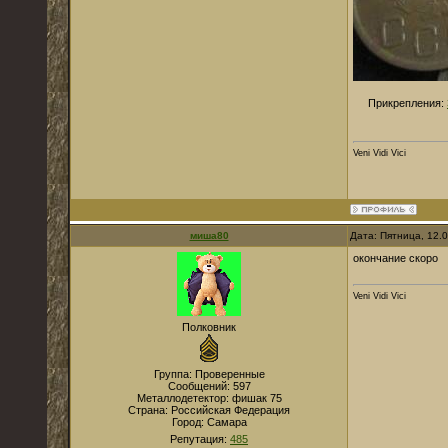
Прикрепления:
Veni Vidi Vici
миша80
Дата: Пятница, 12.
окончание скоро
Veni Vidi Vici
Полковник
Группа: Проверенные
Сообщений:
597
Металлодетектор:
фишак 75
Страна:
Российская Федерация
Город:
Самара
Репутация:
485