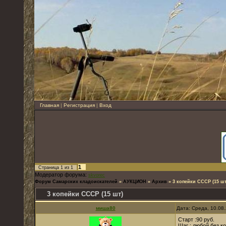
Главная
|
Регистрация
|
Вход
1
Страница
1
из
1
Модератор форума:
skvorec
Форум Самарских кладоискателей
»
АУКЦИОН
»
Архив
»
3 копейки СССР (15 шт
3 копейки СССР (15 шт)
миша80
Дата: Среда, 10.08
Старт :90 руб.
Шаг : любой без ко