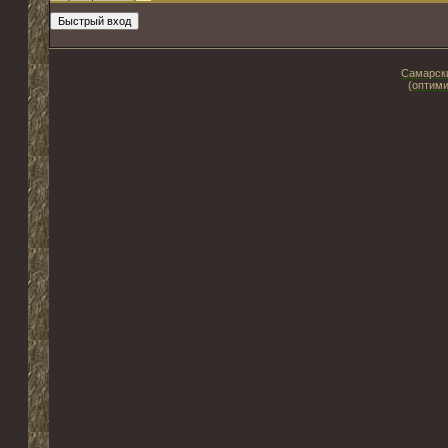
Самарски
(оптими