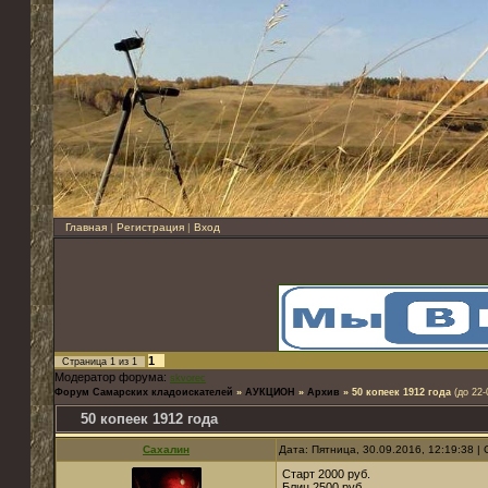
Главная
|
Регистрация
|
Вход
1
Страница
1
из
1
Модератор форума:
skvorec
Форум Самарских кладоискателей
»
АУКЦИОН
»
Архив
»
50 копеек 1912 года
(до 22-
50 копеек 1912 года
Сахалин
Дата: Пятница, 30.09.2016, 12:19:38 
Старт 2000 руб.
Блиц 2500 руб.