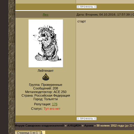
Лес
Дата: Вторник, 04.10.2016, 17:57:39 
старт
Лейтенант
Группа: Проверенные
Сообщений:
208
Металлодетектор:
ACE 250
Страна:
Российская Федерация
Город:
Тольятти
Репутация:
176
Статус:
Тут его нет
Форум Самарских кладоискателей
»
АУКЦИОН
»
Архив
»
50 копеек 1912 года
(до 22-
1
Страница
1
из
1