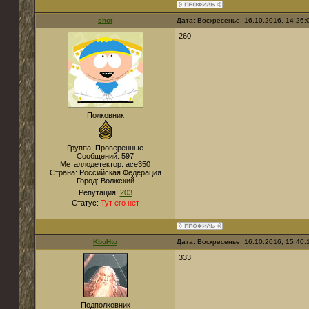
shot
Дата: Воскресенье, 16.10.2016, 14:26
260
Полковник
Группа: Проверенные
Сообщений:
597
Металлодетектор:
ace350
Страна:
Российская Федерация
Город:
Волжский
Репутация:
203
Статус:
Тут его нет
KbuHto
Дата: Воскресенье, 16.10.2016, 15:40
333
Подполковник