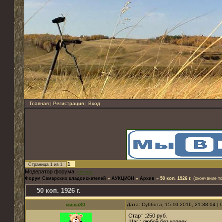
Главная
|
Регистрация
|
Вход
1
Страница
1
из
1
Модератор форума:
skvorec
Форум Самарских кладоискателей
»
АУКЦИОН
»
Архив
»
50 коп. 1926 г.
(окончание то
50 коп. 1926 г.
миша80
Дата: Суббота, 15.10.2016, 21:38:04 
Старт :250 руб.
Шаг : любой без копеек.