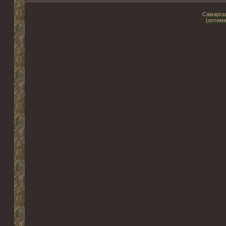
Самарски
(оптими