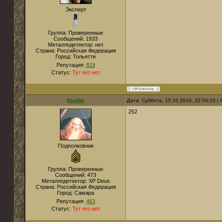
Эксперт
Группа: Проверенные
Сообщений:
1933
Металлодетектор:
нет
Страна:
Российская Федерация
Город:
Тольятти
Репутация:
819
Статус:
Тут его нет
KbuHto
Дата: Суббота, 15.10.2016, 22:54:10 
252
Подполковник
Группа: Проверенные
Сообщений:
473
Металлодетектор:
XP Deus
Страна:
Российская Федерация
Город:
Самара
Репутация:
463
Статус:
Тут его нет