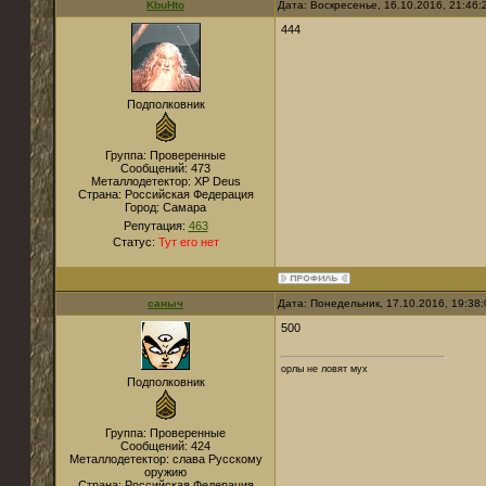
KbuHto
Дата: Воскресенье, 16.10.2016, 21:46
444
Подполковник
Группа: Проверенные
Сообщений:
473
Металлодетектор:
XP Deus
Страна:
Российская Федерация
Город:
Самара
Репутация:
463
Статус:
Тут его нет
саныч
Дата: Понедельник, 17.10.2016, 19:38
500
орлы не ловят мух
Подполковник
Группа: Проверенные
Сообщений:
424
Металлодетектор:
слава Русскому
оружию
Страна:
Российская Федерация