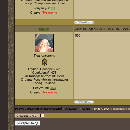
Город:
Ставрополь на Волге
Репутация:
111
Статус:
Тут его нет
KbuHto
Дата: Понедельник, 17.10.2016, 21:21
555
Подполковник
Группа: Проверенные
Сообщений:
473
Металлодетектор:
XP Deus
Страна:
Российская Федерация
Город:
Самара
Репутация:
463
Статус:
Тут его нет
Форум Самарских кладоискателей
»
АУКЦИОН
»
Архив
»
50 коп. 1926 г.
(окончание то
1
Страница
1
из
1