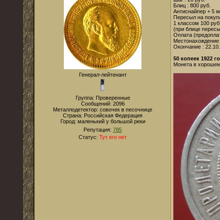
Блиц : 800 руб.
Антиснайпер + 5 м
Пересыл на покупа
1 классом 100 руб
(при блице пересы
Оплата (предоплат
Местонахождение 
Окончание : 22.10.
50 копеек 1922 го
Монета в хорошем 
Генерал-лейтенант
Группа: Проверенные
Сообщений:
2096
Металлодетектор:
совочек в песочнице
Страна:
Российская Федерация
Город:
маленький у большой реки
Репутация:
785
Статус:
Тут его нет