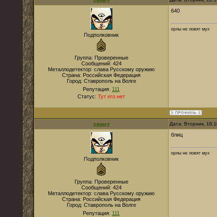
640
орлы не ловят мух
Подполковник
Группа: Проверенные
Сообщений:
424
Металлодетектор:
слава Русскому оружию
Страна:
Российская Федерация
Город:
Ставрополь на Волге
Репутация:
111
Статус:
Тут его нет
саныч
Дата: Вторник, 18.
блиц
орлы не ловят мух
Подполковник
Группа: Проверенные
Сообщений:
424
Металлодетектор:
слава Русскому оружию
Страна:
Российская Федерация
Город:
Ставрополь на Волге
Репутация:
111