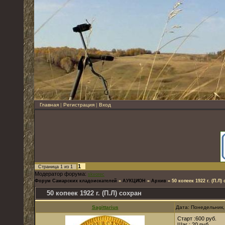
Главная
|
Регистрация
|
Вход
1
Страница
1
из
1
Модератор форума:
skvorec
Форум Самарских кладоискателей
»
АУКЦИОН
»
Архив
»
50 копеек 1922 г. (П.Л)
50 копеек 1922 г. (П.Л) сохран
Sagittarius
Дата: Понедельник,
Старт :600 руб.
Шаг : 20 руб.