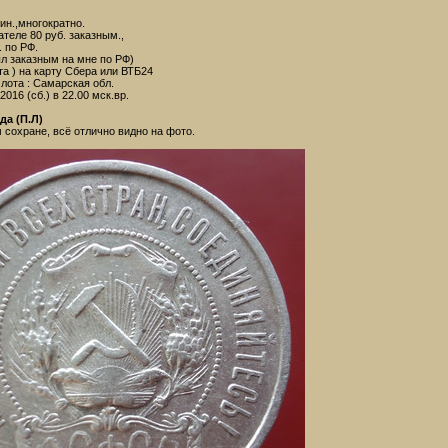
ин.,многократно.
теле 80 руб. заказным.,
. по РФ.
л заказным на мне по РФ)
а ) на карту Сбера или ВТБ24
лота : Самарская обл.
2016 (сб.) в 22.00 мск.вр.
да (П.Л)
сохране, всё отлично видно на фото.