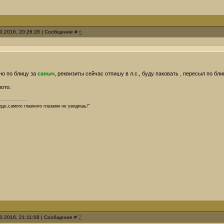
10.2016, 20:26:28 | Сообщение #
6
но по блицу за
саныч
, реквизиты сейчас отпишу в л.с., буду паковать , пересыл по бл
фото.
дце,самого главного глазами не увидишь!"
10.2016, 21:11:08 | Сообщение #
7