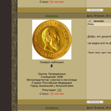
Статус:
Тут его нет
Sagittarius
Дата: Вторник, 18.
писал(а):
блиц
Добро, лот досроч
так видно всё по 
"Зорко лишь одно сер
Генерал-лейтенант
Группа: Проверенные
Сообщений:
2096
Металлодетектор:
совочек в песочнице
Страна:
Российская Федерация
Город:
маленький у большой реки
Репутация:
785
Статус:
Тут его нет
Sagittarius
Дата: Вторник, 18.