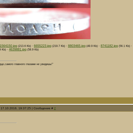
1564150.jpg
·
6655223.jpg
·
8803465.jpg
·
8741182.jpg
·
(213.6 Kb)
(219.7 Kb)
(49.9 Kb)
(56.1 Kb)
·
4639881.jpg
9 Kb)
(58.9 Kb)
дце,самого главного глазами не увидишь!"
 17.10.2016, 19:37:25 | Сообщение #
2