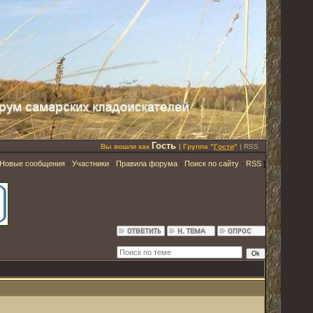
Гость
Вы вошли как
| Группа "
Гости
"
|
RSS
Новые сообщения
·
Участники
·
Правила форума
·
Поиск по сайту
·
RSS
]