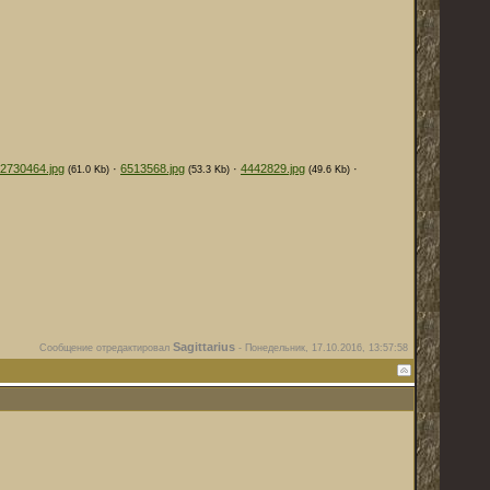
2730464.jpg
·
6513568.jpg
·
4442829.jpg
·
(61.0 Kb)
(53.3 Kb)
(49.6 Kb)
Sagittarius
Сообщение отредактировал
-
Понедельник, 17.10.2016, 13:57:58