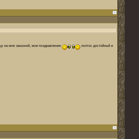
ицу на мне заказной, мои поздравления
полтос достойный и