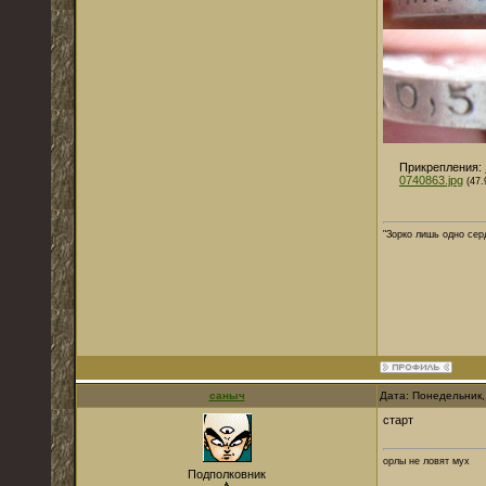
Прикрепления:
0740863.jpg
(47.
"Зорко лишь одно сер
саныч
Дата: Понедельник,
старт
орлы не ловят мух
Подполковник