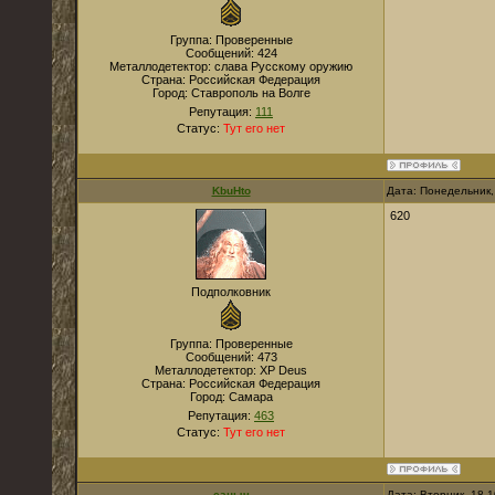
Группа: Проверенные
Сообщений:
424
Металлодетектор:
слава Русскому оружию
Страна:
Российская Федерация
Город:
Ставрополь на Волге
Репутация:
111
Статус:
Тут его нет
KbuHto
Дата: Понедельник,
620
Подполковник
Группа: Проверенные
Сообщений:
473
Металлодетектор:
XP Deus
Страна:
Российская Федерация
Город:
Самара
Репутация:
463
Статус:
Тут его нет
саныч
Дата: Вторник, 18.