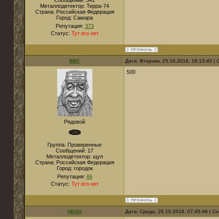
Сообщений:
341
Металлодетектор:
Терра-74
Страна:
Российская Федерация
Город:
Самара
Репутация:
373
Статус:
Тут его нет
ВВС
Дата: Вторник, 25.10.2016, 18:13:40 
500
Рядовой
Группа: Проверенные
Сообщений:
17
Металлодетектор:
щуп
Страна:
Российская Федерация
Город:
городок
Репутация:
66
Статус:
Тут его нет
НЕОН
Дата: Среда, 26.10.2016, 07:45:46 | 