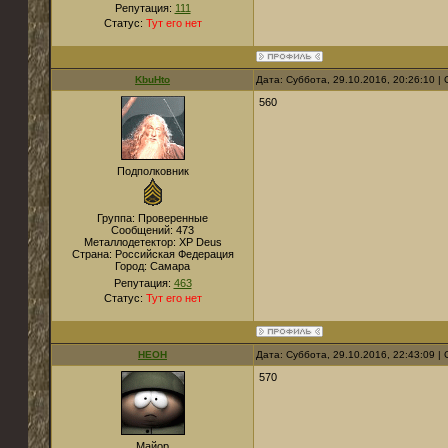
Репутация:
111
Статус:
Тут его нет
KbuHto
Дата: Суббота, 29.10.2016, 20:26:10 
560
Подполковник
Группа: Проверенные
Сообщений:
473
Металлодетектор:
XP Deus
Страна:
Российская Федерация
Город:
Самара
Репутация:
463
Статус:
Тут его нет
НЕОН
Дата: Суббота, 29.10.2016, 22:43:09 
570
Майор