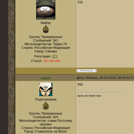
510
Майор
Группа: Проверенные
Сообщений:
341
Металлодетектор:
Терра-74
Страна:
Российская Федерация
Город:
Самара
Репутация:
373
Статус:
Тут его нет
саныч
Дата: Пятница, 28.10.2016, 20:26:01 
550
орлы не ловят мух
Подполковник
Группа: Проверенные
Сообщений:
424
Металлодетектор:
слава Русскому
оружию
Страна:
Российская Федерация
Город:
Ставрополь на Волге