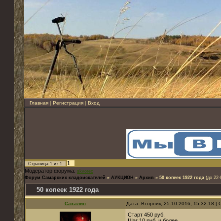
Главная
|
Регистрация
|
Вход
1
Страница
1
из
1
Модератор форума:
skvorec
Форум Самарских кладоискателей
»
АУКЦИОН
»
Архив
»
50 копеек 1922 года
(до 22-
50 копеек 1922 года
Сахалин
Дата: Вторник, 25.10.2016, 15:32:18 
Старт 450 руб.
Шаг 10 руб. и более