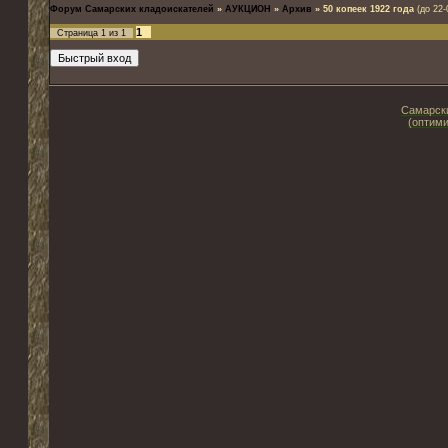
Форум Самарских кладоискателей
»
АУКЦИОН
»
Архив
»
50 копеек 1922 года
(до 22-
1
Страница
1
из
1
Самарски
(оптими