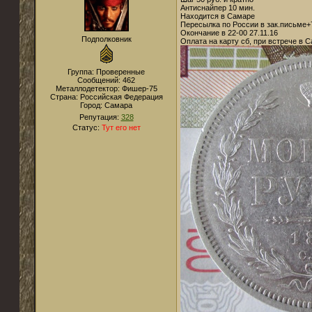
Антиснайпер 10 мин.
Находится в Самаре
Пересылка по России в зак.письме+
Окончание в 22-00 27.11.16
Подполковник
Оплата на карту сб, при встрече в 
Группа: Проверенные
Сообщений:
462
Металлодетектор:
Фишер-75
Страна:
Российская Федерация
Город:
Самара
Репутация:
328
Статус:
Тут его нет