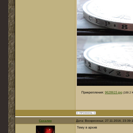
Прикрепления:
9628615.jpg
(169.2 
Сахалин
Дата: Воскресенье, 27.11.2016, 23:39
Тему в архив