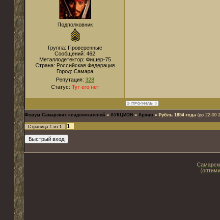
Подполковник
Группа: Проверенные
Сообщений:
462
Металлодетектор:
Фишер-75
Страна:
Российская Федерация
Город:
Самара
Репутация:
328
Статус:
Тут его нет
Форум Самарских кладоискателей
»
АУКЦИОН
»
Архив
»
Рубль 1854 года
(до 22-00 
1
Страница
1
из
1
Самарски
(оптими