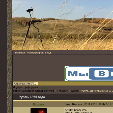
Главная
|
Регистрация
|
Вход
1
Страница
1
из
1
Модератор форума:
skvorec
Форум Самарских кладоискателей
»
АУКЦИОН
»
Архив
»
Рубль 1854 года
(до 22-00 
Рубль 1854 года
Сахалин
Дата: Вторник, 22.11.2016, 13:37:58 
Старт 11000 руб.
Шаг 50 руб. и кратно