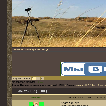
Главная
|
Регистрация
|
Вход
1
Страница
1
из
2
2
»
Модератор форума:
skvorec
Форум Самарских кладоискателей
»
АУКЦИОН
»
Архив
»
монеты Н 2 (10 шт.)
(оконча
монеты Н 2 (10 шт.)
миша80
Дата: Четверг, 08.12.2016, 10:58:37 |
Старт :300 руб.
Шаг : любой без копеек.