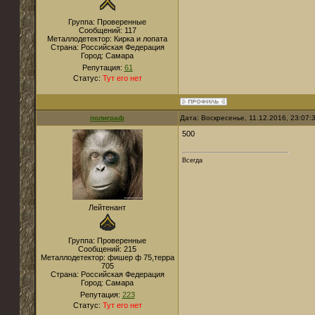
Группа: Проверенные
Сообщений:
117
Металлодетектор:
Кирка и лопата
Страна:
Российская Федерация
Город:
Самара
Репутация:
61
Статус:
Тут его нет
полиграф
Дата: Воскресенье, 11.12.2016, 23:07
500
Всегда
Лейтенант
Группа: Проверенные
Сообщений:
215
Металлодетектор:
фишер ф 75,терра
705
Страна:
Российская Федерация
Город:
Самара
Репутация:
223
Статус:
Тут его нет