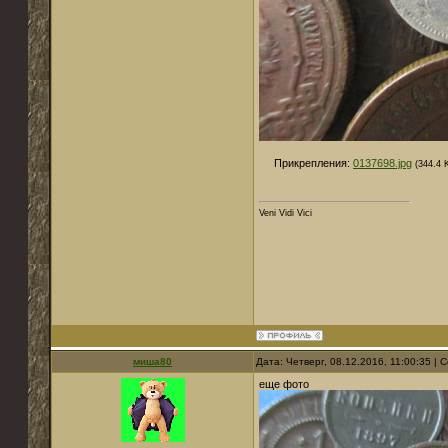
Прикрепления:
0137698.jpg
(344.4 
Veni Vidi Vici
миша80
Дата: Четверг, 08.12.2016, 11:00:35 |
еще фото