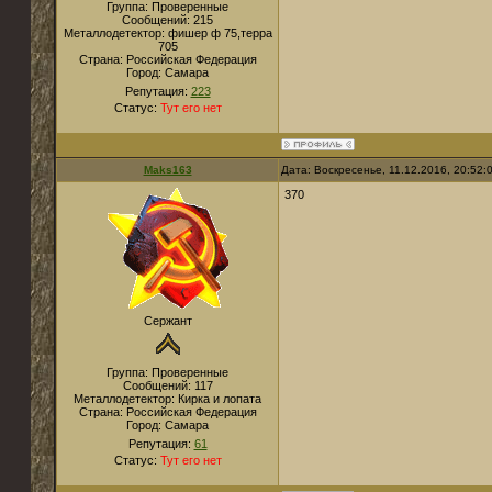
Группа: Проверенные
Сообщений:
215
Металлодетектор:
фишер ф 75,терра
705
Страна:
Российская Федерация
Город:
Самара
Репутация:
223
Статус:
Тут его нет
Maks163
Дата: Воскресенье, 11.12.2016, 20:52
370
Сержант
Группа: Проверенные
Сообщений:
117
Металлодетектор:
Кирка и лопата
Страна:
Российская Федерация
Город:
Самара
Репутация:
61
Статус:
Тут его нет