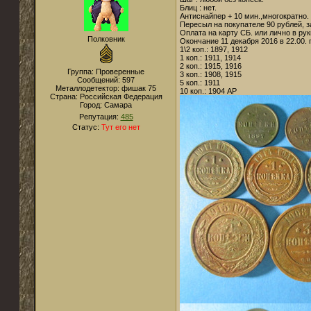
Блиц : нет.
Антиснайпер + 10 мин.,многократно.
Пересыл на покупателе 90 рублей, з
Оплата на карту СБ. или лично в ру
Полковник
Окончание 11 декабря 2016 в 22.00.
1\2 коп.: 1897, 1912
1 коп.: 1911, 1914
2 коп.: 1915, 1916
Группа: Проверенные
3 коп.: 1908, 1915
Сообщений:
597
5 коп.: 1911
Металлодетектор:
фишак 75
10 коп.: 1904 АР
Страна:
Российская Федерация
Город:
Самара
Репутация:
485
Статус:
Тут его нет