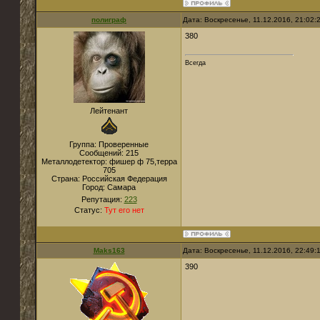
полиграф
Дата: Воскресенье, 11.12.2016, 21:02
380
Всегда
Лейтенант
Группа: Проверенные
Сообщений:
215
Металлодетектор:
фишер ф 75,терра
705
Страна:
Российская Федерация
Город:
Самара
Репутация:
223
Статус:
Тут его нет
Maks163
Дата: Воскресенье, 11.12.2016, 22:49
390