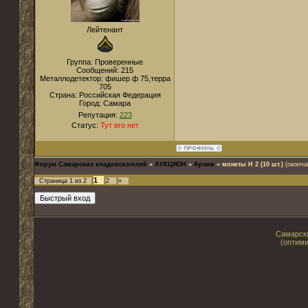
Лейтенант
Группа: Проверенные
Сообщений:
215
Металлодетектор:
фишер ф 75,терра
705
Страна:
Российская Федерация
Город:
Самара
Репутация:
223
Статус:
Тут его нет
Форум Самарских кладоискателей
»
АУКЦИОН
»
Архив
»
монеты Н 2 (10 шт.)
(оконча
1
Страница
1
из
2
2
»
Самарски
(оптими