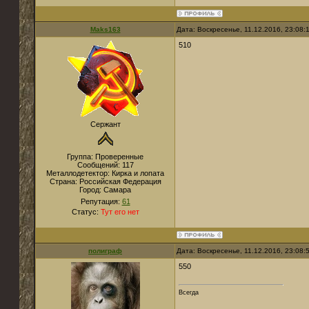
Maks163
Дата: Воскресенье, 11.12.2016, 23:08
510
Сержант
Группа: Проверенные
Сообщений:
117
Металлодетектор:
Кирка и лопата
Страна:
Российская Федерация
Город:
Самара
Репутация:
61
Статус:
Тут его нет
полиграф
Дата: Воскресенье, 11.12.2016, 23:08
550
Всегда