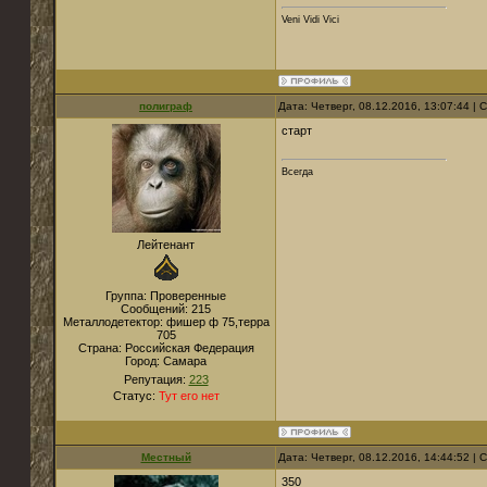
Veni Vidi Vici
полиграф
Дата: Четверг, 08.12.2016, 13:07:44 |
старт
Всегда
Лейтенант
Группа: Проверенные
Сообщений:
215
Металлодетектор:
фишер ф 75,терра
705
Страна:
Российская Федерация
Город:
Самара
Репутация:
223
Статус:
Тут его нет
Местный
Дата: Четверг, 08.12.2016, 14:44:52 |
350