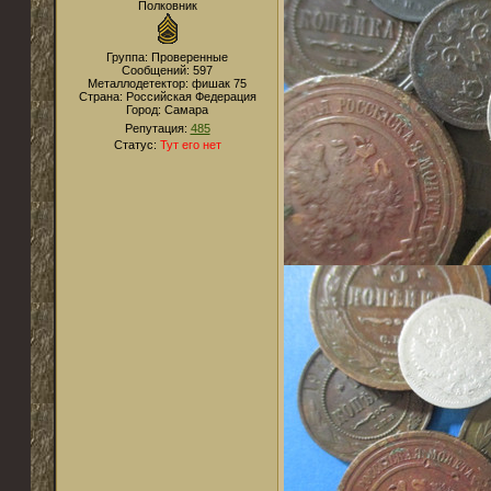
Полковник
Группа: Проверенные
Сообщений:
597
Металлодетектор:
фишак 75
Страна:
Российская Федерация
Город:
Самара
Репутация:
485
Статус:
Тут его нет