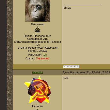
Всегда
Лейтенант
Группа: Проверенные
Сообщений:
215
Металлодетектор:
фишер ф 75,терра
705
Страна:
Российская Федерация
Город:
Самара
Репутация:
223
Статус:
Тут его нет
Maks163
Дата: Воскресенье, 11.12.2016, 23:06
430
Сержант