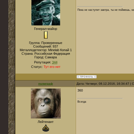
Пока не наступит завтра, ты не поймешь, к
Генерал-майор
Группа: Проверенные
Сообщений:
937
Металлодетектор:
Мinelab Копай 1
Страна:
Российская Федерация
Город:
Самара
Репутация:
344
Статус:
Тут его нет
полиграф
Дата: Четверг, 08.12.2016, 16:34:47 |
360
Всегда
Лейтенант