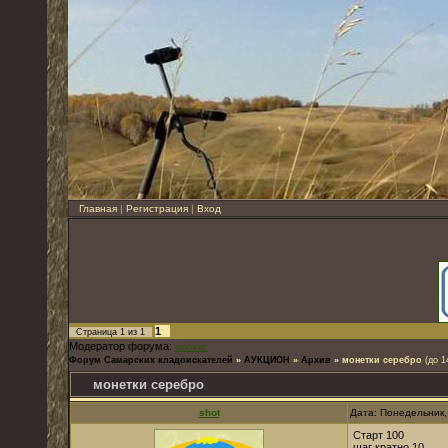
Главная
|
Регистрация
|
Вход
1
Страница
1
из
1
Модератор форума:
skvorec
Форум Самарских кладоискателей
»
АУКЦИОН
»
Архив
»
монетки серебро
(до 1
монетки серебро
shot
Дата: Понедельник,
Старт 100
шаг кратно 10