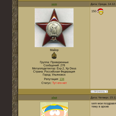
sem
Дата: Среда, 14.12
150
Майор
Группа: Проверенные
Сообщений:
278
Металлодетектор:
Exp.2, Xp Deus
Страна:
Российская Федерация
Город:
Ульяновск
Репутация:
134
Статус:
Тут его нет
shot
Дата: Четверг, 15.
sem мои поздравл
тему в архив