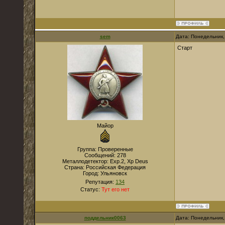
sem
Дата: Понедельник,
Старт
Майор
Группа: Проверенные
Сообщений:
278
Металлодетектор:
Exp.2, Xp Deus
Страна:
Российская Федерация
Город:
Ульяновск
Репутация:
134
Статус:
Тут его нет
поддельник0063
Дата: Понедельник,