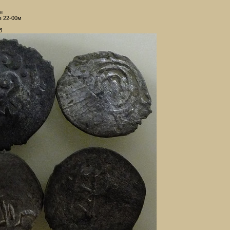
н
в 22-00м
б