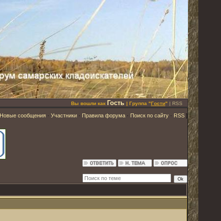
Гость
Вы вошли как
| Группа "
Гости
"
|
RSS
Новые сообщения
·
Участники
·
Правила форума
·
Поиск по сайту
·
RSS
]