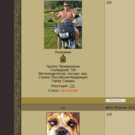
110
Полковник
Группа: Проверенные
Сообщений:
739
Металлодетектор:
тессоро. ака.
Страна:
Российская Федерация
Город:
Самара
Репутация:
739
Статус:
Тут его нет
rtut
Дата: Вторник, 13.
120