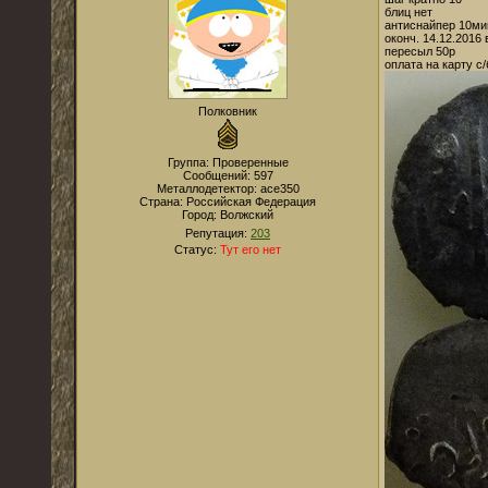
блиц нет
антиснайпер 10ми
оконч. 14.12.2016 
пересыл 50р
оплата на карту с/
Полковник
Группа: Проверенные
Сообщений:
597
Металлодетектор:
ace350
Страна:
Российская Федерация
Город:
Волжский
Репутация:
203
Статус:
Тут его нет