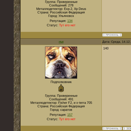
Группа: Проверенные
Сообщений:
278
Металлодетектор:
Exp.2, Xp Deus
Страна:
Российская Федерация
Город:
Ульяновск
Репутация:
134
Статус:
Тут его нет
rtut
Дата: Среда, 14.12
140
Подполковник
Группа: Проверенные
Сообщений:
491
Металлодетектор:
Fisher F2, и x-terra 705
Страна:
Российская Федерация
Город:
саратов
Репутация:
157
Статус:
Тут его нет