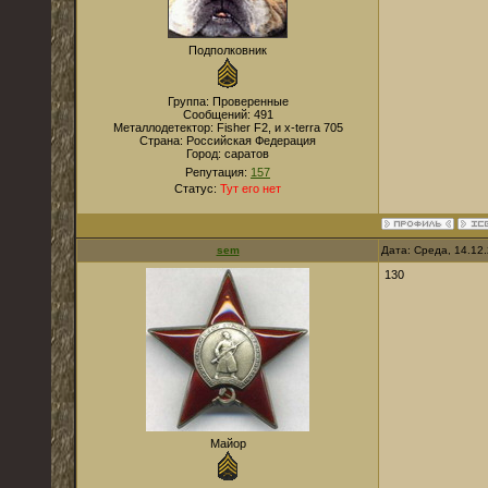
Подполковник
Группа: Проверенные
Сообщений:
491
Металлодетектор:
Fisher F2, и x-terra 705
Страна:
Российская Федерация
Город:
саратов
Репутация:
157
Статус:
Тут его нет
sem
Дата: Среда, 14.12
130
Майор