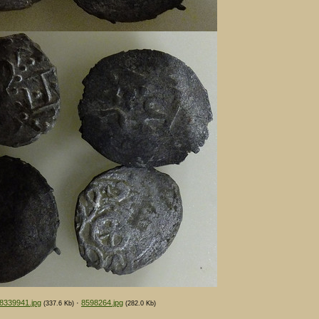
8339941.jpg
·
8598264.jpg
(337.6 Kb)
(282.0 Kb)