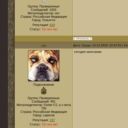
Группа: Проверенные
Сообщений:
1933
Металлодетектор:
нет
Страна:
Российская Федерация
Город:
Тольятти
Репутация:
819
Статус:
Тут его нет
rtut
Дата: Среда, 14.12.2016, 22:47:51 | 
сегодня окончание
Подполковник
Группа: Проверенные
Сообщений:
491
Металлодетектор:
Fisher F2, и x-terra
705
Страна:
Российская Федерация
Город:
саратов
Репутация:
157
Статус:
Тут его нет