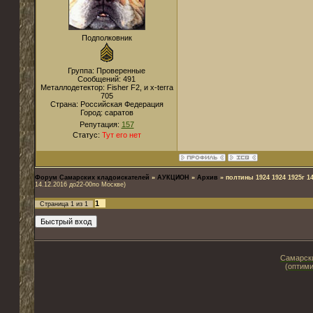
Подполковник
Группа: Проверенные
Сообщений:
491
Металлодетектор:
Fisher F2, и x-terra
705
Страна:
Российская Федерация
Город:
саратов
Репутация:
157
Статус:
Тут его нет
Форум Самарских кладоискателей
»
АУКЦИОН
»
Архив
»
полтины 1924 1924 1925г 1
14.12.2016 до22-00по Москве)
1
Страница
1
из
1
Самарски
(оптими