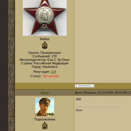
Майор
Группа: Проверенные
Сообщений:
278
Металлодетектор:
Exp.2, Xp Deus
Страна:
Российская Федерация
Город:
Ульяновск
Репутация:
134
Статус:
Тут его нет
Alves
Дата: Вторник, 13.12.2016, 19:44:59 
380
Alves
Подполковник