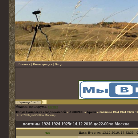
Главная
|
Регистрация
|
Вход
1
Страница
1
из
1
Модератор форума:
skvorec
Форум Самарских кладоискателей
»
АУКЦИОН
»
Архив
»
полтины 1924 1924 1925г 1
14.12.2016 до22-00по Москве)
полтины 1924 1924 1925г 14.12.2016 до22-00по Москве
rtut
Дата: Вторник, 13.12.2016, 17:42:35 