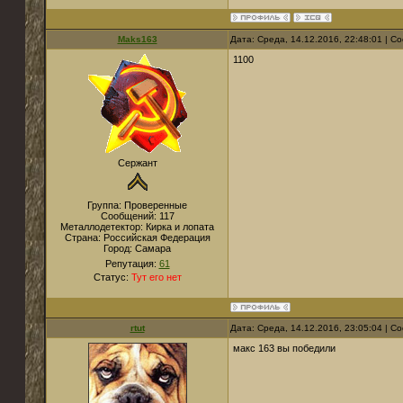
Maks163
Дата: Среда, 14.12.2016, 22:48:01 | 
1100
Сержант
Группа: Проверенные
Сообщений:
117
Металлодетектор:
Кирка и лопата
Страна:
Российская Федерация
Город:
Самара
Репутация:
61
Статус:
Тут его нет
rtut
Дата: Среда, 14.12.2016, 23:05:04 | 
макс 163 вы победили