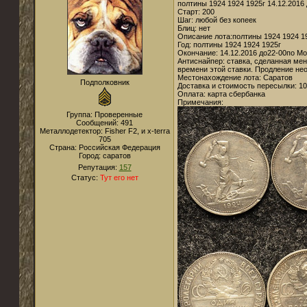
полтины 1924 1924 1925г 14.12.2016
Старт: 200
Шаг: любой без копеек
Блиц: нет
Описание лота:полтины 1924 1924 1
Год: полтины 1924 1924 1925г
Окончание: 14.12.2016 до22-00по М
Антиснайпер: ставка, сделанная мен
времени этой ставки. Продление не
Местонахождение лота: Саратов
Подполковник
Доставка и стоимость пересылки: 1
Оплата: карта сбербанка
Примечания:
Группа: Проверенные
Сообщений:
491
Металлодетектор:
Fisher F2, и x-terra
705
Страна:
Российская Федерация
Город:
саратов
Репутация:
157
Статус:
Тут его нет