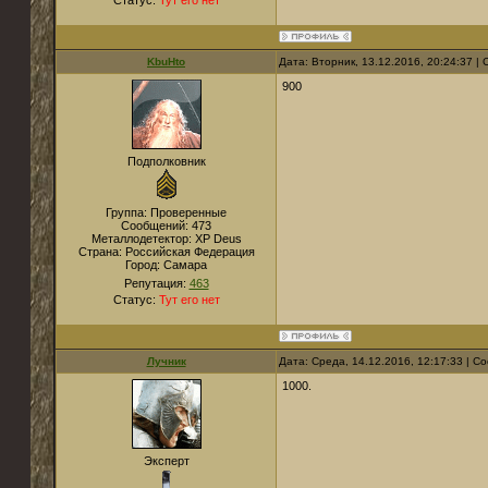
Статус:
Тут его нет
KbuHto
Дата: Вторник, 13.12.2016, 20:24:37 
900
Подполковник
Группа: Проверенные
Сообщений:
473
Металлодетектор:
XP Deus
Страна:
Российская Федерация
Город:
Самара
Репутация:
463
Статус:
Тут его нет
Лучник
Дата: Среда, 14.12.2016, 12:17:33 | 
1000.
Эксперт