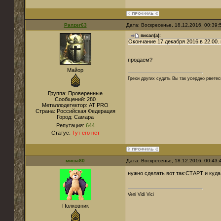
Panzer63
Дата: Воскресенье, 18.12.2016, 00:39
писал(а):
Окончание 17 декабря 2016 в 22.00
продаем?
Майор
Грехи других судить Вы так усердно рветес
Группа: Проверенные
Сообщений:
280
Металлодетектор:
AT PRO
Страна:
Российская Федерация
Город:
Самара
Репутация:
644
Статус:
Тут его нет
миша80
Дата: Воскресенье, 18.12.2016, 00:43
нужно сделать вот так:СТАРТ и куда
Veni Vidi Vici
Полковник