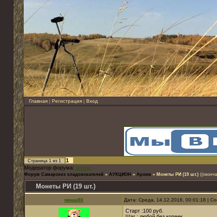
Главная
|
Регистрация
|
Вход
1
Страница
1
из
1
Модератор форума:
skvorec
Форум Самарских кладоискателей
»
АУКЦИОН
»
Архив
»
Монеты РИ (19 шт.)
((оконча
Монеты РИ (19 шт.)
миша80
Дата: Среда, 14.12.2016, 00:01:18 | 
Старт :100 руб.
Шаг : любой без копеек.