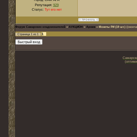
Репутация:
929
Статус:
Тут его нет
Форум Самарских кладоискателей
»
АУКЦИОН
»
Архив
»
Монеты РИ (19 шт.)
((оконча
1
Страница
1
из
1
Самарски
(оптими