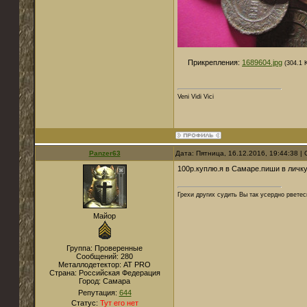
Прикрепления:
1689604.jpg
(304.1 
Veni Vidi Vici
Panzer63
Дата: Пятница, 16.12.2016, 19:44:38 
100р.куплю.я в Самаре.пиши в личку
Грехи других судить Вы так усердно рветес
Майор
Группа: Проверенные
Сообщений:
280
Металлодетектор:
AT PRO
Страна:
Российская Федерация
Город:
Самара
Репутация:
644
Статус:
Тут его нет