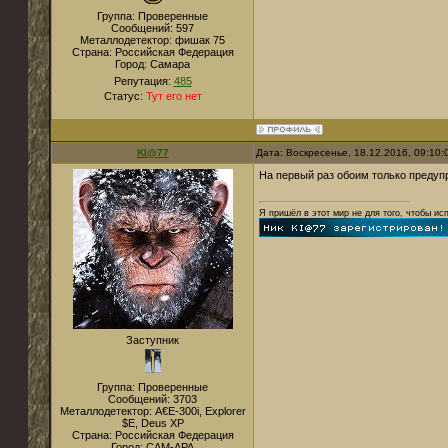
Группа: Проверенные
Сообщений:
597
Металлодетектор:
фишак 75
Страна:
Российская Федерация
Город:
Самара
Репутация:
485
Статус:
Тут его нет
KI@77
Дата: Воскресенье, 18.12.2016, 09:10
На первый раз обоим только предуп
Я пришёл в этот мир не для того, чтобы ис
Заступник
Группа: Проверенные
Сообщений:
3703
Металлодетектор:
A€E-300i, Explorer
$E, Deus XP
Страна:
Российская Федерация
Город:
САМ-АРА