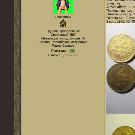
Блиц : нет.
Антиснайпер + 10 
Пересыл на покупа
Оплата на карту С
Полковник
Окончание 17 дека
2 коп.: 1938, 40, 48
Группа: Проверенные
Сообщений:
597
Металлодетектор:
фишак 75
Страна:
Российская Федерация
Город:
Самара
Репутация:
485
Статус:
Тут его нет