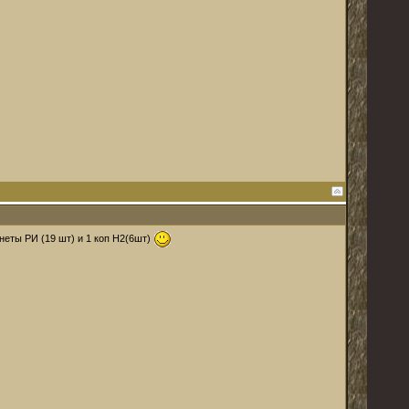
неты РИ (19 шт) и 1 коп Н2(6шт)