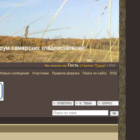
Гость
Вы вошли как
| Группа "
Гости
"
|
RSS
Новые сообщения
·
Участники
·
Правила форума
·
Поиск по сайту
·
RSS
]