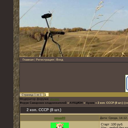
Главная
|
Регистрация
|
Вход
1
Страница
1
из
1
Модератор форума:
skvorec
Форум Самарских кладоискателей
»
АУКЦИОН
»
Архив
»
2 коп. СССР (8 шт.)
((о
2 коп. СССР (8 шт.)
миша80
Дата: Среда, 14.12
Старт :100 руб.
Шаг : любой без ко