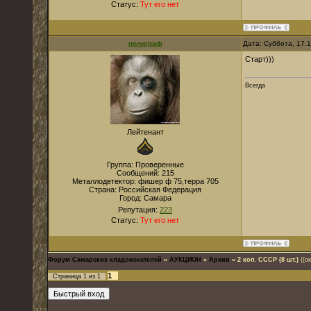
Статус:
Тут его нет
полиграф
Дата: Суббота, 17.
Старт)))
Всегда
Лейтенант
Группа: Проверенные
Сообщений:
215
Металлодетектор:
фишер ф 75,терра 705
Страна:
Российская Федерация
Город:
Самара
Репутация:
223
Статус:
Тут его нет
Форум Самарских кладоискателей
»
АУКЦИОН
»
Архив
»
2 коп. СССР (8 шт.)
((о
1
Страница
1
из
1