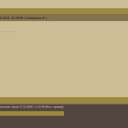
12.2016, 21:19:58 | Сообщение #
3
кончание торгов 17.12.2016 г. в 22.00 Моск. время)))