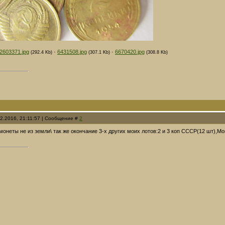
2603371.jpg
·
6431508.jpg
·
6670420.jpg
(292.4 Kb)
(307.1 Kb)
(308.8 Kb)
12.2016, 21:11:57 | Сообщение #
2
монеты не из земли\ так же окончание 3-х других моих лотов:2 и 3 коп СССР(12 шт),Мо