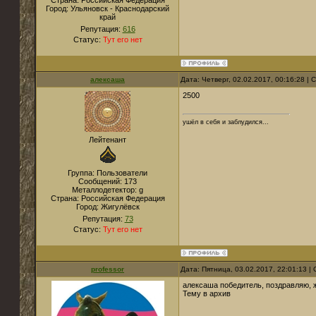
Страна:
Российская Федерация
Город:
Ульяновск - Краснодарский
край
Репутация:
616
Статус:
Тут его нет
алексаша
Дата: Четверг, 02.02.2017, 00:16:28 |
2500
ушёл в себя и заблудился...
Лейтенант
Группа: Пользователи
Сообщений:
173
Металлодетектор:
g
Страна:
Российская Федерация
Город:
Жигулёвск
Репутация:
73
Статус:
Тут его нет
professor
Дата: Пятница, 03.02.2017, 22:01:13 
алексаша победитель, поздравляю, ж
Тему в архив