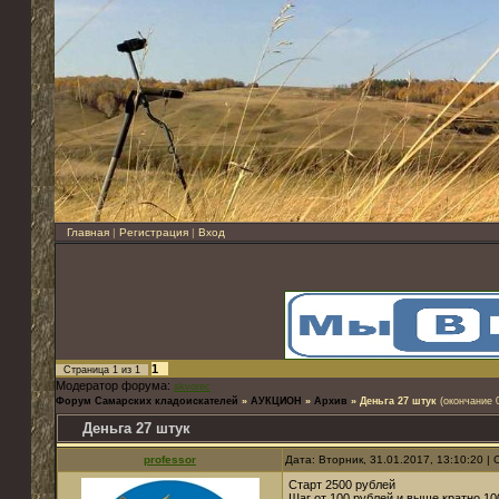
Главная
|
Регистрация
|
Вход
1
Страница
1
из
1
Модератор форума:
skvorec
Форум Самарских кладоискателей
»
АУКЦИОН
»
Архив
»
Деньга 27 штук
(окончание 
Деньга 27 штук
professor
Дата: Вторник, 31.01.2017, 13:10:20 
Старт 2500 рублей
Шаг от 100 рублей и выше кратно 10