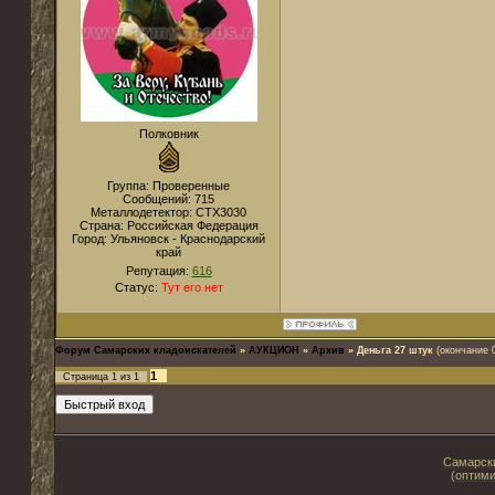
Полковник
Группа: Проверенные
Сообщений:
715
Металлодетектор:
CTX3030
Страна:
Российская Федерация
Город:
Ульяновск - Краснодарский
край
Репутация:
616
Статус:
Тут его нет
Форум Самарских кладоискателей
»
АУКЦИОН
»
Архив
»
Деньга 27 штук
(окончание 
1
Страница
1
из
1
Самарски
(оптими