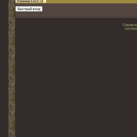
1
Страница
1
из
1
Самарски
(оптими