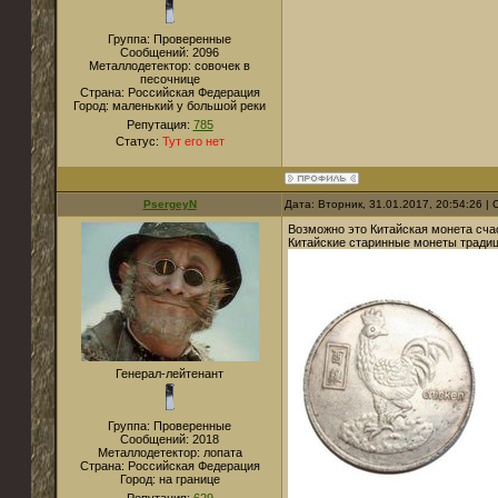
Группа: Проверенные
Сообщений:
2096
Металлодетектор:
совочек в
песочнице
Страна:
Российская Федерация
Город:
маленький у большой реки
Репутация:
785
Статус:
Тут его нет
PsergeyN
Дата: Вторник, 31.01.2017, 20:54:26 
Возможно это Китайская монета сча
Китайские старинные монеты тради
Генерал-лейтенант
Группа: Проверенные
Сообщений:
2018
Металлодетектор:
лопата
Страна:
Российская Федерация
Город:
на границе