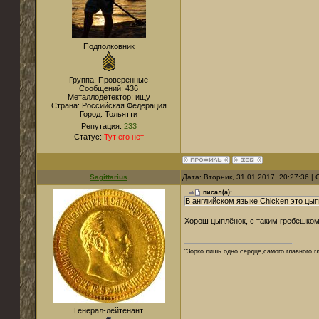
Подполковник
Группа: Проверенные
Сообщений:
436
Металлодетектор:
ищу
Страна:
Российская Федерация
Город:
Тольятти
Репутация:
233
Статус:
Тут его нет
Sagittarius
Дата: Вторник, 31.01.2017, 20:27:36 
писал(а):
В английском языке Chiсken это цып
Хорош цыплёнок, с таким гребешком,
"Зорко лишь одно сердце,самого главного г
Генерал-лейтенант