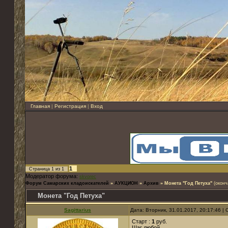
Главная
|
Регистрация
|
Вход
1
Страница
1
из
1
Модератор форума:
skvorec
Форум Самарских кладоискателей
»
АУКЦИОН
»
Архив
»
Монета "Год Петуха"
(оконч
Монета "Год Петуха"
Sagittarius
Дата: Вторник, 31.01.2017, 20:17:46 
Старт :
1
руб.
Шаг любой