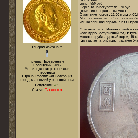
Блиц : 550 руб.
Пересыл на покупателе : 70 руб.
(при блице, пересыл на мне )
Окончание торгов : 22.00 мск.вр. 05.0
Местонахождение : Саратовская обл
или не спешная передача в г.Сызран
Описание лота : Монета с изображен
календарю наступивший год Петуха, 
монеты с рубль царский серед. 19 ве
Кто сделает атрибуцию , заранее бл
Генерал-лейтенант
Группа: Проверенные
Сообщений:
2096
Металлодетектор:
совочек в
песочнице
Страна:
Российская Федерация
Город:
маленький у большой реки
Репутация:
785
Статус:
Тут его нет