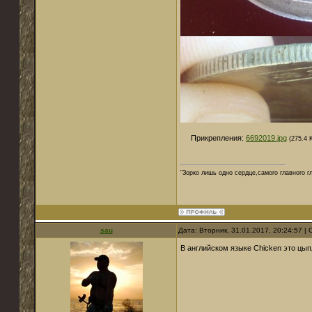
Прикрепления:
6692019.jpg
(275.4 
"Зорко лишь одно сердце,самого главного г
sau
Дата: Вторник, 31.01.2017, 20:24:57 
В английском языке Chiсken это цып