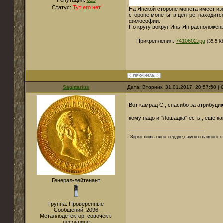
Репутация:
629
Статус:
Тут его нет
На Янской стороне монета имеет из
стороне монеты, в центре, находится
философии.
По кругу вокруг Инь-Ян расположены
Прикрепления:
7410602.jpg
(35.5 K
Sagittarius
Дата: Вторник, 31.01.2017, 20:57:50 
Вот камрад С., спасибо за атрибуц
кому надо и "Лошадка" есть , ещё каки
"Зорко лишь одно сердце,самого главного г
Генерал-лейтенант
Группа: Проверенные
Сообщений:
2096
Металлодетектор:
совочек в
песочнице