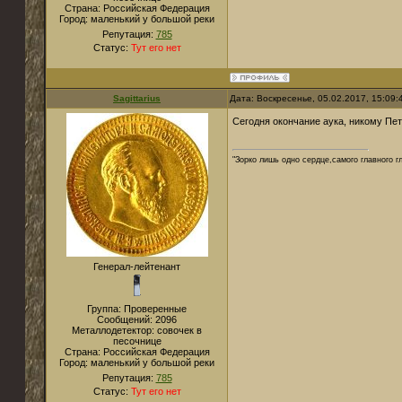
Страна:
Российская Федерация
Город:
маленький у большой реки
Репутация:
785
Статус:
Тут его нет
Sagittarius
Дата: Воскресенье, 05.02.2017, 15:09
Сегодня окончание аука, никому Петуш
"Зорко лишь одно сердце,самого главного г
Генерал-лейтенант
Группа: Проверенные
Сообщений:
2096
Металлодетектор:
совочек в
песочнице
Страна:
Российская Федерация
Город:
маленький у большой реки
Репутация:
785
Статус:
Тут его нет