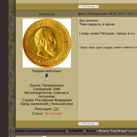
Sagittarius
Дата: Понедельник, 06.02.2017, 00:17
Аук окончен.
Тема закрыта, в архив.
( кому нужен Петушок , прошу в л.с.
"Зорко лишь одно сердце,самого главного г
Генерал-лейтенант
Группа: Проверенные
Сообщений:
2096
Металлодетектор:
совочек в
песочнице
Страна:
Российская Федерация
Город:
маленький у большой реки
Репутация:
785
Статус:
Тут его нет
Форум Самарских кладоискателей
»
АУКЦИОН
»
Архив
»
Монета "Год Петуха"
(оконч