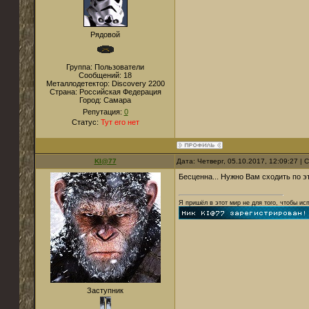
Рядовой
Группа: Пользователи
Сообщений:
18
Металлодетектор:
Discovery 2200
Страна:
Российская Федерация
Город:
Самара
Репутация:
0
Статус:
Тут его нет
KI@77
Дата: Четверг, 05.10.2017, 12:09:27 |
Бесценна... Нужно Вам сходить по э
Я пришёл в этот мир не для того, чтобы ис
Заступник