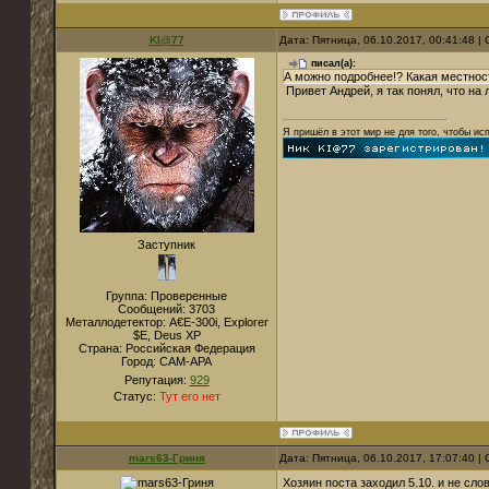
KI@77
Дата: Пятница, 06.10.2017, 00:41:48 
писал(а):
А можно подробнее!? Какая местнос
Привет Андрей, я так понял, что на л
Я пришёл в этот мир не для того, чтобы ис
Заступник
Группа: Проверенные
Сообщений:
3703
Металлодетектор:
A€E-300i, Explorer
$E, Deus XP
Страна:
Российская Федерация
Город:
САМ-АРА
Репутация:
929
Статус:
Тут его нет
mars63-Гриня
Дата: Пятница, 06.10.2017, 17:07:40 
Хозяин поста заходил 5.10. и не слов