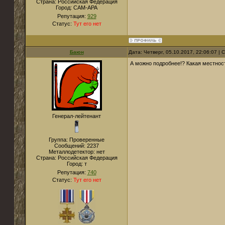
Страна:
Российская Федерация
Город:
САМ-АРА
Репутация:
929
Статус:
Тут его нет
Баюн
Дата: Четверг, 05.10.2017, 22:06:07 |
А можно подробнее!? Какая местнос
Генерал-лейтенант
Группа: Проверенные
Сообщений:
2237
Металлодетектор:
нет
Страна:
Российская Федерация
Город:
т
Репутация:
740
Статус:
Тут его нет