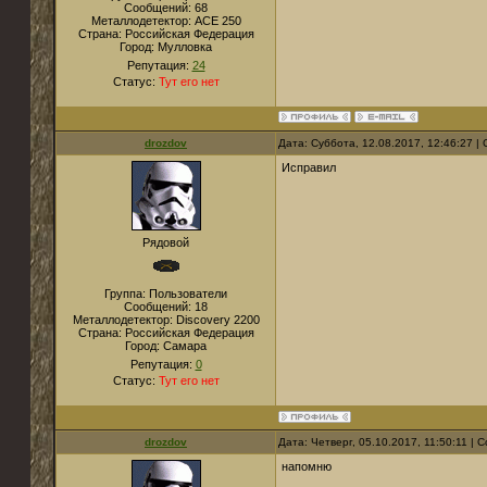
Сообщений:
68
Металлодетектор:
ACE 250
Страна:
Российская Федерация
Город:
Мулловка
Репутация:
24
Статус:
Тут его нет
drozdov
Дата: Суббота, 12.08.2017, 12:46:27 
Исправил
Рядовой
Группа: Пользователи
Сообщений:
18
Металлодетектор:
Discovery 2200
Страна:
Российская Федерация
Город:
Самара
Репутация:
0
Статус:
Тут его нет
drozdov
Дата: Четверг, 05.10.2017, 11:50:11 |
напомню