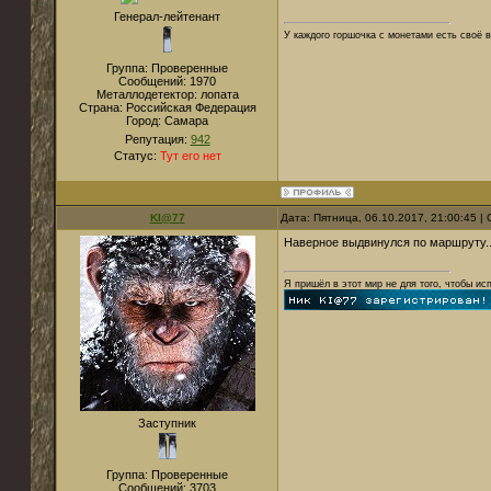
Генерал-лейтенант
У каждого горшочка с монетами есть своё в
Группа: Проверенные
Сообщений:
1970
Металлодетектор:
лопата
Страна:
Российская Федерация
Город:
Самара
Репутация:
942
Статус:
Тут его нет
KI@77
Дата: Пятница, 06.10.2017, 21:00:45 
Наверное выдвинулся по маршруту..
Я пришёл в этот мир не для того, чтобы ис
Заступник
Группа: Проверенные
Сообщений:
3703