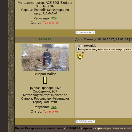
Металлодетектор:
A€E-300i, Explorer
$E, Deus XP
Страна:
Российская Федерация
Город:
САМ-АРА
Репутация:
929
Статус:
Тут его нет
MIG-333
Дата: Пятница, 06.10.2017, 22:02:44 
писал(а):
Наверное выдвинулся по маршруту..
Генерал-майор
Группа: Проверенные
Сообщений:
987
Металлодетектор:
explorer se
Страна:
Российская Федерация
Город:
Тольятти
Репутация:
364
Статус:
Тут его нет
Форум Самарских кладоискателей
»
АУКЦИОН
»
Архив
»
карта
(нарисована на кальке