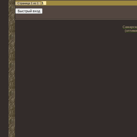
1
Страница
1
из
1
Самарски
(оптими