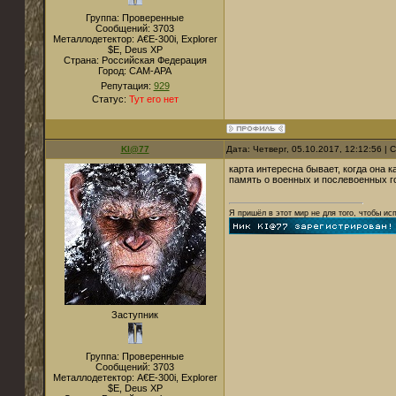
Группа: Проверенные
Сообщений:
3703
Металлодетектор:
A€E-300i, Explorer
$E, Deus XP
Страна:
Российская Федерация
Город:
САМ-АРА
Репутация:
929
Статус:
Тут его нет
KI@77
Дата: Четверг, 05.10.2017, 12:12:56 |
карта интересна бывает, когда она ка
память о военных и послевоенных г
Я пришёл в этот мир не для того, чтобы ис
Заступник
Группа: Проверенные
Сообщений:
3703
Металлодетектор:
A€E-300i, Explorer
$E, Deus XP