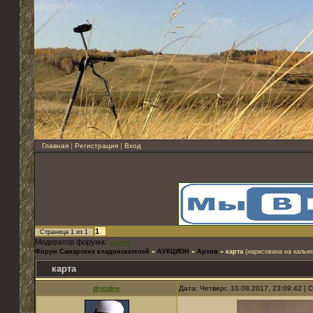
Главная
|
Регистрация
|
Вход
1
Страница
1
из
1
Модератор форума:
skvorec
Форум Самарских кладоискателей
»
АУКЦИОН
»
Архив
»
карта
(нарисована на кальке
карта
drozdov
Дата: Четверг, 10.08.2017, 23:09:42 |