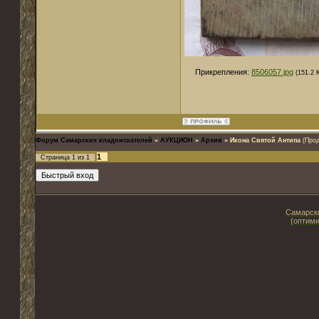
Прикрепления:
8506057.jpg
(151.2 
Форум Самарских кладоискателей
»
АУКЦИОН
»
Архив
»
Икона Святой Антипа
(Про
1
Страница
1
из
1
Самарски
(оптими