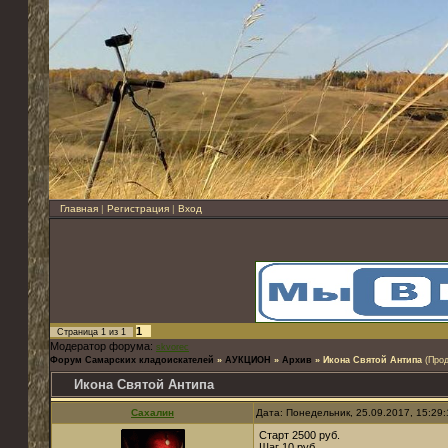
Главная
|
Регистрация
|
Вход
1
Страница
1
из
1
Модератор форума:
skvorec
Форум Самарских кладоискателей
»
АУКЦИОН
»
Архив
»
Икона Святой Антипа
(Про
Икона Святой Антипа
Сахалин
Дата: Понедельник, 25.09.2017, 15:29
Старт 2500 руб.
Шаг 10 руб.