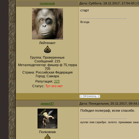
полиграф
Дата: Суббота, 18.11.2017, 17:54:45 
старт
Всегда
Лейтенант
Группа: Проверенные
Сообщений:
215
Металлодетектор:
фишер ф 75,терра
705
Страна:
Российская Федерация
Город:
Самара
Репутация:
223
Статус:
Тут его нет
диман37
Дата: Понедельник, 20.11.2017, 08:44
Победил полиграф, всем спасибо.
куплю лом серебро. золото. принимаю зака
Полковник