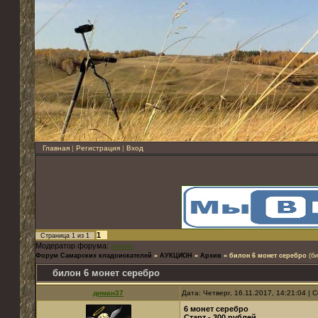
Главная
|
Регистрация
|
Вход
1
Страница
1
из
1
Модератор форума:
skvorec
Форум Самарских кладоискателей
»
АУКЦИОН
»
Архив
»
билон 6 монет серебро
(б
билон 6 монет серебро
диман37
Дата: Четверг, 16.11.2017, 14:21:04 |
6 монет серебро
Старт - 300 рублей