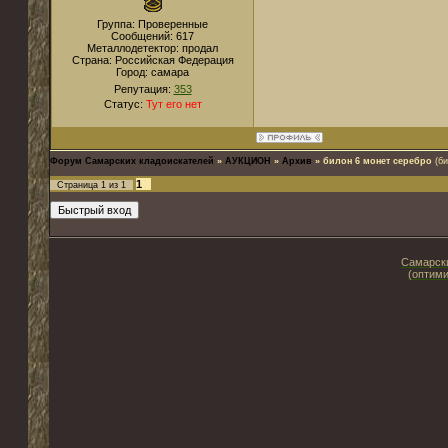
Группа: Проверенные
Сообщений:
617
Металлодетектор:
продал
Страна:
Российская Федерация
Город:
самара
Репутация:
353
Статус:
Тут его нет
Форум Самарских кладоискателей
»
АУКЦИОН
»
Архив
»
билон 6 монет серебро
(б
1
Страница
1
из
1
Самарски
(оптими