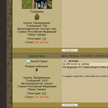
Полковник
Группа: Проверенные
Сообщений:
739
Металлодетектор:
тессоро. ака.
Страна:
Российская Федерация
Город:
Самара
Репутация:
739
Статус:
Тут его нет
mars63-Гриня
Дата: Пятница, 17.11.2017, 22:15:20 
писал(а):
за 200 если че заберу
Генерал-лейтенант
На будущее !!!!! Такие вещи в теме 
У каждого горшочка с монетами есть своё в
Группа: Проверенные
Сообщений:
1970
Металлодетектор:
лопата
Страна:
Российская Федерация
Город:
Самара
Репутация:
942
Статус:
Тут его нет