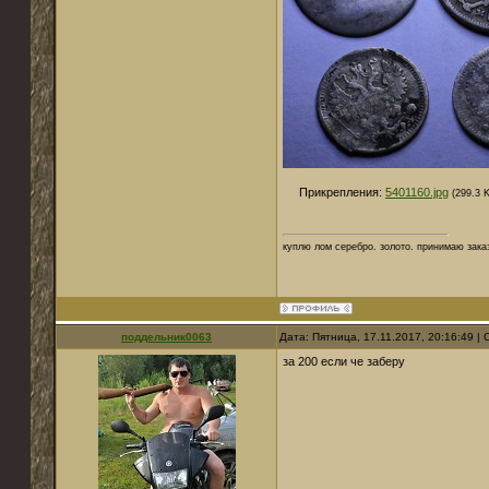
Прикрепления:
5401160.jpg
(299.3 
куплю лом серебро. золото. принимаю зака
поддельник0063
Дата: Пятница, 17.11.2017, 20:16:49 
за 200 если че заберу