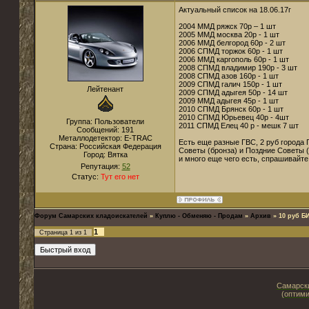
Актуальный список на 18.06.17г
2004 ММД ряжск 70р – 1 шт
2005 ММД москва 20р - 1 шт
2006 ММД белгород 60р - 2 шт
2006 СПМД торжок 60р - 1 шт
2006 ММД каргополь 60р - 1 шт
2008 СПМД владимир 190р - 3 шт
2008 СПМД азов 160р - 1 шт
2009 СПМД галич 150р - 1 шт
Лейтенант
2009 СПМД адыгея 50р - 14 шт
2009 ММД адыгея 45р - 1 шт
2010 СПМД Брянск 60р - 1 шт
2010 СПМД Юрьевец 40р - 4шт
Группа: Пользователи
2011 СПМД Елец 40 р - мешк 7 шт
Сообщений:
191
Металлодетектор:
E-TRAC
Есть еще разные ГВС, 2 руб города Г
Страна:
Российская Федерация
Советы (бронза) и Поздние Советы (
Город:
Вятка
и много еще чего есть, спрашивайте
Репутация:
52
Статус:
Тут его нет
Форум Самарских кладоискателей
»
Куплю - Обменяю - Продам
»
Архив
»
10 руб Б
1
Страница
1
из
1
Самарски
(оптими