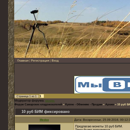
Главная
|
Регистрация
|
Вход
1
Страница
1
из
1
Модератор форума:
skvorec
Форум Самарских кладоискателей
»
Куплю - Обменяю - Продам
»
Архив
»
10 руб Б
10 руб БИМ фиксировано
Medox
Дата: Воскресенье, 25.09.2016, 00:12
Предлагаю монеты 10 руб БИМ.
Тема будет пополнятся.