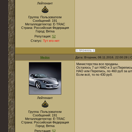
Лейтенант
Группа: Пользователи
Сообщений:
191
Металлодетектор:
E-TRAC
Страна:
Российская Федерация
Город:
Вятка
Репутация:
52
Статус:
Тут его нет
Medox
Дата: Вторник, 08.11.2016, 22:00:28 
Министерства все проданы.
Осталось 7 шт НАО и 3 шт.Перепись
НАО или Перепись, по 460 руб за шт
Если всё, то по 430 руб.
Лейтенант
Группа: Пользователи
Сообщений:
191
Металлодетектор:
E-TRAC
Страна:
Российская Федерация
Город:
Вятка
Репутация:
52