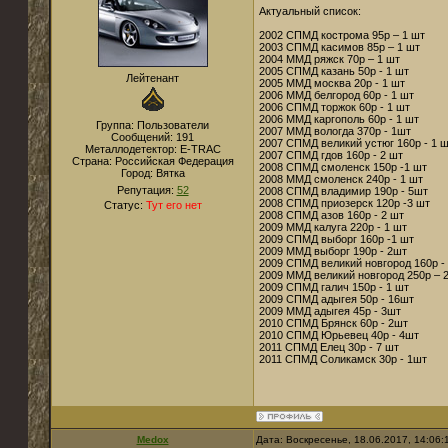
Актуальный список:
2002 СПМД кострома 95р – 1 шт
2003 СПМД касимов 85р – 1 шт
2004 ММД ряжск 70р – 1 шт
2005 СПМД казань 50р - 1 шт
Лейтенант
2005 ММД москва 20р - 1 шт
2006 ММД белгород 60р - 1 шт
2006 СПМД торжок 60р - 1 шт
2006 ММД каргополь 60р - 1 шт
Группа: Пользователи
2007 ММД вологда 370р - 1шт
Сообщений:
191
2007 СПМД великий устюг 160р - 1 
Металлодетектор:
E-TRAC
2007 СПМД гдов 160р - 2 шт
Страна:
Российская Федерация
2008 СПМД смоленск 150р -1 шт
Город:
Вятка
2008 ММД смоленск 240р - 1 шт
Репутация:
52
2008 СПМД владимир 190р - 5шт
2008 СПМД приозерск 120р -3 шт
Статус:
Тут его нет
2008 СПМД азов 160р - 2 шт
2009 ММД калуга 220р - 1 шт
2009 СПМД выборг 160р -1 шт
2009 ММД выборг 190р - 2шт
2009 СПМД великий новгород 160р -
2009 ММД великий новгород 250р – 
2009 СПМД галич 150р - 1 шт
2009 СПМД адыгея 50р - 16шт
2009 ММД адыгея 45р - 3шт
2010 СПМД Брянск 60р - 2шт
2010 СПМД Юрьевец 40р - 4шт
2011 СПМД Елец 30р - 7 шт
2011 СПМД Cоликамск 30р - 1шт
Medox
Дата: Воскресенье, 18.06.2017, 14:06