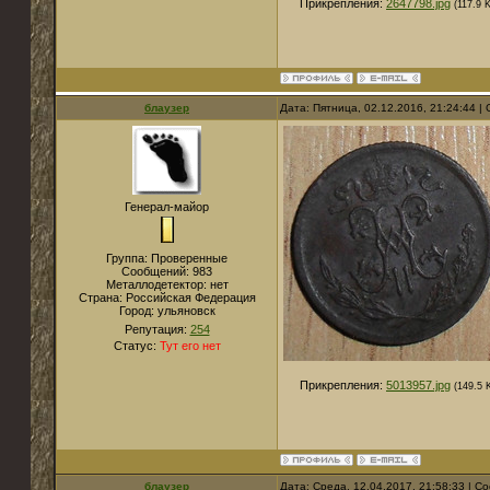
Прикрепления:
2647798.jpg
(117.9 
блаузер
Дата: Пятница, 02.12.2016, 21:24:44 
Генерал-майор
Группа: Проверенные
Сообщений:
983
Металлодетектор:
нет
Страна:
Российская Федерация
Город:
ульяновск
Репутация:
254
Статус:
Тут его нет
Прикрепления:
5013957.jpg
(149.5 
блаузер
Дата: Среда, 12.04.2017, 21:58:33 | 