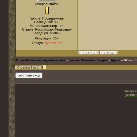
Генерал-майор
Группа: Проверенные
Сообщений:
983
Металлодетектор:
нет
Страна:
Российская Федерация
Город:
ульяновск
Репутация:
254
Статус:
Тут его нет
Форум Самарских кладоискателей
»
Куплю - Обменяю - Продам
»
Архив
»
1\2 коп 1
1
Страница
1
из
1
Самарски
(оптими