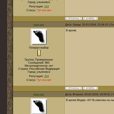
Город:
ульяновск
Репутация:
254
Статус:
Тут его нет
блаузер
Дата: Среда, 31.01.2018, 22:36:31 | 
В архив.
Генерал-майор
Группа: Проверенные
Сообщений:
983
Металлодетектор:
нет
Страна:
Российская Федерация
Город:
ульяновск
Репутация:
254
Статус:
Тут его нет
блаузер
Дата: Вторник, 20.02.2018, 19:50:01 
В архив.Модер--АУ.Чё,пивсика на ха