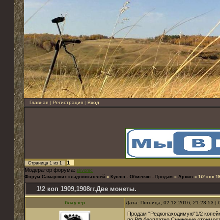
Главная
|
Регистрация
|
Вход
1
Страница
1
из
1
Модератор форума:
skvorec
Форум Самарских кладоискателей
»
Куплю - Обменяю - Продам
»
Архив
»
1\2 коп 1
1\2 коп 1909,1908гг.Две монеты.
блаузер
Дата: Пятница, 02.12.2016, 21:23:53 
Продам "Редконаходимую"1/2 копейк
по РФ бесплатно.Снижение стоимост