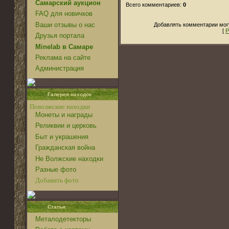
Самарский аукцион
Всего комментариев:
0
FAQ для новичков
Ваши отзывы о нас
Добавлять комментарии могу
[
Р
Друзья портала
Minelab в Самаре
Реклама на сайте
Администрация
Галерея находок
Поволжские находки
Монеты и награды
Реликвии и церковь
Быт и украшения
Гражданская война
Не Волжские находки
Разные фото
Добавить фото
Статьи
Металодетекторы