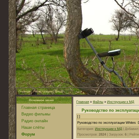
Главная
|
Регистрация
|
Вход
Основное меню
Главная
»
Файлы
»
Инструкции к МД
Главная страница
Руководство по эксплуатац
Видео фильмы
[ ]
Радио онлайн
Руководство по эксплуатации Whites 
Наши слёты
Категория:
Инструкции к МД
| Добавил
Форум
Просмотров:
2824
| Загрузок:
6
| Рейти