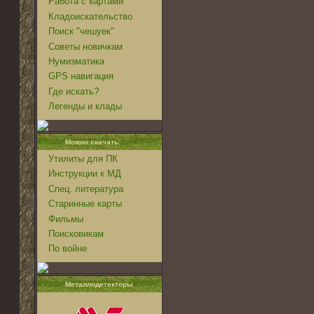
Работа с картами
Кладоискательство
Поиск "чешуек"
Советы новичкам
Нумизматика
GPS навигация
Где искать?
Легенды и клады
Можно скачать:
Утилиты для ПК
Инструкции к МД
Спец. литература
Старинные карты
Фильмы
Поисковикам
По войне
Металлодетекторы