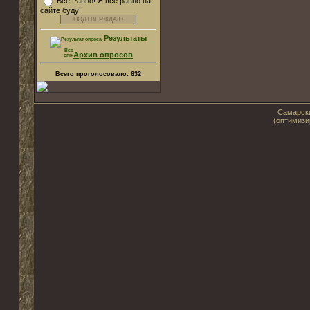
Все Равно! Я все равно на
сайте буду!
Результаты
Архив опросов
Всего проголосовало:
632
Самарски
(оптимизи