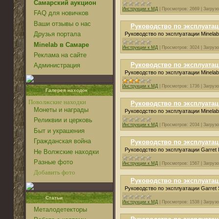
Самарский аукцион
Инструкции к МД
|
Просмотров:
2669
|
Загрузо
FAQ для новичков
Ваши отзывы о нас
Руководство по эксплуатаци
Друзья портала
Руководство по эксплуатации Minelab
Minelab в Самаре
Инструкции к МД
|
Просмотров:
3024
|
Загрузо
Реклама на сайте
Руководство по эксплуатац
Администрация
Руководство по эксплуатации Minelab
Инструкции к МД
|
Просмотров:
1736
|
Загрузо
Галерея находок
Поволжские находки
Руководство по эксплуатац
Монеты и награды
Руководство по эксплуатации Minelab
Реликвии и церковь
Инструкции к МД
|
Просмотров:
2034
|
Загрузо
Быт и украшения
Гражданская война
Руководство по эксплуатаци
Руководство по эксплуатации Garret I
Не Волжские находки
Разные фото
Инструкции к МД
|
Просмотров:
1567
|
Загрузо
Добавить фото
Руководство по эксплуатаци
Руководство по эксплуатации Garret 
Статьи
Инструкции к МД
|
Просмотров:
1538
|
Загрузо
Металодетекторы