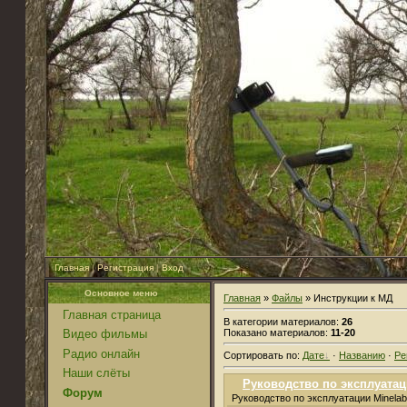
Главная
|
Регистрация
|
Вход
Основное меню
Главная
»
Файлы
» Инструкции к МД
Главная страница
В категории материалов:
26
Показано материалов:
11-20
Видео фильмы
Радио онлайн
Сортировать по:
Дате
·
Названию
·
Ре
Наши слёты
Руководство по эксплуатац
Форум
Руководство по эксплуатации Minelab