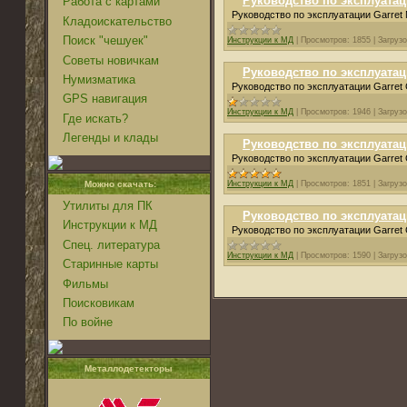
Руководство по эксплуатаци
Работа с картами
Руководство по эксплуатации Garret 
Кладоискательство
Поиск "чешуек"
Инструкции к МД
|
Просмотров:
1855
|
Загрузо
Советы новичкам
Руководство по эксплуатаци
Нумизматика
Руководство по эксплуатации Garret 
GPS навигация
Инструкции к МД
|
Просмотров:
1946
|
Загрузо
Где искать?
Легенды и клады
Руководство по эксплуатац
Руководство по эксплуатации Garret
Инструкции к МД
|
Просмотров:
1851
|
Загрузо
Можно скачать:
Утилиты для ПК
Руководство по эксплуатац
Инструкции к МД
Руководство по эксплуатации Garret
Спец. литература
Инструкции к МД
|
Просмотров:
1590
|
Загрузо
Старинные карты
Фильмы
Поисковикам
По войне
Металлодетекторы