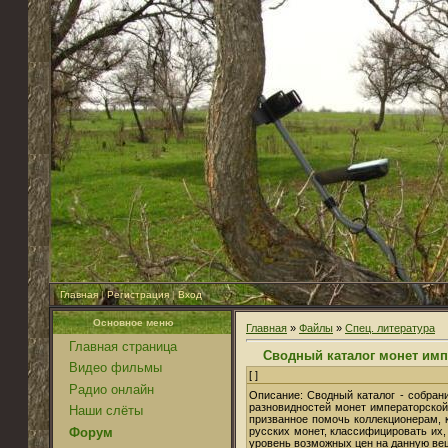
Главная
|
Регистрация
|
Вход
Основное меню
Главная
»
Файлы
»
Спец. литература
Главная страница
Сводный каталог монет имп
Видео фильмы
[ ]
Радио онлайн
Описание: Сводный каталог - собрани
разновидностей монет императорской 
Наши слёты
призванное помочь коллекционерам, 
Форум
русских монет, классифицировать их,
уровень возможных цен на данную ве