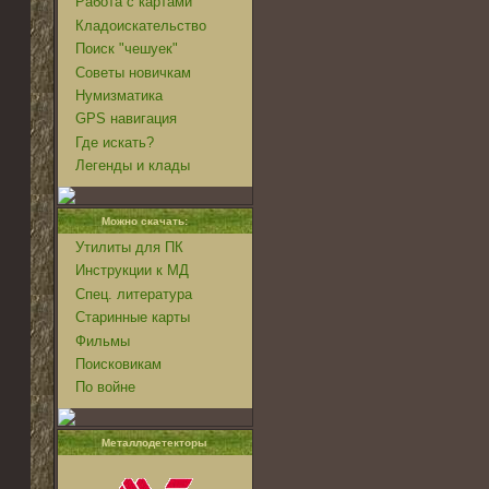
Работа с картами
Кладоискательство
Поиск "чешуек"
Советы новичкам
Нумизматика
GPS навигация
Где искать?
Легенды и клады
Можно скачать:
Утилиты для ПК
Инструкции к МД
Спец. литература
Старинные карты
Фильмы
Поисковикам
По войне
Металлодетекторы