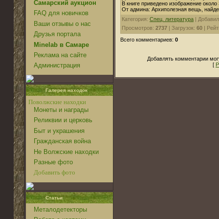
Самарский аукцион
В книге приведено изображение около 
От админа: Архиполезная вещь, найде
FAQ для новичков
Категория:
Спец. литература
| Добави
Ваши отзывы о нас
Просмотров:
2737
| Загрузок:
60
| Рейт
Друзья портала
Всего комментариев:
0
Minelab в Самаре
Реклама на сайте
Добавлять комментарии могу
[
Р
Администрация
Галерея находок
Поволжские находки
Монеты и награды
Реликвии и церковь
Быт и украшения
Гражданская война
Не Волжские находки
Разные фото
Добавить фото
Статьи
Металодетекторы