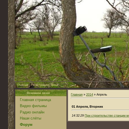
Главная
|
Регистрация
|
Вход
Основное меню
Главная
»
2014
»
Апрель
Главная страница
Видео фильмы
01 Апреля, Вторник
Радио онлайн
14:32:29
При строительстве станции м
Наши слёты
Форум