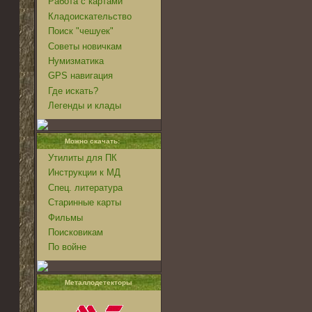
Работа с картами
Кладоискательство
Поиск "чешуек"
Советы новичкам
Нумизматика
GPS навигация
Где искать?
Легенды и клады
Можно скачать:
Утилиты для ПК
Инструкции к МД
Спец. литература
Старинные карты
Фильмы
Поисковикам
По войне
Металлодетекторы