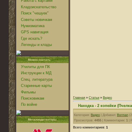
Работа с картами
Кладоискательство
Поиск "чешуек"
Советы новичкам
Нумизматика
GPS навигация
Где искать?
Легенды и клады
Можно скачать:
Утилиты для ПК
Инструкции к МД
Спец. литература
Старинные карты
Фильмы
Главная
»
Статьи
»
Видео
Поисковикам
По войне
Находка - 2 копейки (Пчелка
Категория:
Видео
| Добавил:
Borman
(2
Металлодетекторы
Просмотров:
4455
| Комментарии:
1
| 
Всего комментариев:
1