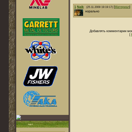
1
Naik
[
Материал
]
(25.11.2009 19:19:17)
норально
Добавлять комментарии мог
[
чат