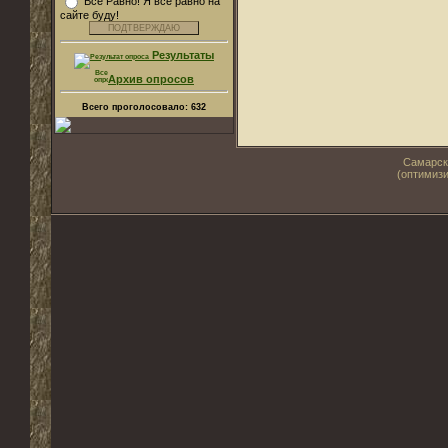
Все Равно! Я все равно на
сайте буду!
Результаты
Архив опросов
Всего проголосовало:
632
Самарск
(оптимизи