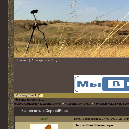
Главная
|
Регистрация
|
Вход
1
Страница
1
из
1
Модератор форума:
bratan
Форум Самарских кладоискателей
»
Кладоискательство
»
Полезные ссылки на ресу
Как качать с DepositFiles
siber
Дата: Воскресенье, 14.03.2010, 23:06
DepositFiles Filemanager