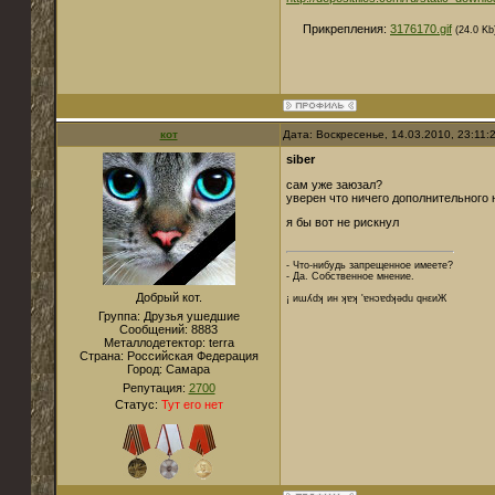
Прикрепления:
3176170.gif
(24.0 Kb
кот
Дата: Воскресенье, 14.03.2010, 23:11
siber
сам уже заюзал?
уверен что ничего дополнительного 
я бы вот не рискнул
- Что-нибудь запрещенное имеете?
- Да. Собственное мнение.
Добрый кот.
¡ иɯʎdʞ ин ʞɐʞ 'ɐнɔɐdʞǝdu qнεиЖ
Группа: Друзья ушедшие
Сообщений:
8883
Металлодетектор:
terra
Страна:
Российская Федерация
Город:
Cамара
Репутация:
2700
Статус:
Тут его нет