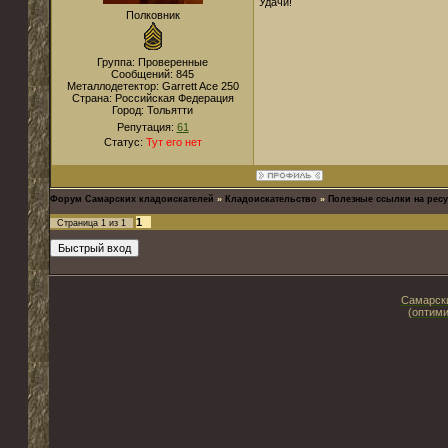
Удачи!
Полковник
Группа: Проверенные
Сообщений:
845
Металлодетектор:
Garrett Ace 250
Страна:
Российская Федерация
Город:
Тольятти
Репутация:
61
Статус:
Тут его нет
Форум Самарских кладоискателей
»
Кладоискательство
»
Полезные ссылки на ресу
1
Страница
1
из
1
Самарски
(оптими