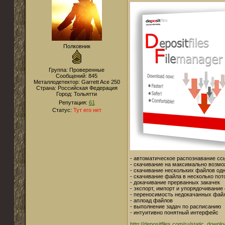
Полковник
Группа: Проверенные
Сообщений:
845
Металлодетектор:
Garrett Ace 250
Страна:
Российская Федерация
Город:
Тольятти
Репутация:
61
Статус:
Тут его нет
- автоматическое распознавание ссыл
- скачивание на максимально возмо
- скачивание нескольких файлов од
- скачивание файла в несколько пот
- докачивание прерванных закачек
- экспорт, импорт и упорядочивание
- переносимость недокачанных фай
- аплоад файлов
- выполнение задач по расписанию
- интуитивно понятный интерфейс
http://depositfiles.com/ru/static_downl