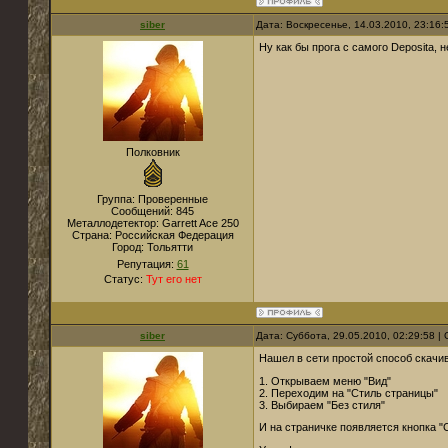
siber
Дата: Воскресенье, 14.03.2010, 23:16
Ну как бы прога с самого Depositа, 
Полковник
Группа: Проверенные
Сообщений:
845
Металлодетектор:
Garrett Ace 250
Страна:
Российская Федерация
Город:
Тольятти
Репутация:
61
Статус:
Тут его нет
siber
Дата: Суббота, 29.05.2010, 02:29:58 
Нашел в сети простой способ скачива
1. Открываем меню "Вид"
2. Переходим на "Стиль страницы"
3. Выбираем "Без стиля"
И на страничке появляется кнопка "