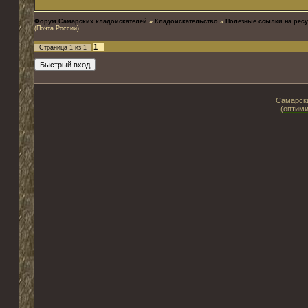
Форум Самарских кладоискателей
»
Кладоискательство
»
Полезные ссылки на ресу
(Почта России)
1
Страница
1
из
1
Самарски
(оптими