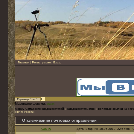
Главная
|
Регистрация
|
Вход
1
Страница
1
из
1
Модератор форума:
bratan
Форум Самарских кладоискателей
»
Кладоискательство
»
Полезные ссылки на ресу
(Почта России)
Отслеживание почтовых отправлений
KOSTA
Дата: Вторник, 18.05.2010, 22:57:06 