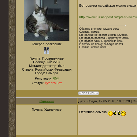
Вот ссылка на сайт,где можно след
http://www.russianpost.ru/rp/servise/r
Обратно в чужие, глухие века...
Слепые, немые.
Где солнце не светит и ночь глубока,
Где правда распята и царствует ложь,
Где правит законы кровавые нож.
Генерал-полковник
И сказку на плаху выводит палач.
Слепые, немые века...
Группа: Проверенные
Сообщений:
2287
Металлодетектор:
был
Страна:
Российская Федерация
Город:
Самара
Репутация:
654
Статус:
Тут его нет
Странник
Дата: Среда, 19.05.2010, 18:55:29 | 
Группа: Удаленные
Отличная ссылка