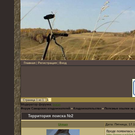
Главная
|
Регистрация
|
Вход
1
Страница
1
из
1
Модератор форума:
bratan
Форум Самарских кладоискателей
»
Кладоискательство
»
Полезные ссылки на 
Территория поиска №2
Urman
Дата: Пятница, 17.
Вроде появилась 
http://www.rusklad.