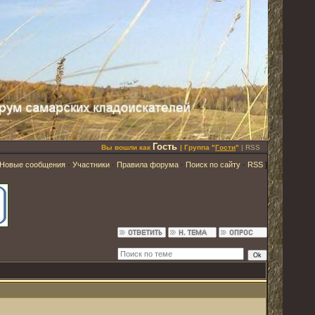
Гость
Вы вошли как
| Группа "
Гости
"
|
RSS
Новые сообщения
·
Участники
·
Правила форума
·
Поиск по сайту
·
RSS
]