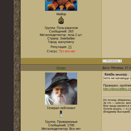
Майор
Группа: Пользователи
Сообщений:
263
Металлодетектор:
лоза 2 шт.
Страна:
Зимбабве
Город:
мачупикчу
Репутация:
26
Статус:
Тут его нет
Urman
Дата: Пятница, 17.
КняЗь
писал(а):
чето не качаеццо 
Проверил, пробле
http://depositfiles.
Но почему аборигены
За что — неясно, мол
Мне представляется 
Генерал-лейтенант
Хотели кушать — и съ
(Владимир Высоцкий)
Группа: Проверенные
Сообщений:
1700
Металлодетектор:
Все нет