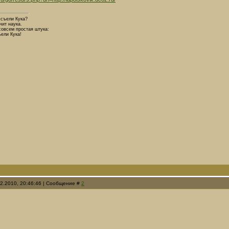
 съели Кука?
чит наука.
совсем простая штука:
ели Кука!
12.2010, 20:46:46 | Сообщение #
2