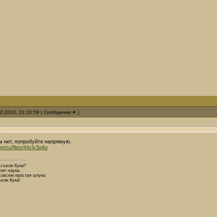
12.2010, 21:10:59 | Сообщение #
3
(
м нет, попробуйте напрямую.
com/ru/files/44clv3q4o
 съели Кука?
чит наука.
совсем простая штука:
ели Кука!