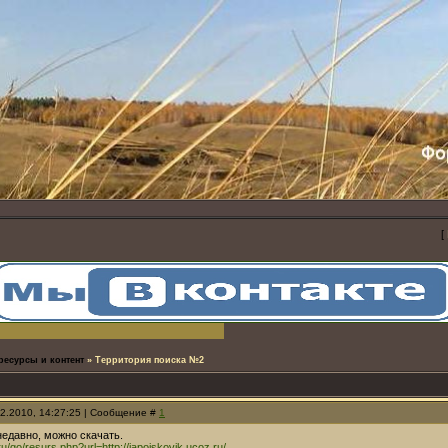
[
ресурсы и контент
»
Территория поиска №2
12.2010, 14:27:25 | Сообщение #
1
недавно, можно скачать.
ru/go/resurs.php?url=http://iapoiskovik.ucoz.ru/