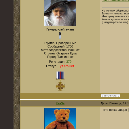
Но почему аборигены
За что — неясно, мол
Мне представляется 
Хотели кушать — и съ
(Владимир Высоцкий)
Генерал-лейтенант
Группа: Проверенные
Сообщений:
1700
Металлодетектор:
Все нет
Страна:
Острова Кука
Город:
Там их нет
Репутация:
379
Статус:
Тут его нет
КняЗь
Дата: Пятница, 17.
чето не качаеццо (