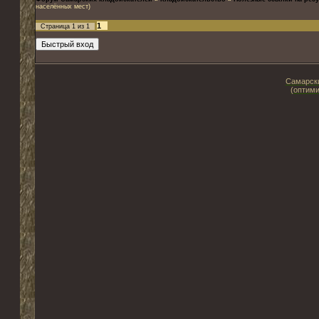
населённых мест)
1
Страница
1
из
1
Самарски
(оптими