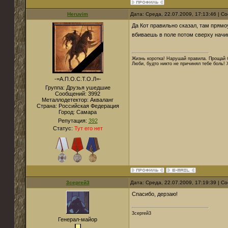
Heruvim
Дата: Среда, 22.07.2009, 17:13:46 | 
Да Кот правильно сказал, там прямо
вбиваешь в поле потом сверху начи
Жизнь коротка! Нарушай правила. Прощай б
Люби, будто никто не причинял тебе боль! 
-=А.П.О.С.Т.О.Л=-
Группа: Друзья ушедшие
Сообщений:
3992
Металлодетектор:
Акваланг
Страна:
Российская Федерация
Город:
Самара
Репутация:
392
Статус:
Тут его нет
3сергей3
Дата: Среда, 22.07.2009, 17:19:39 | 
Спасибо, дерзаю!
3сергей3
Генерал-майор