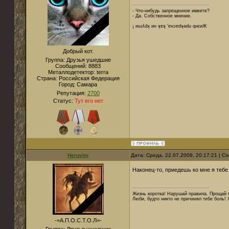
- Что-нибудь запрещенное имеете?
- Да. Собственное мнение.
¡ иɯʎdʞ ин ʞɐʞ 'ɐнɔɐdʞǝdu qнεиЖ
Добрый кот.
Группа: Друзья ушедшие
Сообщений:
8883
Металлодетектор:
terra
Страна:
Российская Федерация
Город:
Cамара
Репутация:
2700
Статус:
Тут его нет
Heruvim
Дата: Среда, 22.07.2009, 20:17:21 | 
Наконец-то, приедешь ко мне я тебе
Жизнь коротка! Нарушай правила. Прощай б
Люби, будто никто не причинял тебе боль! 
-=А.П.О.С.Т.О.Л=-