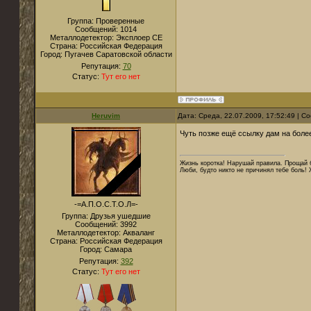
Группа: Проверенные
Сообщений:
1014
Металлодетектор:
Эксплоер СЕ
Страна:
Российская Федерация
Город:
Пугачев Саратовской области
Репутация:
70
Статус:
Тут его нет
Heruvim
Дата: Среда, 22.07.2009, 17:52:49 | 
Чуть позже ещё ссылку дам на более р
Жизнь коротка! Нарушай правила. Прощай б
Люби, будто никто не причинял тебе боль! 
-=А.П.О.С.Т.О.Л=-
Группа: Друзья ушедшие
Сообщений:
3992
Металлодетектор:
Акваланг
Страна:
Российская Федерация
Город:
Самара
Репутация:
392
Статус:
Тут его нет