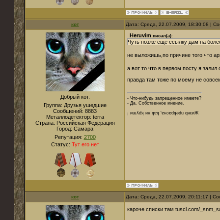
кот
Дата: Среда, 22.07.2009, 18:30:08 | 
Heruvim
писал(а):
Чуть позже ещё ссылку дам на более р
не выложишь,по причине того что а
а вот то что в первом посту я залил
правда там тоже по моему не совсем
Добрый кот.
- Что-нибудь запрещенное имеете?
- Да. Собственное мнение.
Группа: Друзья ушедшие
Сообщений:
8883
¡ иɯʎdʞ ин ʞɐʞ 'ɐнɔɐdʞǝdu qнεиЖ
Металлодетектор:
terra
Страна:
Российская Федерация
Город:
Cамара
Репутация:
2700
Статус:
Тут его нет
кот
Дата: Среда, 22.07.2009, 20:11:17 | 
кароче списки там tuscl.com/_snm_s