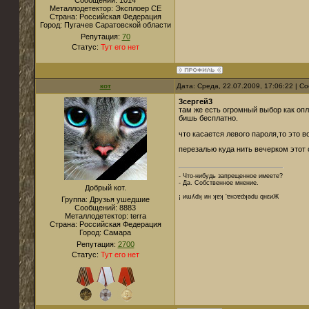
Сообщений:
1014
Металлодетектор:
Эксплоер СЕ
Страна:
Российская Федерация
Город:
Пугачев Саратовской области
Репутация:
70
Статус:
Тут его нет
кот
Дата: Среда, 22.07.2009, 17:06:22 | 
3сергей3
там же есть огромный выбор как опл
бишь бесплатно.
что касается левого пароля,то это в
перезалью куда нить вечерком этот 
- Что-нибудь запрещенное имеете?
- Да. Собственное мнение.
Добрый кот.
¡ иɯʎdʞ ин ʞɐʞ 'ɐнɔɐdʞǝdu qнεиЖ
Группа: Друзья ушедшие
Сообщений:
8883
Металлодетектор:
terra
Страна:
Российская Федерация
Город:
Cамара
Репутация:
2700
Статус:
Тут его нет