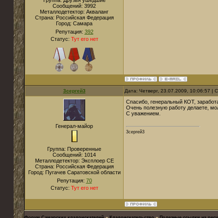
Группа: Друзья ушедшие
Сообщений:
3992
Металлодетектор:
Акваланг
Страна:
Российская Федерация
Город:
Самара
Репутация:
392
Статус:
Тут его нет
3сергей3
Дата: Четверг, 23.07.2009, 10:06:57 |
Спасибо, генеральный КОТ, заработ
Очень полезную работу делаете, мо
С уважением.
Генерал-майор
3сергей3
Группа: Проверенные
Сообщений:
1014
Металлодетектор:
Эксплоер СЕ
Страна:
Российская Федерация
Город:
Пугачев Саратовской области
Репутация:
70
Статус:
Тут его нет
Форум Самарских кладоискателей
»
Кладоискательство
»
Полезные ссылки на ресу