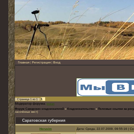
Главная
|
Регистрация
|
Вход
1
Страница
1
из
1
Модератор форума:
bratan
Форум Самарских кладоискателей
»
Кладоискательство
»
Полезные ссылки на ресу
населённых мест)
Саратовская губерния
Heruvim
Дата: Среда, 22.07.2009, 09:55:16 | 