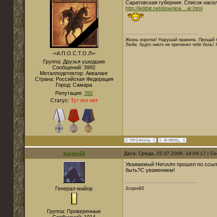
Саратовская губерния. Список насел
http://letitbit.net/downloa....ar.html
Жизнь коротка! Нарушай правила. Прощай б
Люби, будто никто не причинял тебе боль! 
-=А.П.О.С.Т.О.Л=-
Группа: Друзья ушедшие
Сообщений:
3992
Металлодетектор:
Акваланг
Страна:
Российская Федерация
Город:
Самара
Репутация:
392
Статус:
Тут его нет
3сергей3
Дата: Среда, 22.07.2009, 14:04:17 | 
Уважаемый Heruvim прошел по ссылк
быть?С уважением!
Генерал-майор
3сергей3
Группа: Проверенные