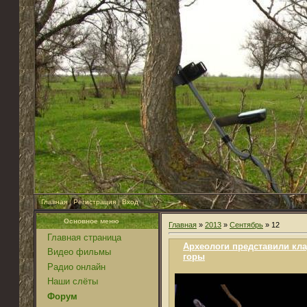
Главная
|
Регистрация
|
Вход
Основное меню
Главная
»
2013
»
Сентябрь
»
12
Главная страница
Археологи представили кл
Видео фильмы
горы
Радио онлайн
Наши слёты
Форум