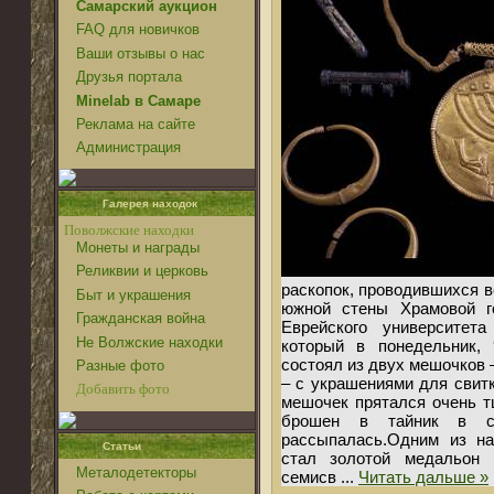
Самарский аукцион
FAQ для новичков
Ваши отзывы о нас
Друзья портала
Minelab в Самаре
Реклама на сайте
Администрация
Галерея находок
Поволжские находки
Монеты и награды
Реликвии и церковь
раскопок, проводившихся ве
Быт и украшения
южной стены Храмовой го
Гражданская война
Еврейского университет
Не Волжские находки
который в понедельник,
состоял из двух мешочков –
Разные фото
– с украшениями для свитк
Добавить фото
мешочек прятался очень т
брошен в тайник в сп
рассыпалась.Одним из н
Статьи
стал золотой медальон 
Металодетекторы
семисв
...
Читать дальше »