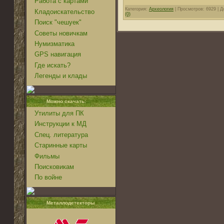
Работа с картами
Категория:
Археология
| Просмотров: 6929 | 
Кладоискательство
(0)
Поиск "чешуек"
Советы новичкам
Нумизматика
GPS навигация
Где искать?
Легенды и клады
Можно скачать:
Утилиты для ПК
Инструкции к МД
Спец. литература
Старинные карты
Фильмы
Поисковикам
По войне
Металлодетекторы