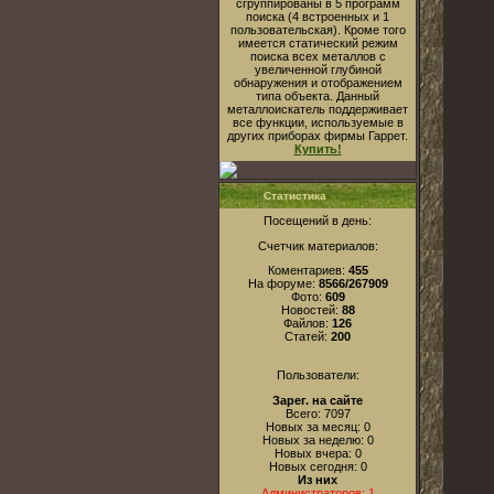
сгруппированы в 5 программ
поиска (4 встроенных и 1
пользовательская). Кроме того
имеется статический режим
поиска всех металлов с
увеличенной глубиной
обнаружения и отображением
типа объекта. Данный
металлоискатель поддерживает
все функции, используемые в
других приборах фирмы Гаррет.
Купить!
Статистика
Посещений в день:
Счетчик материалов:
Коментариев:
455
На форуме:
8566/267909
Фото:
609
Новостей:
88
Файлов:
126
Статей:
200
Пользователи:
Зарег. на сайте
Всего: 7097
Новых за месяц: 0
Новых за неделю: 0
Новых вчера: 0
Новых сегодня: 0
Из них
Администраторов: 1