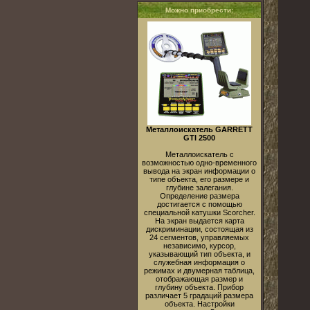
Можно приобрести:
Металлоискатель GARRETT
GTI 2500
Металлоискатель с
возможностью одно-временного
вывода на экран информации о
типе объекта, его размере и
глубине залегания.
Определение размера
достигается с помощью
специальной катушки Scorcher.
На экран выдается карта
дискриминации, состоящая из
24 сегментов, управляемых
независимо, курсор,
указывающий тип объекта, и
служебная информация о
режимах и двумерная таблица,
отображающая размер и
глубину объекта. Прибор
различает 5 градаций размера
объекта. Настройки