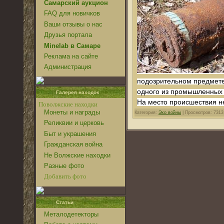
Самарский аукцион
FAQ для новичков
Ваши отзывы о нас
Друзья портала
Minelab в Самаре
Реклама на сайте
Администрация
подозрительном предмете
одного из промышленных 
Галерея находок
На место происшествия 
Поволжские находки
Монеты и награды
Категория:
Эхо войны
| Просмотров: 7313
Реликвии и церковь
Быт и украшения
Гражданская война
Не Волжские находки
Разные фото
Добавить фото
Статьи
Металодетекторы