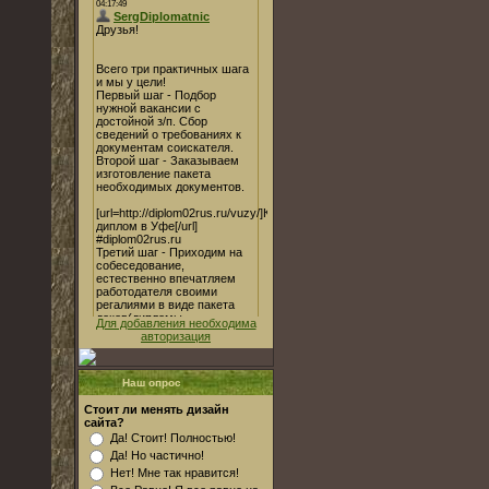
Для добавления необходима
авторизация
Наш опрос
Стоит ли менять дизайн
сайта?
Да! Стоит! Полностью!
Да! Но частично!
Нет! Мне так нравится!