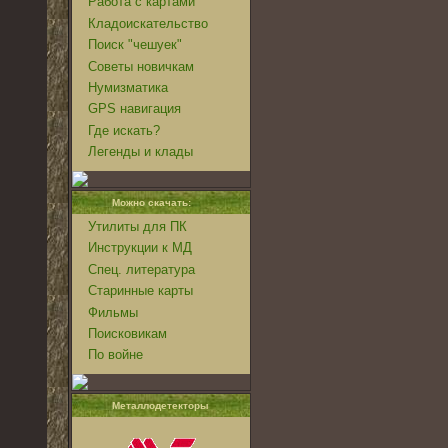
Работа с картами
Кладоискательство
Поиск "чешуек"
Советы новичкам
Нумизматика
GPS навигация
Где искать?
Легенды и клады
Можно скачать:
Утилиты для ПК
Инструкции к МД
Спец. литература
Старинные карты
Фильмы
Поисковикам
По войне
Металлодетекторы