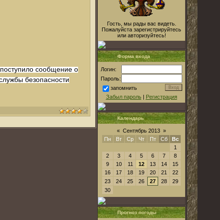
Гость, мы рады вас видеть.
Пожалуйста зарегистрируйтесь
или авторизуйтесь!
Форма входа
 поступило сообщение о
Логин:
 службы безопасности
Пароль:
запомнить
Забыл пароль
|
Регистрация
Календарь
«
Сентябрь 2013
»
Пн
Вт
Ср
Чт
Пт
Сб
Вс
1
2
3
4
5
6
7
8
9
10
11
12
13
14
15
16
17
18
19
20
21
22
23
24
25
26
27
28
29
30
Прогноз погоды