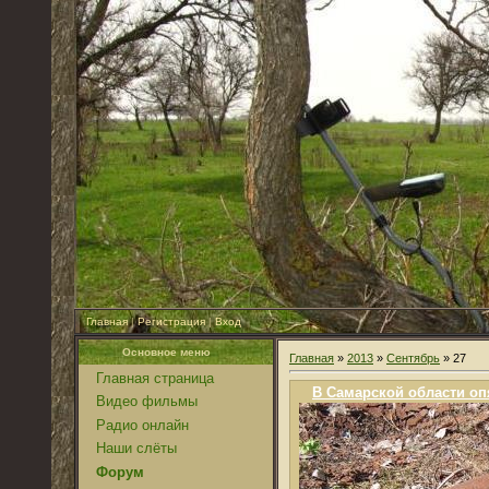
Главная
|
Регистрация
|
Вход
Основное меню
Главная
»
2013
»
Сентябрь
»
27
Главная страница
В Самарской области оп
Видео фильмы
Радио онлайн
Наши слёты
Форум